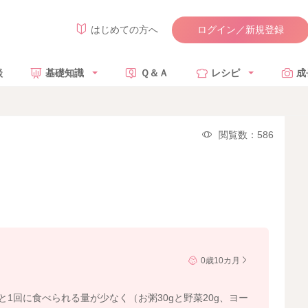
ログイン／新規登録
はじめての方へ
談
基礎知識
Ｑ＆Ａ
レシピ
成
閲覧数：586
0歳10カ月
と1回に食べられる量が少なく（お粥30gと野菜20g、ヨー