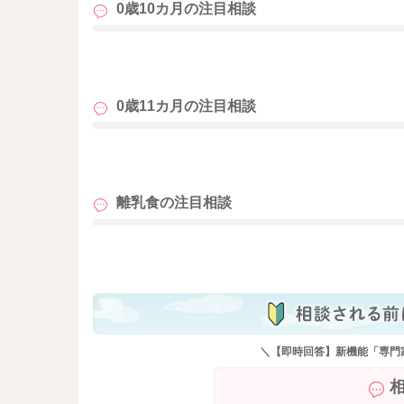
0歳10カ月の
注目相談
も
0歳11カ月の
注目相談
も
離乳食の
注目相談
も
＼【即時回答】新機能「専門