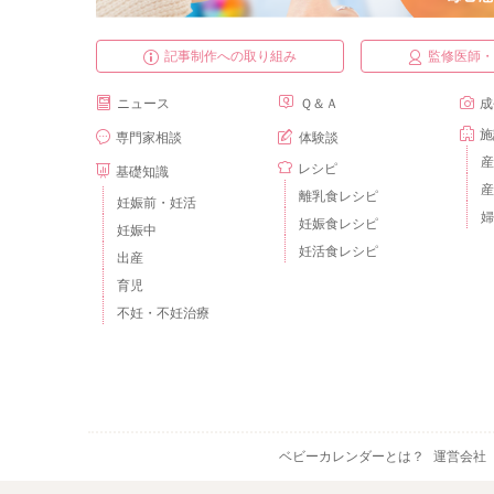
記事制作への取り組み
監修医師
ニュース
Ｑ＆Ａ
成
施
専門家相談
体験談
産
レシピ
基礎知識
産
離乳食レシピ
妊娠前・妊活
婦
妊娠食レシピ
妊娠中
妊活食レシピ
出産
育児
不妊・不妊治療
ベビーカレンダーとは？
運営会社