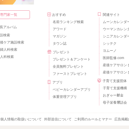
・専門家一覧
おすすめ
関連サイト
名前ランキング検索
ムーンカレンダ
長アルバム
アワード
ウーマンカレン
設検索
マガジン
シニアカレンダ
後ケア施設検索
タウン誌
シッテク
婦人科検索
ヨムーノ
プレゼント
人科検索
医師監修.com
プレゼント＆アンケート
産後ケアサロン 
全員無料プレゼント
産後ケアサロン 
ファーストプレゼント
子育て支援団体
アプリ
子育て支援機構
ベビーカレンダーアプリ
おぎゃー献金
体重管理アプリ
母子栄養懇話会
個人情報の取扱いについて
外部送信について
ご利用のルールとマナー
広告掲載