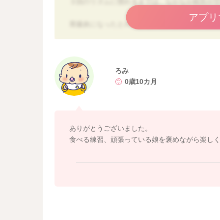
３回のリズムに慣れるまでは、なかなか眠気や
アプリ
胃腸炎になったとのことなので、数週間は２回
～３種間程度かかることもありますので、その
うか？
お子様のご機嫌が良い時間を見計らって、眠気
ろみ
ね。
0歳10カ月
また、離乳食は完食することやたくさん食べる
みかみと口を動かして食べられていれば離乳食
「食べる力」を育ててあげるもの考えて、お子
ありがとうございました。
お粥30gと野菜20g、ヨーグルト等のタンパク質
食べる練習、頑張っている娘を褒めながら楽しく
し、バランスよくこれだけ食べられたことに注
よろしくお願いいたします。