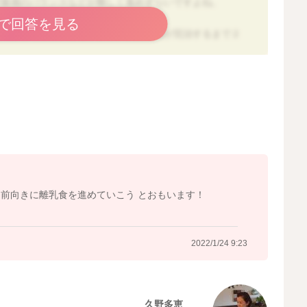
空腹感のバランスなどが難しく進めずらいですよね。
で回答を見る
食のままでも良いと思います。消化機能が完治するまで２
時期が経過してから３回食に挑戦してみてはいかがでしょ
がないような時間帯に３回食を考えていけると良いです
事が目的ではありません、少量であってもよくもぐもぐか
の役割は果たされています。 食べる量にとらわれずに
様の口元に注目して進めていけると良いですね。
10g〜15gという量であっても、口腔機能は発達できます
前向きに離乳食を進めていこう とおもいます！
目してたくさん褒めながら進めてあげてくださいね。
2022/1/24 9:23
2022/1/24 8:38
久野多恵