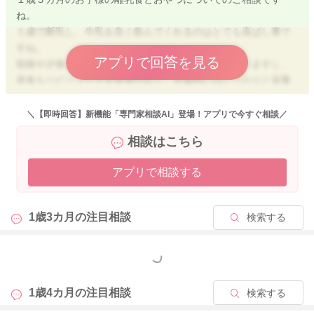
ね。
１歳で断乳し、牛乳を良く飲んでくれるのはとても喜ばし事で
すね。
アプリで回答を見る
朝食や夕食もとてもバランスの整った食事をされていますし、
昼食もベビーフードを使用されて、全体的にはしっかりと栄養
を補給できていると感じます。
＼【即時回答】新機能「専門家相談AI」登場！アプリで今すぐ相談／
手づかみメニューもたくさん作ってとても努力されて頑張られ
相談はこちら
てきましたね。
子どもが偏食になる理由とは、成長するにつれ自我の芽生えと
アプリで相談する
ともに自己主張が強くなる時期となり、その影響が食事に表れ
るからです。また、子どもは食べ慣れないものは食べたがらな
いという本能的なものが備わっていて、そういったことが偏食
1歳3カ月の
注目相談
検索する
につながっていることもあります。もともと人間には「新寄の
恐怖」といって、食べ慣れない物への恐怖や警戒心がありま
す。それは、自分の身を守る上で大事な感覚とされており、初
もっと見る
めて見るものに対して恐怖心を持って警戒するという行動がみ
られます。お子さんの偏食で悩む方は、このような事実がある
1歳4カ月の
注目相談
検索する
ことをママやパパがしっかりと理解することで、客観的に子ど