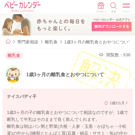
専門家相談
離乳食
1歳3ヶ月の離乳食とおやつについて
閲覧数：536
離乳食
1歳3ヶ月の離乳食とおやつについて
ナイスバディ子
1歳3カ月
1歳3ヶ月の子の離乳食とおやつについて相談なのですが、1歳で
断乳して牛乳はそのままで良く飲んでくれます。
離乳食は朝はパン粥と野菜(大根・人参・玉葱・かぼちゃ・小松
菜)の中から3種類とたんぱく質(豆腐・納豆・ササミ・魚)の中か