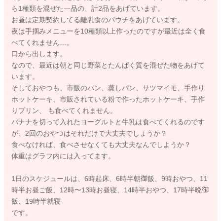
ら1種類を混ぜた一品の、計2品をあげています。
お昼は定期契約してる離乳食のパウチをあげています。
夜は手掴みメニューを10種類以上作ったのですが最近は全く食
べてくれません…。
口から出します。
なので、最近は朝と同じ野菜とたんぱく質を混ぜた物をあげて
います。
そしておやつも、市販のパン、蒸しパン、サツマイモ、手作り
ホットケーキ、市販されている粉で作ったホットケーキ、手作
りプリン、 も食べてくれません。
バナナを切って入れたヨーグルトと牛乳は食べてくれるのです
が、2回のおやつはそれだけで大丈夫でしょうか？
食べなければ、食べさせなくても大丈夫なんでしようか？
体重はグラフ内には入ってます。
1日のスケジュールは、6時起床、6時半朝御飯、9時おやつ、11
時半お昼ご飯、12時〜13時お昼寝、14時半おやつ、17時半晩御
飯、19時半就寝
です。