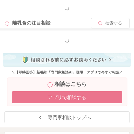
もの偏食について向き合いやすくなります。
もっと見る
ここで気を付けてほしいのが「偏食で食べないのが当たり前だ
離乳食の
注目相談
検索する
ったら、仕方がない」と諦めてしまうことです。親が何もサポ
ートをおこなわないと、子どもは食体験からますます遠のいて
しまい、偏食が悪化しかねない状態になります。そのため「偏
もっと見る
食」は長期戦だと考えることがポイントになります。何回も同
じ食材を繰り返し食べさせることで、少しずつ食材に慣れてい
きますので、長期スパンで何回もチャレンジし、子どもの食体
験を増やしていくことが重要になります。もどかしさもあり、
なかなか進まない事でのイライラ感もあるかもしれませんが、
＼【即時回答】新機能「専門家相談AI」登場！アプリで今すぐ相談／
食事の時間を楽しい雰囲気で良い印象にしていく事が、今後の
相談はこちら
お子様の成長、心を豊かに育てる事にも繋がると感じます。
その工夫として、食に興味を持たせるために子どものテンショ
アプリで相談する
ンを上げることはおすすめです。好きなキャラクターの食器に
したり、100均などで売っている道具を使って、見た目をかわい
くするということも良いですね。
専門家相談トップへ
食事は五感を使うもので、視覚・聴覚・臭覚・味覚・触覚の五
感をフルに活用するというのは食だけとされています。子ども
が「おいしそうだなぁ」「かわいいな」という視覚から入り、