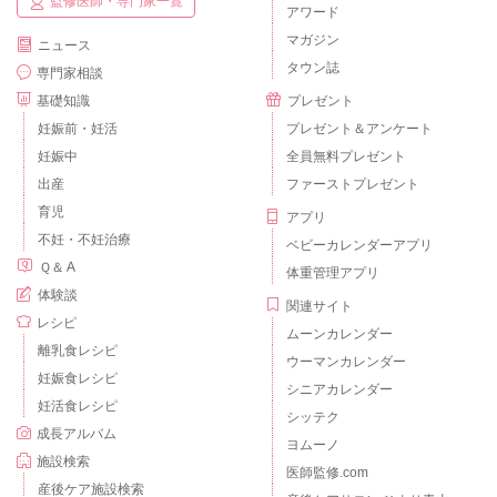
監修医師・専門家一覧
アワード
マガジン
ニュース
タウン誌
専門家相談
基礎知識
プレゼント
妊娠前・妊活
プレゼント＆アンケート
妊娠中
全員無料プレゼント
出産
ファーストプレゼント
育児
アプリ
不妊・不妊治療
ベビーカレンダーアプリ
Ｑ＆Ａ
体重管理アプリ
体験談
関連サイト
レシピ
ムーンカレンダー
離乳食レシピ
ウーマンカレンダー
妊娠食レシピ
シニアカレンダー
妊活食レシピ
シッテク
成長アルバム
ヨムーノ
施設検索
医師監修.com
産後ケア施設検索