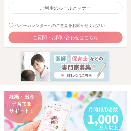
ポリポリと触感が良いものだったり、おいしそうなにおいだっ
ご利用のルールとマナー
たり、食材を触ったりして確かめるなど、五感をフル活用でき
る食べさせ方も効果的です。
ベビーカレンダーへのご意見をお聞かせください
おやつに関しては、バナナヨーグルトはとても良い間食だと思
ご質問・お問い合わせはこちら
います。 果物類や乳製品はお食事では摂取しずらい物なの
で、上手に取り入れられていますね。 上記しましたが、おや
つの時間にも楽しい要素やおままごとの要素を取り入れつつ進
めると、楽しいから食べてみたいという感情に繋がり、今まで
食べなかったものも少しずつ受け入れる基盤が出来ています。
例えばホットケーキミックスを一緒に混ぜてもらったり、卵を
一緒に割ってみたり、ホットケーキを型抜きしたたり、スイカ
やメロンを１００均の丸くくり抜く器具で一緒にくり抜いて、
見た目も可愛いコロコロ果物を作ったり、おままごと感覚で進
めると、お子様のテンションもあがり、双方にとって良い雰囲
気で過ごせるのかなと感じます。
お時間がある時には、出来そうなことを試してみて下さいね。
とても良い生活リズムで生活されていますし、体重が右肩上が