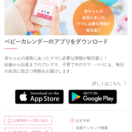
りのカーブに沿った伸びをしており、おしっことうんちが出て
おり、元気に過ごしていれば、発達面で心配になるという事は
考えにくいです。 上記の点を参考にして頂きつつ、この時期
特有の成長の証でもある、偏食とうまく付き合っていけると良
いですね。
よろしくお願い致します。
赤ちゃんの成長にあったママに必要な情報が毎日届く！
妊娠から出産までのプレママ、子育て中のママ・パパにも、毎日
2020/8/15 9:35
の生活に役立つ情報をお届けします。
詳しくはこちら
記事制作への取り組み
おすすめ
名前ランキング検索