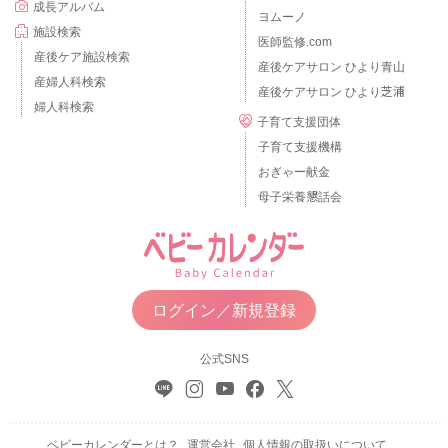
成長アルバム
ヨムーノ
施設検索
医師監修.com
産後ケア施設検索
産後ケアサロン ひより青山
産婦人科検索
産後ケアサロン ひより芝浦
婦人科検索
子育て支援団体
子育て支援機構
おぎゃー献金
母子栄養懇話会
ログイン／新規登録
公式SNS
ベビーカレンダーとは？
運営会社
個人情報の取扱いについて