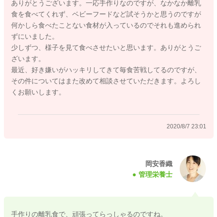
ありがとうございます。一応手作りなのですが、なかなか離乳
ので。
食を食べてくれず、ベビーフードなど試そうかと思うのですが
何かしら食べたことない食材が入っているのでそれも進められ
食べて問題がなければ、アレルギー無し判断でいいのかもしれ
ずにいました。
ませんが、例えば赤ピーマンを食べる機会があったのなら、少
少しずつ、様子を見て食べさせたいと思います。ありがとうご
しからにはした方がいいですね。
ざいます。
加工品の原材料ですと、少量しか入っていないかもしれないの
最近、好き嫌いがハッキリしてきて毎食苦戦してるのですが、
で。
その件についてはまた改めて相談させていただきます。よろし
くお願いします。
これからも、どんどんと食の幅が広がっていきますので、臆病
になり過ぎずも、お子さんと楽しく食事をしていきましょう。
2020/8/7 23:01
また、疑問がありましたら、お話ししてくださいね。
岡安香織
管理栄養士
2020/8/7 22:00
手作りの離乳食で、頑張ってらっしゃるのですね。