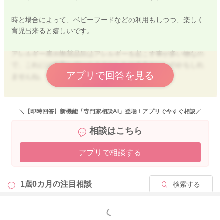
時と場合によって、ベビーフードなどの利用もしつつ、楽しく
育児出来ると嬉しいです。
アレルギー表示推奨品目はアレルギーを起こす事が多い物なの
で、これには注意していくようにしたりするといいのかもしれ
アプリで回答を見る
ませんね。
神経質になり過ぎす、お子さんの様子はよく見つつで食事して
いって下さいね。
＼【即時回答】新機能「専門家相談AI」登場！アプリで今すぐ相談／
相談はこちら
好き嫌いは成長の証です。食べない物も、気分やその時期だけ
の事が多いので、折を見て出すと、食べる事もあるかもしれま
アプリで相談する
せん。
見守っていきましょう。
1歳0カ月の
注目相談
検索する
2020/8/8 9:28
もっと見る