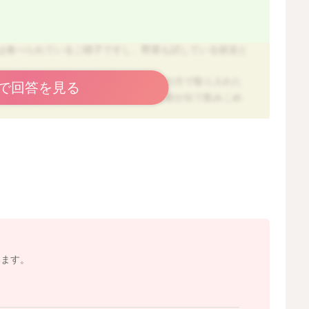
は食べられているご様子ですし、野菜も試している状況と
する事でもなく、数口であっても舌の先の方で取り入れた
で回答を見る
まで送り込み、自然にごっくんとする反射が出て飲みこめ
ていると思って大丈夫ですよ。
てあげるという方法もとても良いと思います。 オーバー
法で頑張っていらっしゃると思います！ 離乳食を食べる
まだ食べる準備が整っていない場合、大人がいくら頑張っ
す。
食べられているとの事なので、まずは小さじ２の中で少し
ば大丈夫ですよ。 現在ポタージュ状で進めている場合
レンジしても良いですね。 ヨーグルト状にも慣れたら、
入れていくとという様に進めていくと良いと思います。
います。
や野菜やたんぱく質は食べ進むというお子様もいますの
を試していけると良いですね。 たんぱく源は豆腐や白身