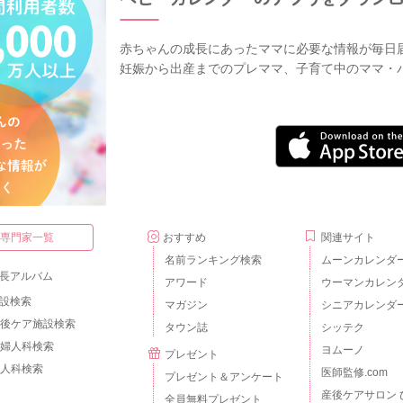
赤ちゃんの成長にあったママに必要な情報が毎日
妊娠から出産までのプレママ、子育て中のママ・
・専門家一覧
おすすめ
関連サイト
名前ランキング検索
ムーンカレンダ
長アルバム
アワード
ウーマンカレン
設検索
マガジン
シニアカレンダ
後ケア施設検索
タウン誌
シッテク
婦人科検索
ヨムーノ
プレゼント
人科検索
医師監修.com
プレゼント＆アンケート
産後ケアサロン 
全員無料プレゼント