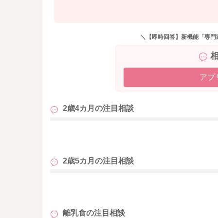
魚などから試していけます。
この時期の栄養はほとんどミルクか母乳から補
＼【即時回答】新機能「専門
になるという事は考えにくいですよ。 ミルク
大人の食事には興味はありますか？
7か月になっていますので、大人の食事からの取
アプ
大人の皿にお子様用の食事を忍ばせて置き、「
お口に運んであげると、同じものを食べられる
の前で潰したり、裏ごししたりして与えてみる
2歳4カ月の
注目相談
味噌汁や煮物などは取り分けしやすいですし、
のはあるかな？と考えながら大人のメニューを
も
2歳5カ月の
注目相談
お子様が少しでも離乳食に慣れてくれる様に、
う。
も
・離乳食前にミルクや母乳を与えて落ち着かせ
・与える時間帯を変える。午後にしてみる。
離乳食の
注目相談