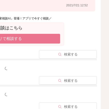
2021/7/21 12:52
っていますので、離乳食が進まなくても、過度の栄養不足
家相談AI」登場！アプリで今すぐ相談／
や母乳をしっかりと飲ませてあげて下さいね。
相談はこちら
り分けや、調味料での味付けなどを進めても良いですよ。
リで相談する
ママと同じもの食べようね～」とママのお皿からお子様の
喜びで食べ進という事もあります。 取り分けたものを目
と良いと思います。
検索する
なべものや蒸し物や煮込み料理など、取り分けしやすいも
考えていけると良いですね。
っと見る
検索する
下記を参考にまだ実践していないものを試してみましょ
っと見る
てから離乳食にする。
検索する