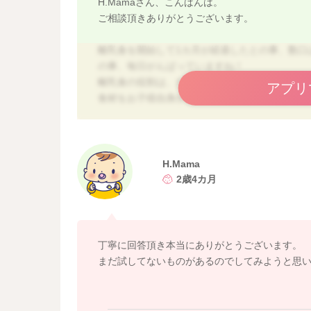
H.Mamaさん、こんばんは。
ご相談頂きありがとうございます。
離乳食を開始して1カ月が経過したとの事、数口
の事、毎日がんばっていますね！
離乳食の役割は、たくさん食べる事でも、完食
アプリ
食材をお子様自身が舌の前後運動を行って、奥
ていれば、この時期の離乳食の役割は果たされ
バンボに座らせて、嫌がり出したらお膝にのせ
リアクションなどもしてあげて、とても良い方
H.Mama
か食べないかを決めるのはお子様自身なので、
2歳4カ月
ても進まないものは進まないという子もありま
色々試行錯誤されているご様子ですし、数口は
形状を変化させて「食べる力」を促してあげれ
は、水分量を少なくしてヨーグルト状にもチャ
丁寧に回答頂き本当にありがとうございます。
ヨーグルト状の中に少しずつ粒感のあるものを
まだ試してないものがあるのでしてみようと思
また、お粥は好まないけど、その他の炭水化物
で、食べないものにこだわらずに、色々な食材