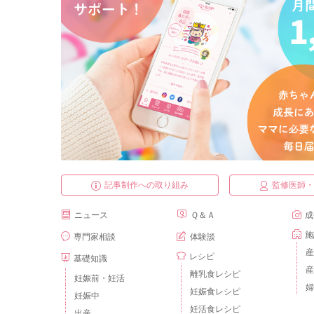
記事制作への取り組み
監修医師
ニュース
Ｑ＆Ａ
成
施
専門家相談
体験談
産
レシピ
基礎知識
産
離乳食レシピ
妊娠前・妊活
婦
妊娠食レシピ
妊娠中
妊活食レシピ
出産