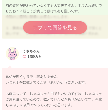
前の質問が終わっていなくても大丈夫ですよ。丁度入れ違いで
したね＾＾新しく投稿して頂けて有り難いです。
今回のご質問に順番にお答えいたします。
アプリで回答を見る
１．豚肉も牛肉と同じで、脂肪分の少ない部位を選んで頂くと
良いです。 ヒレ肉やもも肉といった部位が赤身肉と言われ、
比較的脂肪分が少ない部位ですが、こま切れや切り落としで
も、白い脂肪の部分を目視で取り除いて、赤い部分だけ使用し
て頂ければ大丈夫です。 調理の際に、お湯でゆでれば脂肪分
うさちゃん
も落ちますし、１歳になると、１食で小さじ１程度の脂肪はと
1歳0カ月
っても大丈夫になりますので、必ずしもヒレ肉やもも肉でなく
ても大丈夫です。 牛も豚も脂肪分の少ないしゃぶしゃぶ用の
肉などは薄切りなので使いやすいですよ。
返信が遅くなり申し訳ありません。
いつも丁寧に教えてくださりありがとうございます。
２．離乳食完了期の目安量は以下になります。
・ヨーグルト １００ｇ
お肉について、しゃぶしゃぶ用でもいいのですね！しゃぶしゃ
・納豆 ２０ｇ(１/２パック)
ぶ用も迷っていたので、教えていただきありがたいです。今度
しゃぶしゃぶ用で作ってみたいと思います。
３．１歳からのおやつについて、目安は１回～２回なので、お