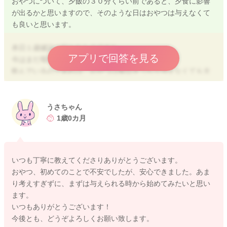
おやつについて、夕飯の３０分くらい前であると、夕食に影響
がるならあげても良いです。 母乳を与えずに済むのであれ
が出るかと思いますので、そのような日はおやつは与えなくて
ば、おやつ+牛乳(フォローアップミルクでも可)でおやつの時間
も良いと思います。
を完結していけると良いと思います。
本日１歳健診に行かれたのですね。
無理せずに進めてみて下さいね。
アプリで回答を見る
今はまだ母乳やミルクを飲まれていますか？
飲んでいるのであれば、おやつは毎日きっちり与えなくても大
丈夫です。 ミルクや母乳からの栄養がなくなったら、おやつ
の時間も使って栄養補給できるように考えていけると良いです
ね。
うさちゃん
2020/8/3 9:33
1歳0カ月
おやつもなるべく毎日決まった時間の方が生活リズムが整いや
すいかと思います。
おやつを２回に分けるのは、１度に食事が多くの量を食べられ
いつも丁寧に教えてくださりありがとうございます。
ないお子様が３食+２回のおやつで足りない栄養を補給します。
おやつ、初めてのことで不安でしたが、安心できました。あま
しっかりと食べられるお子様は１日１回でも良いと思います
り考えすぎずに、まずは与えられる時から始めてみたいと思い
し、体重がしっかりと増えているのであれば、離乳の完了にな
ます。
ったら２回にするという事でも良いと思います。
いつもありがとうございます！
特に決まりはありませんので、お子様の体重とご機嫌やタイミ
今後とも、どうぞよろしくお願い致します。
ングなどに合わせて、臨機応変に対応してあげると良いと思い