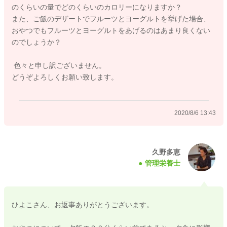
のくらいの量でどのくらいのカロリーになりますか？
・ホットケーキ（50ｇ) １３１kcal
また、ご飯のデザートでフルーツとヨーグルトを挙げた場合、
・バナナ１本(１００ｇ) ８６kcal
おやつでもフルーツとヨーグルトをあげるのはあまり良くない
・りんご（１００ｇ） ５７kcal
のでしょうか？
・牛乳１００ｍｌ ６７kcal
色々と申し訳ございません。
時間については、おやつから食事まで空腹感を得られるために
どうぞよろしくお願い致します。
お２時間～２時間半程度はあけると良いと思いますが、難しそ
うでしょうか？ お昼寝との兼ね合いで、なかなか時間設定
が難しくなりそうですが、お昼寝前にあげても良いと思いま
2020/8/6 13:43
す。 もし、おやつから食事が１時間程度しかあかなくても、
食事が食べ進むのであれば、その時間でも問題ありません。
おやつを食べた事で食事の進みが悪いのであれば、積極的に与
えなくても良いです。 月齢が進むと、お昼寝の時間が少なく
久野多恵
管理栄養士
なったり、午前寝が無くなってきたりします。 そうするとお
やつも与えやすくなってきますので、今はまだミルクや母乳を
飲んでいるのであれば、無理におやつを与えなくても大丈夫な
時期なので、お昼寝の時間とかぶらずに与えられそうなときに
ひよこさん、お返事ありがとうございます。
与えるというスタンスで良いと思いますよ。
おやつの後に母乳は基本的に与えなくても大丈夫ですが、欲し