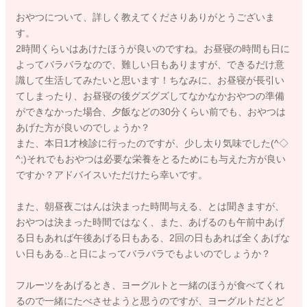
子様の生活リズムやペースに合わせて、１回でも２回でも良い
おやつについて、詳しく教えてくださりありがとうございま
です。 ２回与える際は、１日分を２回に分けて食べるという
す。
イメージです。
2時間くらいはあけたほうが良いのですね。お昼寝の時間も日に
よってバラバラなので、難しい日もありますが、できるだけ意
１～２歳は１００～１５０kｃａｌ程度が目安です。 １日２回
識して生活してみたいと思います！ちなみに、お昼寝が長引い
与える際は、これを２回に分けて与えましょう。 お食事の進
てしまったり、お昼寝の後グズグズしてなかなかおやつの準備
みが悪いお子様は、この量を２回与えても良いです。食事との
ができなかった場合、夕飯などの30分くらい前でも、おやつは
兼ね合いでお考え下さい。
あげた方が良いのでしょうか？
また、本日1才検診に行ったのですが、少し太り気味でした(^◇
例えば、さつまいもの場合、５０ｇで６７kｃａｌ程度です。
^;)それでもおやつは必要な栄養をとるためにも与えた方が良い
さつまいも５０ｇ＋牛乳１００ｍｌあげると、約１３０ｋｃａ
ですか？アドバイスいただけたら幸いです。
ｌとなり、この時期のおやつの適量と言えます。 お子様の食
べ進み具合によって加減してあげて下さい。
また、朝昼夜ごはんは決まった時間与える、とは聞きますが、
おやつは決まった時間ではなく、また、あげるのも午前中あげ
幼児のおやつは、お子様の片手に乗り切る分くらいが１日の量
る日もあれば午後あげる日もある、2回の日もあれば全くあげな
と考えて勧めるとわかりますです。細かく計算する必要はあり
い日もある..と日によってバラバラでもよいのでしょうか？
ませんが、ご参考までにこの時期のおすすめのおやつのエネル
ギーをご提示します。
フルーツをあげるとき、ヨーグルトと一緒のほうが食べてくれ
るので一緒にたべさせようと思うのですが、ヨーグルトだとど
・食パン８枚切り１枚(50ｇ) １３０kcal