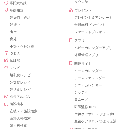
タウン誌
専門家相談
基礎知識
プレゼント
妊娠前・妊活
プレゼント＆アンケート
妊娠中
全員無料プレゼント
出産
ファーストプレゼント
育児
アプリ
不妊・不妊治療
ベビーカレンダーアプリ
Ｑ＆Ａ
体重管理アプリ
体験談
関連サイト
レシピ
ムーンカレンダー
離乳食レシピ
ウーマンカレンダー
妊娠食レシピ
シニアカレンダー
妊活食レシピ
シッテク
成長アルバム
ヨムーノ
施設検索
医師監修.com
産後ケア施設検索
産後ケアサロン ひより青山
産婦人科検索
産後ケアサロン ひより芝浦
婦人科検索