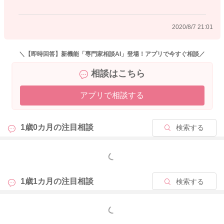
ます。
2020/8/7 21:01
ヨーグルト(全脂無糖)は、１００ｇで６２kcalとなります。
おやつの役割は、食事で足りない栄養を補うという補食の役目
＼【即時回答】新機能「専門家相談AI」登場！アプリで今すぐ相談／
なので、ごはんのデザートにフルーツとヨーグルトを与えた場
相談はこちら
合は、その他の足りない栄養をおやつの時間に補ってあげると
良いと思いますが、おやつでもフルーツとヨーグルトを与えて
アプリで相談する
はいけないわけではありません。 その日に食卓に上がってい
ないものをなるべく持ってきてあげると栄養バランスが整いや
すいですが、どうしてもない場合は同じになっても大丈夫です
1歳0カ月の
注目相談
検索する
よ。 栄養のバランスは、１日単位でなくても、３日くらいの
スパンで考えて、栄養が摂れていれば大丈夫です。
もっと見る
あまり考え過ぎてお母さんの負担が増えすぎない様に、進めて
あげて下さいね。
よろしくお願い致します。
1歳1カ月の
注目相談
検索する
もっと見る
2020/8/6 21:33