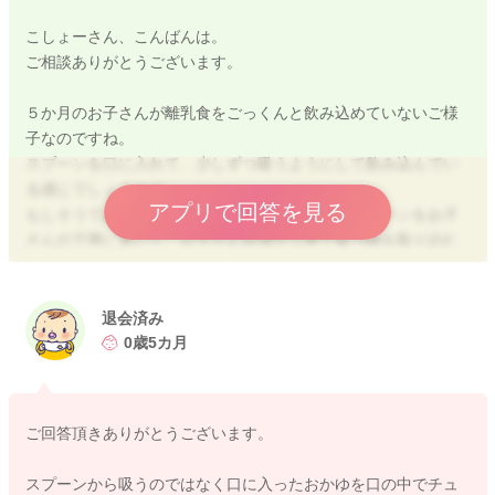
こしょーさん、こんばんは。
ご相談ありがとうございます。
５か月のお子さんが離乳食をごっくんと飲み込めていないご様
子なのですね。
スプーンを口に入れて、少しずつ吸うようにして飲み込んでい
る感じでしょうか？
アプリで回答を見る
もしそうであれば、離乳食を食べさせるときにスプーンをお子
さんの下唇に置いて、お子さん自身が上唇で食べ物を取り込む
ように食べさせるようにしてみてください。
スプーンを口の奥まで入れてしまうとスプーンを口に入れたま
ま吸うように食べたり、月齢が進むと離乳食を噛まずに丸呑み
退会済み
してしまう癖がつきやすくなります。
0歳5カ月
今は離乳食を始めたばかりで水分量の多い離乳食なので、舌を
前後に動かして少しずつごっくんをする時期です。
ご回答頂きありがとうございます。
徐々にヨーグルトくらいの硬さのペースト状にしていくと、だ
んだん慣れてきて上手にごっくんとできるようになっていくか
スプーンから吸うのではなく口に入ったおかゆを口の中でチュ
と思いますよ。