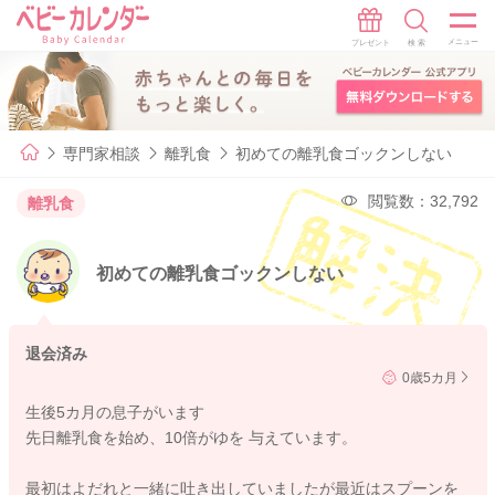
専門家相談
離乳食
初めての離乳食ゴックンしない
閲覧数：32,792
離乳食
初めての離乳食ゴックンしない
退会済み
0歳5カ月
生後5カ月の息子がいます
先日離乳食を始め、10倍がゆを 与えています。
最初はよだれと一緒に吐き出していましたが最近はスプーンを