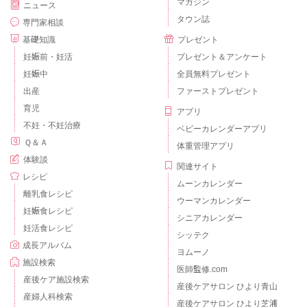
マガジン
ニュース
タウン誌
専門家相談
基礎知識
プレゼント
妊娠前・妊活
プレゼント＆アンケート
妊娠中
全員無料プレゼント
出産
ファーストプレゼント
育児
アプリ
不妊・不妊治療
ベビーカレンダーアプリ
Ｑ＆Ａ
体重管理アプリ
体験談
関連サイト
レシピ
ムーンカレンダー
離乳食レシピ
ウーマンカレンダー
妊娠食レシピ
シニアカレンダー
妊活食レシピ
シッテク
成長アルバム
ヨムーノ
施設検索
医師監修.com
産後ケア施設検索
産後ケアサロン ひより青山
産婦人科検索
産後ケアサロン ひより芝浦