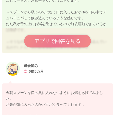
こしょーさん、お返事ありがとうございます。
＞スプーンから吸うのではなく口に入ったおかゆを口の中でチ
ュパチュパして飲み込んでいるような感じです。
ただ私が舌の上にお粥を乗せているので前後運動できているか
は微妙です。
アプリで回答を見る
→そうなのですね。口のなかでちゅぱちゅぱして飲み込んでい
るのでしたら、舌の前後運動はできている証拠です。
舌を使って少しずつ食べ物を喉に送り込み、ちゃんと飲み込み
動作ができているかと思いますので、お子さんの食べるペース
に合わせて焦らずすすめてみてくださいね。
退会済み
スプーンの入れ方も下唇にのせたところで止めるように気を付
0歳5カ月
けてみてくださいね。
よろしくお願いいたします。
今朝スプーンを口の奥に入れないようにお粥をあげてみまし
た。
お粥が気に入ったのかパクパク食べてくれます 。
2020/8/3 20:19