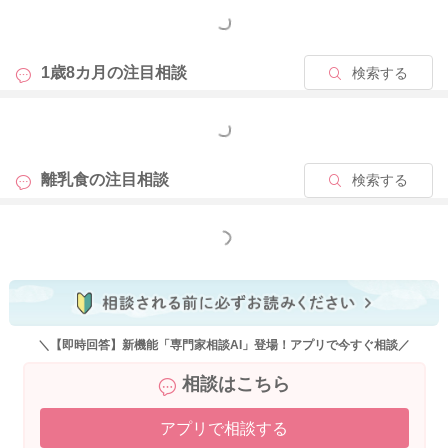
せん。
もっと見る
また一口量が多すぎても飲み込めず口から出してしまうことも
1歳8カ月の
注目相談
検索する
ありますので、お子さんが口に詰め込んでいたり、一口量が多
いご様子でしたら少量ずつゆっくり食べるようにサポートして
もっと見る
あげましょう。
噛んでいるけど飲み込む段階で苦戦しているようなら、あんか
離乳食の
注目相談
検索する
けなどとろみをつけてあげたり、ご飯や汁物の水分と一緒に食
べさせてあげると飲み込みやすくなります。ぜひご参考になさ
ってくださいね。
もっと見る
またお力になれることがありましたらお声かけください。
よろしくお願いいたします。
＼【即時回答】新機能「専門家相談AI」登場！アプリで今すぐ相談／
相談はこちら
アプリで相談する
2021/3/14 16:02