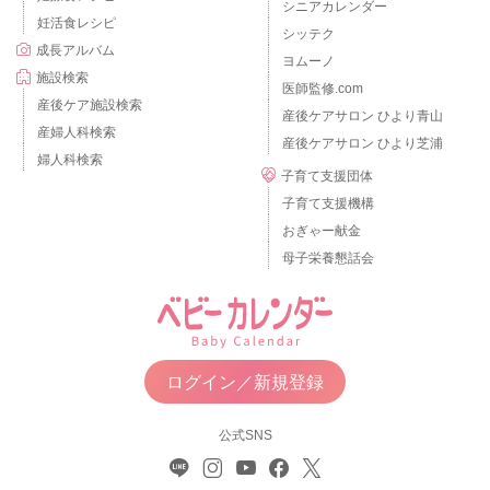
シニアカレンダー
妊活食レシピ
シッテク
成長アルバム
ヨムーノ
施設検索
医師監修.com
産後ケア施設検索
産後ケアサロン ひより青山
産婦人科検索
産後ケアサロン ひより芝浦
婦人科検索
子育て支援団体
子育て支援機構
おぎゃー献金
母子栄養懇話会
ログイン／新規登録
公式SNS