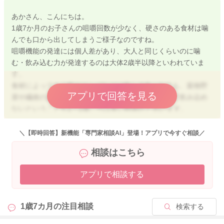
あかさん、こんにちは。
1歳7か月のお子さんの咀嚼回数が少なく、硬さのある食材は噛
んでも口から出してしまうご様子なのですね。
咀嚼機能の発達には個人差があり、大人と同じくらいのに噛
む・飲み込む力が発達するのは大体2歳半以降といわれていま
す。
食材によってもご飯やリンゴなどは噛んで食べれても、葉物野
アプリで回答を見る
菜や繊維のある野菜や肉類は噛めるけど繊維が残って飲み込め
ないということも1～2歳ごろは多い時期かと思います。
咀嚼機能は少し頑張れば食べられるくらいの食形態で与えるこ
＼【即時回答】新機能「専門家相談AI」登場！アプリで今すぐ相談／
とで少しずつ力がついてきます。
相談はこちら
お子さんが問題なく噛んで食べられる食材の食形態は少しずつ
上げていき、噛みにくい・飲み込みにくい食材は一段階食形態
アプリで相談する
を下げたり、与える量（比率）を減らしたりしてお子さんの食
べる力に合わせてゆっくりステップアップさせていってくださ
いね。
1歳7カ月の
注目相談
検索する
もしお子さんの食事量は減ってきているようなら無理に食形態
はあげずに食べやすい柔らかいもの中心に与えても問題ありま