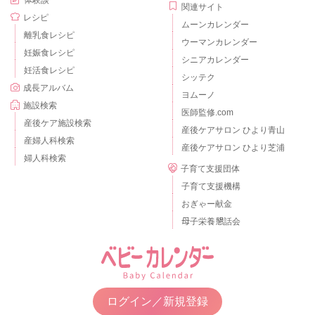
体験談
関連サイト
レシピ
ムーンカレンダー
離乳食レシピ
ウーマンカレンダー
妊娠食レシピ
シニアカレンダー
妊活食レシピ
シッテク
成長アルバム
ヨムーノ
施設検索
医師監修.com
産後ケア施設検索
産後ケアサロン ひより青山
産婦人科検索
産後ケアサロン ひより芝浦
婦人科検索
子育て支援団体
子育て支援機構
おぎゃー献金
母子栄養懇話会
ログイン／新規登録