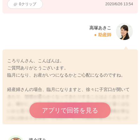
0
クリップ
2020/6/26 13:54
高塚あきこ
助産師
ころりんさん、こんばんは。
ご質問ありがとうございます。
臨月になり、お産がいつになるかとご心配になるのですね。
経産婦さんの場合、臨月になりますと、徐々に子宮口が開いて
きたり、頚管が柔らかくなってきたりすることはよくあります
よ。確かに、お産の準備になるので、お産もそれほど遠くはな
アプリで回答を見る
いかと思うのですが、実際にいつお産になるかは、陣痛が来な
ければ始まりません。ですので、いくら頚管が柔らかくなった
り、子宮口が開いてきていても、陣痛はいつ来るか分からない
ので、いつお産になるかは正直分かりません。ですが、経産婦
さんは、一度産道を赤ちゃんが通ったことがありますので、陣