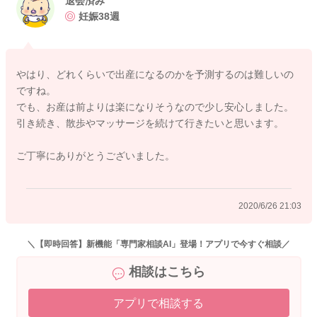
退会済み
痛が来て、お産が始まれば、進行は早いかと思いますよ。大体
妊娠38週
初めてのお産の、半分くらいの時間でお産になることが多いと
言われています。お散歩や乳頭マッサージなど、出来ることを
なさっていただければ、あとは赤ちゃんのタイミングで陣痛が
やはり、どれくらいで出産になるのかを予測するのは難しいの
来ますので、気長に待ってあげてくださいね。早く赤ちゃんに
ですね。
会えるといいですね。
でも、お産は前よりは楽になりそうなので少し安心しました。
引き続き、散歩やマッサージを続けて行きたいと思います。
ご丁寧にありがとうございました。
2020/6/26 19:16
2020/6/26 21:03
＼【即時回答】新機能「専門家相談AI」登場！アプリで今すぐ相談／
相談はこちら
アプリで相談する