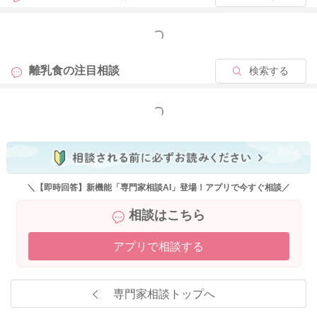
とのことですが、食後にお腹が張る、吐き戻しが増える、機嫌
が悪くなるといったご様子がなければ、あまり心配しすぎなく
もっと見る
て大丈夫だと思います。
離乳食の
注目相談
検索する
もし最近になって毎回物足りなそうな様子が続くようであれ
ば、お粥や野菜を10〜20g程度増やして様子を見てみてもよい
かと思います。
もっと見る
保育園での食事量についても、ご家庭で少し量を増やしたから
といって、保育園ではおやつもありますので、すぐに食事では
足りなくなるということはあまり心配されなくて良いかと思い
ます。
＼【即時回答】新機能「専門家相談AI」登場！アプリで今すぐ相談／
相談はこちら
しっかり食べてくれるお子さんだからこそ、「どこまであげて
いいのかな」と悩まれるお気持ちよく分かります。
アプリで相談する
今のところは大きく増やす必要はなさそうですので、食後のご
様子や体重の増え方を見ながら、お子さんのペースに合わせて
進めてあげてくださいね。
専門家相談トップへ
またお困りの際にはご相談ください。