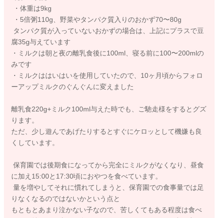
・体重は9kg
・5倍粥110g、野菜やタンパク質入りのおかず70〜80g
タンパク質が入っていないおかずの場合は、上記にプラスで豆
腐35g与えています
・ミルクは朝と夜の離乳食後に100ml、寝る前に100〜200mlの
みです
・ミルクははいはいを使用していたので、10ヶ月頃からフォロ
ーアップミルクのぐんぐんに変えました
離乳食220g+ミルク100ml与えた時でも、ご馳走様をするとグズ
ります。
ただ、少し遊んであげたりするとすぐにケロッとして機嫌も良
くしています。
保育園では後期食になってから完全にミルクがなくなり、昼食
に加え15:00と17:30頃におやつを食べています。
量を増やしてそれに慣れてしまうと、保育園での食事量では足
りなくなるのではないかという点と
もともとあまり泣かない子なので、苦しくてもある程度は食べ