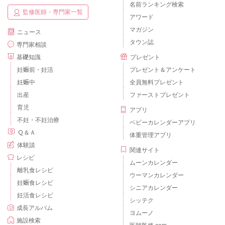
名前ランキング検索
監修医師・専門家一覧
アワード
マガジン
ニュース
タウン誌
専門家相談
基礎知識
プレゼント
妊娠前・妊活
プレゼント＆アンケート
妊娠中
全員無料プレゼント
出産
ファーストプレゼント
育児
アプリ
不妊・不妊治療
ベビーカレンダーアプリ
Ｑ＆Ａ
体重管理アプリ
体験談
関連サイト
レシピ
ムーンカレンダー
離乳食レシピ
ウーマンカレンダー
妊娠食レシピ
シニアカレンダー
妊活食レシピ
シッテク
成長アルバム
ヨムーノ
施設検索