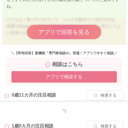
ね。
とてもよく食べてくれていて、ミルクも飲めているのですね。
体重も9kgあり、成長も順調そうですので、全体的に安心してよ
アプリで回答を見る
い状況だと思います。
現在の食事量も11カ月のお子さんとしては十分な量を食べられ
ている印象です。
＼【即時回答】新機能「専門家相談AI」登場！アプリで今すぐ相談／
食後にごちそうさまをするとぐずるとのことですが、その後少
相談はこちら
し遊ぶと機嫌が戻るのであれば、本当にお腹が空いているとい
うより、「まだ食べたい」「食事が楽しかった」という気持ち
アプリで相談する
からぐずっている可能性もあります。
手づかみメニューを取り入れたり、少し食形態を上げたよくカ
0歳11カ月の
注目相談
検索する
ミカミできるメニューを取り入れたり、汁物をプラスする、一
口ずつゆっくりペースで食べさせるなどすると満足感を得られ
やすいので、お試しくださいね。
もっと見る
また、「苦しくても食べ続けているのでは」と心配されている
1歳0カ月の
注目相談
検索する