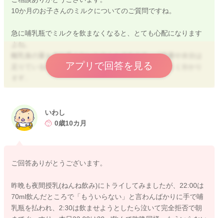
10か月のお子さんのミルクについてのご質問ですね。
急に哺乳瓶でミルクを飲まなくなると、とても心配になります
よね。
離乳食の量もまだ多くないとのことですので、「栄養や水分は
アプリで回答を見る
足りているのかな」と不安になるお気持ち、とてもよく分かり
ます。
ただ、コップでは飲めているとのことですので、ミルクそのも
のが嫌になったというより、哺乳瓶を嫌がるようになった可能
いわし
性がありそうですね。
0歳10カ月
10か月頃になると、
・哺乳瓶を噛むだけになる
ご回答ありがとうございます。
・哺乳瓶で遊ぶ
・コップやストローを好む
昨晩も夜間授乳(ねんね飲み)にトライしてみましたが、22:00は
というお子さんも少なくありません。
70ml飲んだところで「もういらない」と言わんばかりに手で哺
乳瓶を払われ、2:30は飲ませようとしたら泣いて完全拒否で朝
そのため、無理に哺乳瓶にこだわらなくても大丈夫ですよ。