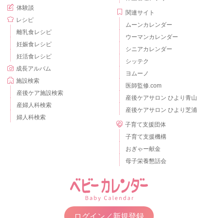
体験談
関連サイト
レシピ
ムーンカレンダー
離乳食レシピ
ウーマンカレンダー
妊娠食レシピ
シニアカレンダー
妊活食レシピ
シッテク
成長アルバム
ヨムーノ
施設検索
医師監修.com
産後ケア施設検索
産後ケアサロン ひより青山
産婦人科検索
産後ケアサロン ひより芝浦
婦人科検索
子育て支援団体
子育て支援機構
おぎゃー献金
母子栄養懇話会
ログイン／新規登録