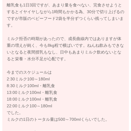
離乳食も1日3回ですが、あまり量を食べない、完食させようと
するとイヤイヤしながら1時間もかかる為、30分で切り上げるの
ですが市販のベビーフード2袋を半分ずつくらい残ってしまいま
す。
ミルク拒否の時期があったので、成長曲線内ではありますが体
重の増えが鈍く、今も8kg程で横ばいです。ねんね飲みもできな
いとなると夜間授乳もなし、日中もあまりミルク飲めないとな
ると栄養・水分不足が心配です。
今までのスケジュールは
2:30ミルク100～180ml
8:30ミルク100ml・離乳食
13:00ミルク100ml・離乳食
18:00ミルク100ml・離乳食
22:00ミルク100～180ml
でした。
ミルクの1日のトータル量は500～700mlくらいでした。