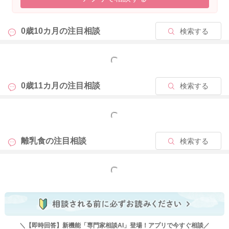
10か月頃は栄養の中心が少しずつ離乳食へ移る時期ですので、
夜間授乳がなくなったことだけで心配しすぎなくて大丈夫です
2026/6/1 9:48
0歳10カ月の
注目相談
検索する
よ。お子さんのペースで見守ってあげてくださいね。
どうぞよろしくお願いいたします。
もっと見る
0歳11カ月の
注目相談
検索する
2026/6/2 9:43
もっと見る
離乳食の
注目相談
検索する
もっと見る
＼【即時回答】新機能「専門家相談AI」登場！アプリで今すぐ相談／