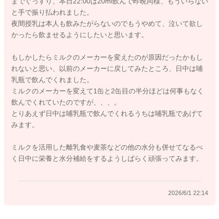
までぐっすり、本日22:00は20ml飲んで昨晩同様、もういらない
と手で振り払われました。
コップで飲めるのであれば、
夜間授乳は本人も飲みたがらないのでもうやめて、泣いて欲し
・離乳食後
かったら飲ませるようにしたいと思います。
・おやつの時間
・お風呂上がり
もしかしたらミルクのメーカーを変えたのが原因だったかもし
などにミルクを飲ませてあげる方法でも問題ありません。
れないと思い、以前のメーカーに戻してみたところ、日中は哺
乳瓶で飲んでくれました。
また、10か月頃はまだミルクも大切ですが、栄養のすべてをミ
ミルクのメーカーを変えて1缶と2缶目の半分ほどは何事もなく
ルクに頼る時期ではなく、離乳食と合わせて栄養をとっていく
飲んでくれていたのですが、、、。
時期です。
とりあえず日中は哺乳瓶で飲んでくれるうちは哺乳瓶であげて
みます。
夜間授乳についても、無理に続ける必要はありません。夜しっ
かり眠れていて、日中元気に過ごせているのであれば、日中の
ミルクを活用した離乳食や麦茶などの他の水分も併せてなるべ
食事やミルクで補っていく考え方で大丈夫ですよ。
く日中に栄養と水分補給をするようしばらく頑張ってみます。
離乳食も1時間かけて頑張って食べさせるより、今のように30分
程度で切り上げる方がお子さんにもご家族にも負担が少なくお
2026/6/1 22:14
すすめです。
ミルクは飲むだけでなく、ミルク粥にしたり、スープに使うと