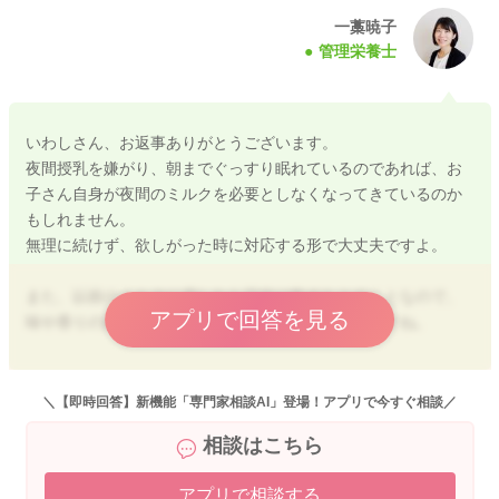
いった方法でも栄養補給ができますよ。
一藁暁子
管理栄養士
当サイトのレシピもぜひ参考にしてくださいね。
★離乳食のミルクのレシピ・作り方
https://baby-calendar.jp/baby-food-recipe/page1?q=%E3%83%
いわしさん、お返事ありがとうございます。
9F%E3%83%AB%E3%82%AF
夜間授乳を嫌がり、朝までぐっすり眠れているのであれば、お
子さん自身が夜間のミルクを必要としなくなってきているのか
今のお話を伺う限りでは、「ミルクが嫌」なのではなく、「哺
もしれません。
乳瓶を卒業する時期に近づいている」のかもしれません。
無理に続けず、欲しがった時に対応する形で大丈夫ですよ。
まずはコップで飲めることを活かしながら、日中に無理なくミ
ルクや乳製品を取り入れてみてくださいね。
また、以前のミルクに戻したら日中は飲めたとのことなので、
アプリで回答を見る
味や香りの好みが関係している可能性もありそうですね。
ただし、おしっこの回数が減ったり、元気がない、体重が長く
増えないなど気になる様子があれば、小児科や健診で相談して
今後は、
みると安心ですよ。
・日中のミルクを活用する
＼【即時回答】新機能「専門家相談AI」登場！アプリで今すぐ相談／
・ミルクを使った離乳食を取り入れる
またお困りの際にはご相談ください。
相談はこちら
・麦茶や水などで水分補給する
どうぞよろしくお願いいたします。
ことを意識しながら進めていけると良いかと思います。
アプリで相談する