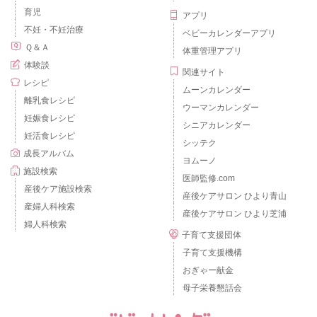
育児
アプリ
不妊・不妊治療
ベビーカレンダーアプリ
Ｑ＆Ａ
体重管理アプリ
体験談
関連サイト
レシピ
ムーンカレンダー
離乳食レシピ
ウーマンカレンダー
妊娠食レシピ
シニアカレンダー
妊活食レシピ
シッテク
成長アルバム
ヨムーノ
施設検索
医師監修.com
産後ケア施設検索
産後ケアサロン ひより青山
産婦人科検索
産後ケアサロン ひより芝浦
婦人科検索
子育て支援団体
子育て支援機構
おぎゃー献金
母子栄養懇話会