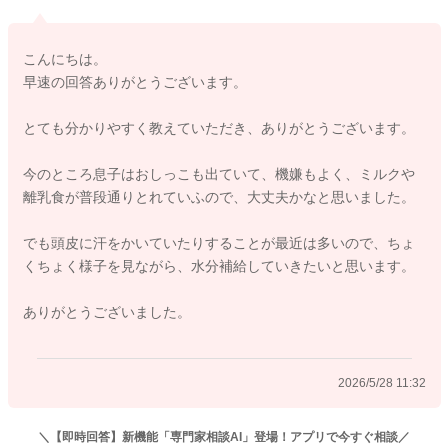
・おしっこが出ている
・機嫌が良い
こんにちは。
・ミルクや離乳食が普段通り摂れている
早速の回答ありがとうございます。
のであれば、今のように離乳食の時に麦茶を数口飲ませる程度
とても分かりやすく教えていただき、ありがとうございます。
でも、すぐに水分が不足するというわけではないのでご安心く
ださいね。
今のところ息子はおしっこも出ていて、機嫌もよく、ミルクや
離乳食が普段通りとれていふので、大丈夫かなと思いました。
ただ、これからさらに暑くなって汗をかくことが増えてくるの
で、外出後やお風呂後、汗をかいたときなどに、こまめに少し
でも頭皮に汗をかいていたりすることが最近は多いので、ちょ
ずつ飲ませてあげると安心です。
くちょく様子を見ながら、水分補給していきたいと思います。
この時期はまだ一度にたくさん飲むというより、スプーンやマ
ありがとうございました。
グで少しずつ繰り返し与えるイメージで大丈夫ですよ。
ただ、
2026/5/28 11:32
・おしっこの回数が少ない
・唇が乾いている
・機嫌が悪い
＼【即時回答】新機能「専門家相談AI」登場！アプリで今すぐ相談／