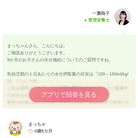
一藁暁子
管理栄養士
まっちゃんさん、こんにちは。
ご相談ありがとうございます。
9か月のお子さんの水分補給についてのご質問ですね。
乳幼児期の１日あたりの水分摂取量の目安は『100～150ml/kg/
日』くらいです。
これは母乳やミルク、スープ類や果物、ヨーグルトなど食事中
アプリで回答を見る
の水分も含んだ量になります。
麦茶や白湯は個人差はありますが1日50～150㎖程度が目安にな
ります。
離乳食期の赤ちゃんは、基本的には母乳やミルク、離乳食に含
まっちゃ
まれる水分からしっかり水分が摂れています。
0歳9カ月
そのため、