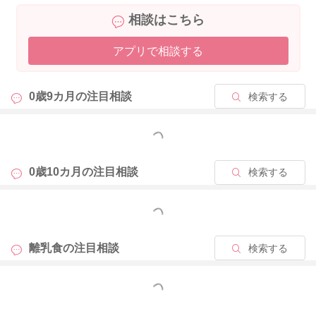
・ミルクの飲みが悪い
相談はこちら
などがある時は、水分不足のサインの可能性もあります。
アプリで相談する
今のご様子なら、無理にたくさん飲ませようとしすぎなくても
大丈夫かと思いますが、お子さんのご様子を観察しながら水分
0歳9カ月の
注目相談
検索する
摂取をすすめてみてくださいね。
もっと見る
またお困りの際にはご相談ください。
どうぞよろしくお願いいたします。
0歳10カ月の
注目相談
検索する
もっと見る
2026/5/28 11:26
離乳食の
注目相談
検索する
もっと見る