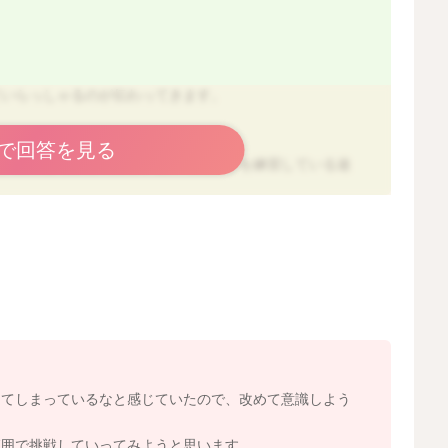
。
ていらっしゃるのが伝わってきます。
べ方という印象はありません。
で回答を見る
む、歯ぐきで押しつぶす、といった動きを練習している途
たカミカミができる時期ではないことも多いです。
に飲み込めてしまうこともありますし、おやきやパンを
見えるのも、この時期らしい食べ方ですよ。
安定が十分ではなく、口の動かしづらさにつながっている
ってしまっているなと感じていたので、改めて意識しよう
範囲で挑戦していってみようと思います。