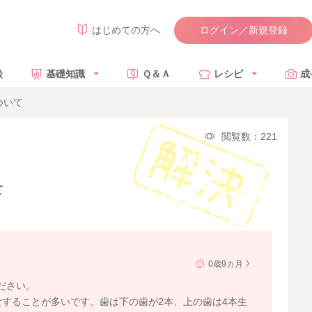
ログイン／新規登録
はじめての方へ
談
基礎知識
Ｑ＆Ａ
レシピ
成
ついて
閲覧数：221
て
0歳9カ月
ださい。
食することが多いです。歯は下の歯が2本、上の歯は4本生