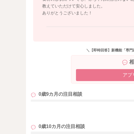
などを意識すると、食べやすくなることもあり
教えていただけて安心しました。
ありがとうございました！
進め方としては、今は「中期食を中心にしなが
と思います。
例えば、
・やわらかめのおやき
＼【即時回答】新機能「専門
・少し形のある野菜
・歯ぐきでつぶせる硬さ
などを、練習として少しずつ取り入れていくイ
アプ
嫌がる様子が強い時は、無理に続けず一段階戻
離乳食は、食べられる形態と少し頑張れば食べ
0歳9カ月の
注目相談
いですよ。
も
今は上手に噛むことよりも、「口や舌を動かす
「いろいろな食感に慣れること」が大切な時期
0歳10カ月の
注目相談
焦らずお子さんのペースに合わせながら進めて