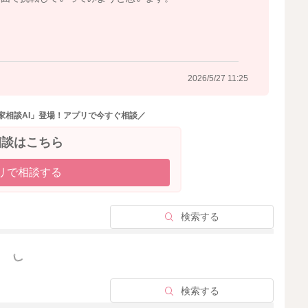
ます。
ら、後期食の形状も少し経験していく」くらいで大丈夫だ
2026/5/27 11:25
家相談AI」登場！アプリで今すぐ相談／
相談はこちら
メージです。
リで相談する
して問題ありません。
られる形態を行ったり来たりしながら進むこともとても多
検索する
っと見る
経験を積むこと」や
です。
検索する
いってくださいね。