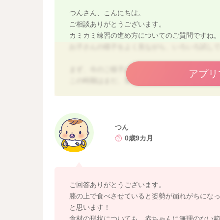
つんさん、こんにちは。
ご相談ありがとうございます。
カミカミ練習の進め方についてのご質問ですね
お子さんの様子をよく見ながら、いろいろ試し
まず、今のご様子は9ヶ月頃として特別心配な食
アプリ
この時期はまだ、舌でつぶしたり、唇で取り込
中のお子さんが多く、大人のようなしっかりし
5倍がゆのような柔らかいものは、あまり噛まず
「ハムハム」したり、舌でつぶしているように
つん
0歳9カ月
また、まだ腰すわり前とのことなので、姿勢の
可能性もあります。
食べる時は、
・体を支えて姿勢を安定させる
ご回答ありがとうございます。
・なるべく上体を起こす
膝の上で食べさせていると姿勢が崩れがちにな
・足の裏は床や椅子の足板につける
と思います！
食材の形状についても、赤ちゃんに無理のない