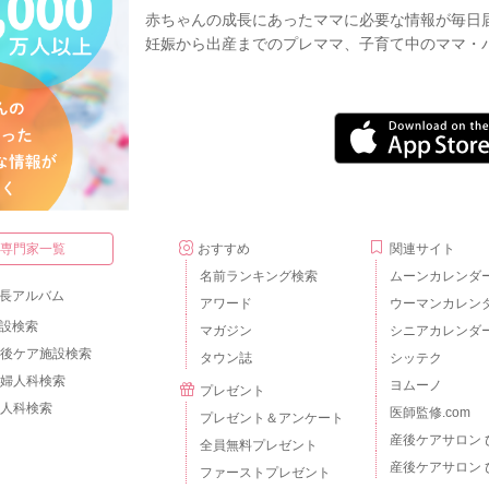
赤ちゃんの成長にあったママに必要な情報が毎日
妊娠から出産までのプレママ、子育て中のママ・
・専門家一覧
おすすめ
関連サイト
名前ランキング検索
ムーンカレンダ
長アルバム
アワード
ウーマンカレン
設検索
マガジン
シニアカレンダ
後ケア施設検索
タウン誌
シッテク
婦人科検索
ヨムーノ
プレゼント
人科検索
医師監修.com
プレゼント＆アンケート
産後ケアサロン 
全員無料プレゼント
産後ケアサロン 
ファーストプレゼント