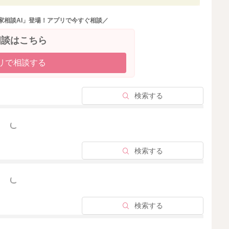
なので、少量でもカフェインやタンニン（ポリフェノール）
家相談AI」登場！アプリで今すぐ相談／
相談はこちら
麦茶などノンカフェインのお茶なども組み合わせながら飲
リで相談する
給にも取り入れやすいですよ。
ていないのであれば、現時点で過度に心配しすぎなくても
検索する
っと見る
を分けながら飲めるとより安心くらいかと思います。
検索する
っと見る
検索する
2026/5/21 9:55