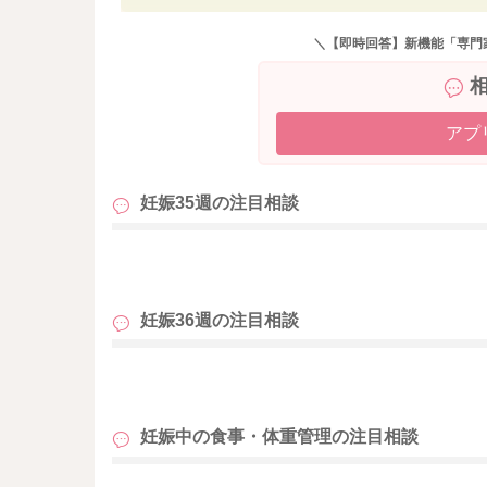
ただ、1.5〜2Lほど毎日飲むとなると量は多め
＼【即時回答】新機能「専門
が積み重なる可能性はあります。
そのため、赤ちゃん番茶だけにするより、水や
めると、より安心だと思います。
アプ
特に麦茶はカフェインを含まないため、水分補
妊娠35週の
注目相談
また、体調に変化がなく、貧血なども指摘され
大丈夫だと思います。
も
「絶対にダメ」というより、少し飲み物の種類
妊娠36週の
注目相談
またお困りの際にはご相談ください。
どうぞよろしくお願いいたします。
も
妊娠中の食事・体重管理の
注目相談