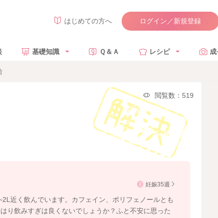
ログイン／新規登録
はじめての方へ
談
基礎知識
Ｑ＆Ａ
レシピ
成
給
閲覧数：519
妊娠35週
5~2L近く飲んでいます。カフェイン、ポリフェノールとも
やはり飲みすぎは良くないでしょうか？ふと不安に思った