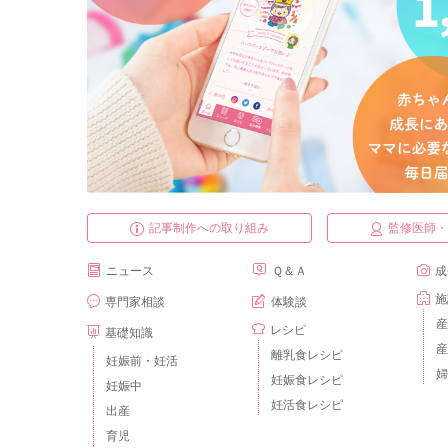
記事制作への取り組み
監修医師
ニュース
Ｑ＆Ａ
成
施
専門家相談
体験談
産
レシピ
基礎知識
産
離乳食レシピ
妊娠前・妊活
婦
妊娠食レシピ
妊娠中
妊活食レシピ
出産
育児