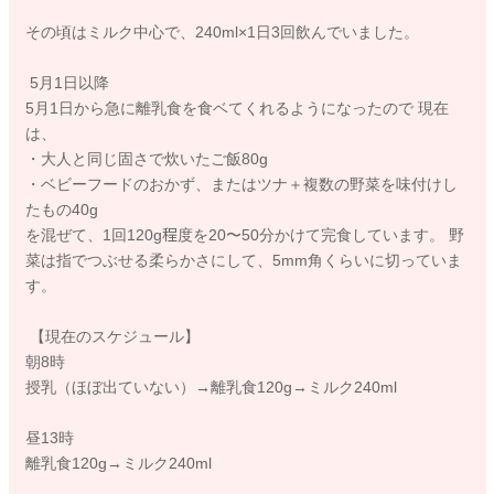
その頃はミルク中心で、240ml×1日3回飲んでいました。
5月1日以降
5月1日から急に離乳食を食ベてくれるようになったので 現在
は、
・大人と同じ固さで炊いたご飯80g
・ベビーフードのおかず、またはツナ＋複数の野菜を味付けし
たもの40g
を混ぜて、1回120g程度を20〜50分かけて完食しています。 野
菜は指でつぶせる柔らかさにして、5mm角くらいに切っていま
す。
【現在のスケジュール】
朝8時
授乳（ほぼ出ていない）→離乳食120g→ミルク240ml
昼13時
離乳食120g→ミルク240ml