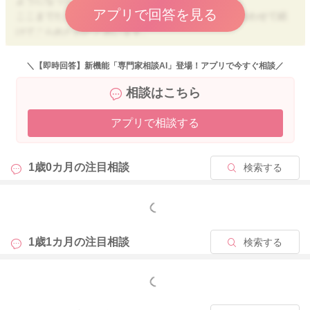
アプリで回答を見る
ここまでたくさん試行錯誤されながら、お子さんに合わせて続
けてこられたのだと思います。
まず、現在の体重増加についてですが、急激に増えすぎている
＼【即時回答】新機能「専門家相談AI」登場！アプリで今すぐ相談／
印象ではなく、今までミルク中心だったところから「食事から
相談はこちら
栄養を取れるようになってきた」成長の変化として自然な範囲
に見えます。
アプリで相談する
成長曲線内で推移しているので、今すぐミルクを大きく減らさ
なければいけない状態ではなさそうですよ。
1歳0カ月の
注目相談
検索する
1歳～1歳半頃は、「離乳食」から「幼児食」への移行期です。
離乳食は1日3回＋1～2回の補食（おやつ）で、栄養源のほとん
どを離乳食から摂るようになります。
もっと見る
離乳食を十分に食べている場合は、栄養補給の意味での授乳は
1歳1カ月の
注目相談
検索する
必要なくなるため、母乳やミルクは与えなくてもよくなります
が、
もっと見る
授乳は赤ちゃんにとって「心の安定」の役割もあるため、欲し
がるようであれば無理にやめる必要はありません。