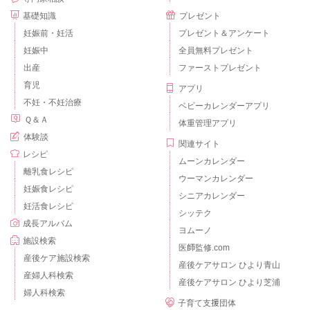
基礎知識
プレゼント
妊娠前・妊活
プレゼント＆アンケート
妊娠中
全員無料プレゼント
出産
ファーストプレゼント
育児
アプリ
不妊・不妊治療
ベビーカレンダーアプリ
Ｑ＆Ａ
体重管理アプリ
体験談
関連サイト
レシピ
ムーンカレンダー
離乳食レシピ
ウーマンカレンダー
妊娠食レシピ
シニアカレンダー
妊活食レシピ
シッテク
成長アルバム
ヨムーノ
施設検索
医師監修.com
産後ケア施設検索
産後ケアサロン ひより青山
産婦人科検索
産後ケアサロン ひより芝浦
婦人科検索
子育て支援団体