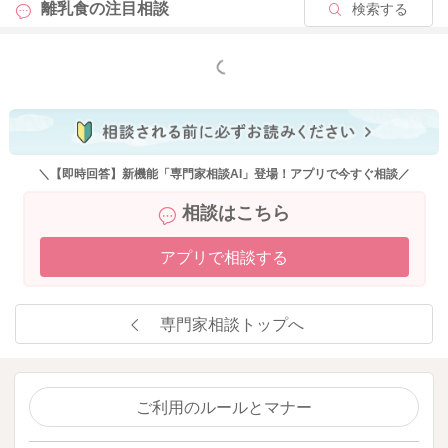
離乳食の
注目相談
検索する
・3食しっかり食べられる
・水分をミルク以外でも取れる
・ミルクへの執着が少し減る
もっと見る
などを見ながら、まずは食後のミルクを少しずつ減らしていく
流れで十分ですよ。
育児用ミルク・フォローアップミルクは基本的には「必須」で
はなく、食事から栄養がしっかりとれていれば不要です。
＼【即時回答】新機能「専門家相談AI」登場！アプリで今すぐ相談／
飲む場合は1日1～2回、200ml程度までが目安になります。
相談はこちら
少食や偏食がある場合には栄養補助の目的でミルクを取り入れ
るのも一つの方法です。
アプリで相談する
離乳食の1回あたりの目安量は以下の通りです。
専門家相談トップへ
◎炭水化物
軟飯80g～普通のごはん80g
または食パン40～50g
またはゆでうどん105～130g
ご利用のルールとマナー
またはいも類40～50g