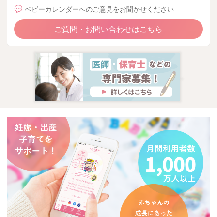
ベビーカレンダーへのご意見をお聞かせください
◎ビタミン・ミネラル
野菜・果物40～50g
ご質問・お問い合わせはこちら
◎たんぱく質
魚15～20g
または肉15～20g
または豆腐50～55g
または全卵1/2個～2/3個
または乳製品100g
また、おやつは「お楽しみ」というより、「補食」の意味合い
が強い時期です。食事で足りないエネルギーや栄養を補う目的
なので、
・おにぎり
・パン
・果物
・ヨーグルト
などでも十分ですよ。
おやつの量は、普段の食事の1/3量くらいの量を目安にしてくだ