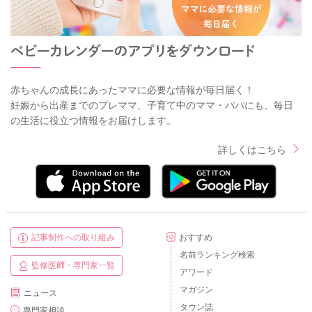
さいね。
ここ最近で急に食べられるようになったばかりとのことなの
で、今は「食べることに慣れていく時期」として、あまり細か
く調整しすぎなくても大丈夫かと思います。
お子さんの「食べられた！」という経験を積み重ねながら、少
赤ちゃんの成長にあったママに必要な情報が毎日届く！
妊娠から出産までのプレママ、子育て中のママ・パパにも、毎日
しずつ食事中心へ移行していってくださいね。
の生活に役立つ情報をお届けします。
またお困りの際にはご相談ください。
詳しくはこちら
どうぞよろしくお願いいたします。
2026/5/17 15:25
記事制作への取り組み
おすすめ
名前ランキング検索
監修医師・専門家一覧
アワード
マガジン
ニュース
タウン誌
専門家相談