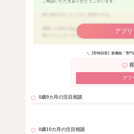
ご相談いただきありがとうございます。
卵の進め方についてのご質問ですね。
固茹での卵白10gまでは、特にアレルギー反応
アプリ
卵のアレルギーがなければ玉子焼きを食べても
やすいのと、加熱時間がしっかりと長い方がア
焼きムラがあったり半熟だったりすると、アレ
＼【即時回答】新機能「専門
少しづつ様子を見るのもいいでしょうし、食べ
アプ
0歳9カ月の
注目相談
も
0歳10カ月の
注目相談