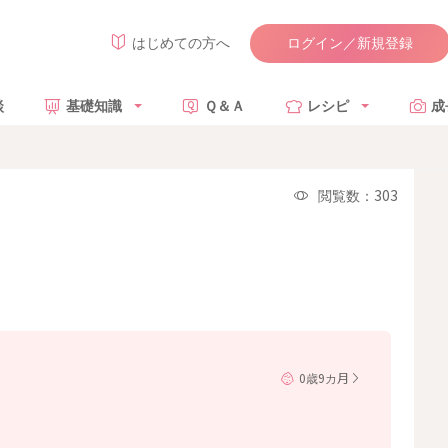
ログイン／新規登録
はじめての方へ
談
基礎知識
Ｑ＆Ａ
レシピ
成
閲覧数：303
0歳9カ月