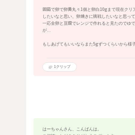
固茹で卵で卵黄丸々1個と卵白10gまで現在ク
したいなと思い、卵焼きに挑戦したいなと思っ
一応全卵と豆腐でレンジで作れると見たのでゆ
が…
もしあげてもいいならまた5gずつくらいから様
1
クリップ
はーちゃんさん、こんばんは。