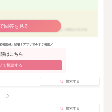
などはなかったのですね。
で回答を見る
問題はありませんが、アレルギーは卵黄より卵白の方が出
レルゲンが減りますので、厚焼き玉子やレンジ加熱では、
ルギー症状が出るかもしれません。
家相談AI」登場！アプリで今すぐ相談／
た後の様子をよく見るようにしてあげてくださいね。
相談はこちら
リで相談する
2026/5/16 1:28
検索する
っと見る
検索する