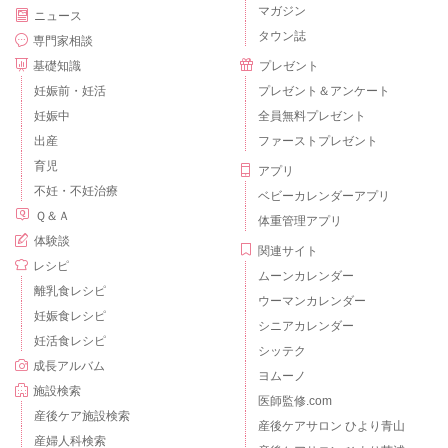
マガジン
ニュース
タウン誌
専門家相談
基礎知識
プレゼント
妊娠前・妊活
プレゼント＆アンケート
妊娠中
全員無料プレゼント
出産
ファーストプレゼント
育児
アプリ
不妊・不妊治療
ベビーカレンダーアプリ
Ｑ＆Ａ
体重管理アプリ
体験談
関連サイト
レシピ
ムーンカレンダー
離乳食レシピ
ウーマンカレンダー
妊娠食レシピ
シニアカレンダー
妊活食レシピ
シッテク
成長アルバム
ヨムーノ
施設検索
医師監修.com
産後ケア施設検索
産後ケアサロン ひより青山
産婦人科検索