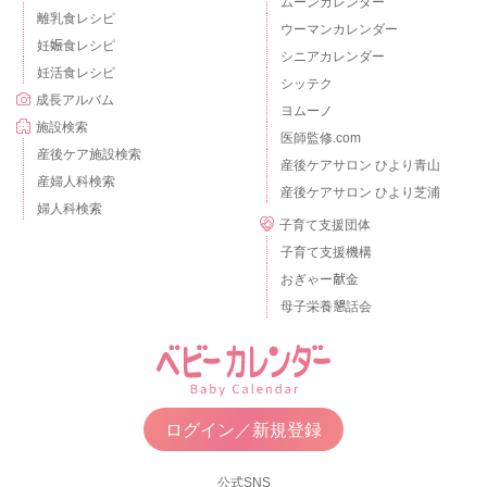
ムーンカレンダー
離乳食レシピ
ウーマンカレンダー
妊娠食レシピ
シニアカレンダー
妊活食レシピ
シッテク
成長アルバム
ヨムーノ
施設検索
医師監修.com
産後ケア施設検索
産後ケアサロン ひより青山
産婦人科検索
産後ケアサロン ひより芝浦
婦人科検索
子育て支援団体
子育て支援機構
おぎゃー献金
母子栄養懇話会
ログイン／新規登録
公式SNS