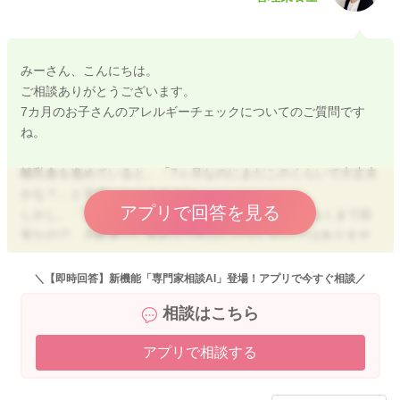
みーさん、こんにちは。
ご相談ありがとうございます。
7カ月のお子さんのアレルギーチェックについてのご質問です
ね。
離乳食を進めていると、「7ヶ月なのにまだこのくらいで大丈夫
かな？」と不安になりますよね。
アプリで回答を見る
しかし、「7〜8ヶ月向け」と書かれているレシピはあくまで目
安なので、月齢通りに進めなければいけないわけではありませ
んのでご安心くださいね。
お子さんの食べる様子や慣れ具合に合わせて、ゆっくり進めて
＼【即時回答】新機能「専門家相談AI」登場！アプリで今すぐ相談／
大丈夫ですよ。
相談はこちら
アレルギーチェックは、まず卵から始める方が多いです。
アプリで相談する
卵は耳かき単位の少量ずつから慎重に進める必要があるため、
早めに始めておくと安心です。
ただ、卵を進めている間でも、他の食材を試して問題ありませ