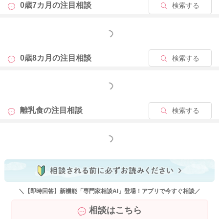
0歳7カ月の
注目相談
検索する
ん。
例えば、
・卵を増量する日は卵を優先する
もっと見る
・卵を増やさない日に新しい野菜を試す
というように並行して進められると安心です。
0歳8カ月の
注目相談
検索する
また、小麦や乳製品も、卵が終わるまで待たなくて大丈夫で
もっと見る
す。
体調の良い日の午前〜昼頃に、
離乳食の
注目相談
検索する
・うどん
・パン
・ヨーグルト
もっと見る
などを少量から試していけば十分ですよ。
新しい食材は、「1日1種類を少量から」を意識できれば大丈夫
です。
離乳食は、月齢通りに完璧に進めることよりも、「少しずつ食
＼【即時回答】新機能「専門家相談AI」登場！アプリで今すぐ相談／
べる経験を増やしていくこと」が大切なので、焦らずお子さん
相談はこちら
のペースで進めてくださいね。