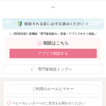
どうぞよろしくお願いいたします。
もっと見る
また、大変恐縮ですが、ベビーカレンダー事務局から、以下の
ような連絡を受けておりますので、お手間をおかけして申し訳
ありませんが、下記をお読みいただき、ご理解いただけますと
幸いです。
＼【即時回答】新機能「専門家相談AI」登場！アプリで今すぐ相談／
相談はこちら
【新しい内容のご相談に関して】
こんにちは、ベビーカレンダー事務局です。
アプリで相談する
いつもベビーカレンダーの専門家相談コーナーをご利用くださ
り、ありがとうございます。
専門家相談トップへ
大変恐縮ではございますが、新しい内容のご相談に関しまして
は、相談検索の精度向上の為、「回答に対する返信」ではな
く、新たにご相談内容を投稿していただけますと幸いです。
ご利用のルールとマナー
同じようなお悩みをお持ちの方が相談を簡単に検索できること
により、お悩みの解決に繋がる可能性がございます。大変お手
ベビーカレンダーへのご意見をお聞かせください
間ではございますが、ご理解いただけますと幸いです。