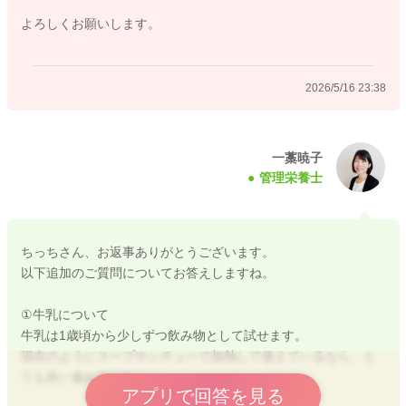
よろしくお願いします。
⇒フォローアップミルクは、食事で不足しやすい栄養を補うた
めに使うことが多いので、
・離乳食がある程度食べられている
2026/5/16 23:38
・成長が順調
であれば、今の育児用ミルクを続けて問題ありません。
ただ、寝る前の習慣として続けたい場合や、牛乳へ移行するま
一藁暁子
管理栄養士
でのつなぎとして、1歳以降に取り入れるのは選択肢のひとつで
すよ。
今は「急いでミルクを卒業する時期」というより、少しずつ食
ちっちさん、お返事ありがとうございます。
事中心へ移行していく途中と考えて、焦らず進めてみてくださ
以下追加のご質問についてお答えしますね。
いね。
①牛乳について
またお困りの際にはご相談ください。
牛乳は1歳頃から少しずつ飲み物として試せます。
どうぞよろしくお願いいたします。
現在のようにスープやシチューで加熱して使えているなら、と
ても良い進め方ですよ。
アプリで回答を見る