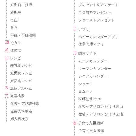
妊娠前・妊活
プレゼント＆アンケート
妊娠中
全員無料プレゼント
出産
ファーストプレゼント
育児
アプリ
不妊・不妊治療
ベビーカレンダーアプリ
Ｑ＆Ａ
体重管理アプリ
体験談
関連サイト
レシピ
ムーンカレンダー
離乳食レシピ
ウーマンカレンダー
妊娠食レシピ
シニアカレンダー
妊活食レシピ
シッテク
成長アルバム
ヨムーノ
施設検索
医師監修.com
産後ケア施設検索
産後ケアサロン ひより青山
産婦人科検索
産後ケアサロン ひより芝浦
婦人科検索
子育て支援団体
子育て支援機構