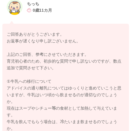
また、夜もミルクの量が少ないと夜中に起きることが多く、200
ちっち
多い時は240程あげる時があります。
0歳11カ月
そろそろ離乳食を卒業していく時期だと思うので、ミルクの量
が少し多いのではないかと心配しています。
ご回答ありがとうございます。
⇒現在の授乳量は月齢の目安量の範囲内ですので、多すぎるこ
お返事が遅くなり申し訳ございません。
とはありません。
まだ1歳前ですし、保育園生活で頑張っている時期でもあるの
上記のご回答、参考にさせていただきます。
で、今は「食事＋ミルク」で栄養をとれていれば大丈夫です
育児初心者のため、初歩的な質問で申し訳ないのですが、数点
よ。
追加で質問させて下さい。
また、寝る前のミルクでしっかり眠れているなら、無理に減ら
さなくても問題ありません。
①牛乳への移行について
アドバイスの通り離乳についてはゆっくりと進めていこうと思
いますが、牛乳はいつ頃から飲ませるのが適切なのでしょう
②離乳の方法について
か。
これから1歳になると徐々に離乳完了期に入り、ミルクではなく
現在はスープやシチュー等の食材として加熱して与えていま
食事から栄養をとる必要があると思いますが、今飲んでいるミ
す。
ルクを徐々に減らしていく適切な方法、何かいいアイディアは
牛乳を飲んでもらう場合は、冷たいまま飲ませるのでしょう
ありますか。
か。