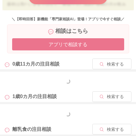
最初は冷たいままではなく、常温〜少し温めた状態の方が飲み
やすいこともあります。まずは日中の食事やおやつの時に少量
から試し、慣れてきたら少しずつ増やしていく流れで大丈夫で
＼【即時回答】新機能「専門家相談AI」登場！アプリで今すぐ相談／
2026/5/10 14:04
す。
相談はこちら
寝る前のミルクは安心材料になっていることも多いので、焦っ
て牛乳へ置き換えなくても大丈夫ですよ。
アプリで相談する
②おしゃぶりについて
0歳11カ月の
注目相談
検索する
おしゃぶりで落ち着いて眠れるなら、今は大切な安心材料にな
っているのですね。
1歳前後で、眠る時中心の使用であれば、すぐ大きく歯並びへ影
もっと見る
響するとは限りませんので、今すぐ無理にやめなくても大丈夫
かと思います。
1歳0カ月の
注目相談
検索する
まずは「安心して眠れること」を優先しながら、お子さんとお
もっと見る
母さまの負担が少ない形で進めてくださいね。
おしゃぶりについては管理栄養士の専門外ですので、助産師さ
離乳食の
注目相談
検索する
んの方にもぜひご相談されてみてくださいね。