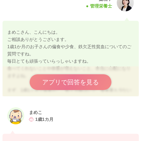
管理栄養士
まめこさん、こんにちは。
ご相談ありがとうございます。
1歳1か月のお子さんの偏食や少食、鉄欠乏性貧血についてのご
質問ですね。
毎日とても頑張っていらっしゃいますね。
食べてくれないことや体重が増えないこと、本当に心配になり
ますよね。
アプリで回答を見る
まず、1歳1ヶ月で体重がここ数ヶ月横ばいで、食事量も少ない
場合は、一度小児科や偏食外来でしっかり見てもらうことが大
切かと思います。
特に鉄不足が気になるとのことなので、食事だけで何とかしよ
まめこ
うとせず、必要であればお薬で補うことも前向きに考えて良い
1歳1カ月
かと思います。
お食事については、今は「量を増やす」よりも、食べられるも