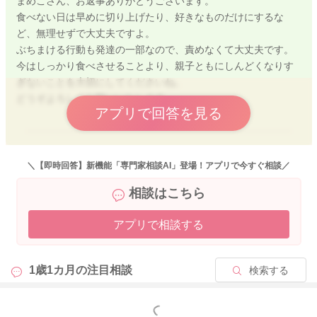
まめこさん、お返事ありがとうございます。
今は無理に頑張りすぎず、医療の力も頼りながら整えていく時
食べない日は早めに切り上げたり、好きなものだけにするな
期かとおもいますので、一歩ずつ進めていきましょうね。
ど、無理せずで大丈夫ですよ。
ぶちまける行動も発達の一部なので、責めなくて大丈夫です。
以下のパンフレットもぜひ参考にしてください。
今はしっかり食べさせることより、親子ともにしんどくなりす
食べないお子さんへの対応のヒントになるかと思います。
ぎないことを大切にしてくださいね。
どうぞよろしくお願いいたします。
★神奈川県小児保険協会 偏食外来パンフレット
アプリで回答を見る
https://kanagawa-syounihokenkyoukai.jp/pamphlet/
またお困りの際にはご相談ください。
2026/5/5 10:04
＼【即時回答】新機能「専門家相談AI」登場！アプリで今すぐ相談／
どうぞよろしくお願いいたします。
相談はこちら
アプリで相談する
2026/5/4 12:28
1歳1カ月の
注目相談
検索する
もっと見る