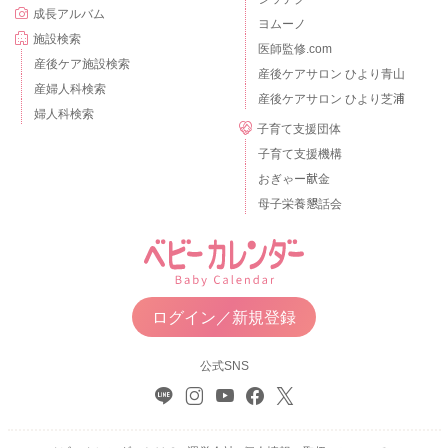
成長アルバム
ヨムーノ
施設検索
医師監修.com
産後ケア施設検索
産後ケアサロン ひより青山
産婦人科検索
産後ケアサロン ひより芝浦
婦人科検索
子育て支援団体
子育て支援機構
おぎゃー献金
母子栄養懇話会
ログイン／新規登録
公式SNS