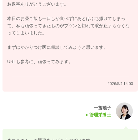
お返事ありがとうございます。
のに少し栄養を足すことを意識してみてくださいね。
例えば、おにぎりにしらすやツナを混ぜる、パンにチーズや卵
本日のお昼ご飯も一口しか食べずにあとはぶち撒けてしまっ
を合わせるなど、無理なく取り入れられる形で十分です。
て、私も頑張ってきたものがプツンと切れて涙が止まらなくな
ってしまいました。
ミルクも、食後にこだわらず間食として取り入れてOKです。
フォローアップミルクは鉄分も補えるので、今の時期には心強
まずはかかりつけ医に相談してみようと思います。
い選択肢になります。
ミルクリゾットやシチュー、スープなどミルクを使用した離乳
URLも参考に、頑張ってみます。
食も取り入れてみるのも一つの方法です。
当サイトのレシピもぜひ参考にしてくださいね。
2026/5/4 14:03
★離乳食のミルクのレシピ・作り方
https://baby-calendar.jp/baby-food-recipe/page1?q=%E3%83%
9F%E3%83%AB%E3%82%AF
一藁暁子
管理栄養士
体重についても、元気があって発達が順調であればすぐに深刻
というわけではありませんが、今の状況なら一度きちんと評価
してもらうと安心です。