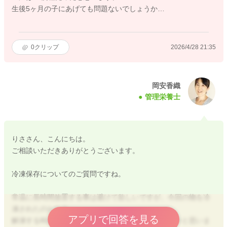
生後5ヶ月の子にあげても問題ないでしょうか…
0
クリップ
2026/4/28 21:35
岡安香織
管理栄養士
りささん、こんにちは。
ご相談いただきありがとうございます。
冷凍保存についてのご質問ですね。
常温に長時間放置する事は避けて欲しいですが、今回の物を冷
凍されたのかな？
アプリで回答を見る
解凍する時にしっかりと加熱すれば、食べてもいいかと思いま