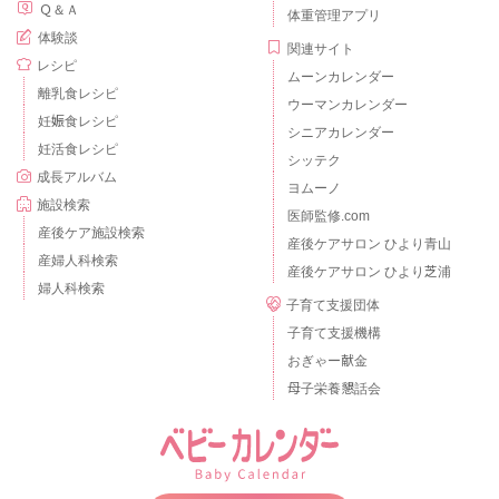
Ｑ＆Ａ
体重管理アプリ
体験談
関連サイト
レシピ
ムーンカレンダー
離乳食レシピ
ウーマンカレンダー
妊娠食レシピ
シニアカレンダー
妊活食レシピ
シッテク
成長アルバム
ヨムーノ
施設検索
医師監修.com
産後ケア施設検索
産後ケアサロン ひより青山
産婦人科検索
産後ケアサロン ひより芝浦
婦人科検索
子育て支援団体
子育て支援機構
おぎゃー献金
母子栄養懇話会