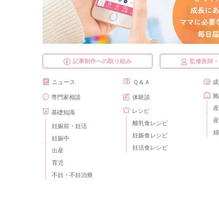
記事制作への取り組み
監修医師
ニュース
Ｑ＆Ａ
成
施
専門家相談
体験談
産
レシピ
基礎知識
産
離乳食レシピ
妊娠前・妊活
婦
妊娠食レシピ
妊娠中
妊活食レシピ
出産
育児
不妊・不妊治療