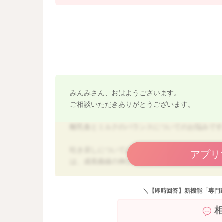
みんみさん、おはようございます。
ご相談いただきありがとうございます。
離乳食とミルクのバランスについてのお悩みで
吐き戻しについては、その時の胃の容量に対して
アプリ
は、成長曲線の伸び方をみて、体重が急激に増
離乳は段々とでいいですので、1回に作るミルク
＼【即時回答】新機能「専門
3回食に進めば、食べる量は増えますので、ミル