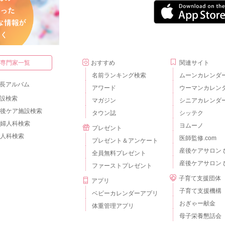
・専門家一覧
おすすめ
関連サイト
名前ランキング検索
ムーンカレンダ
長アルバム
アワード
ウーマンカレン
設検索
マガジン
シニアカレンダ
後ケア施設検索
タウン誌
シッテク
婦人科検索
ヨムーノ
プレゼント
人科検索
医師監修.com
プレゼント＆アンケート
産後ケアサロン 
全員無料プレゼント
産後ケアサロン 
ファーストプレゼント
子育て支援団体
アプリ
子育て支援機構
ベビーカレンダーアプリ
おぎゃー献金
体重管理アプリ
母子栄養懇話会