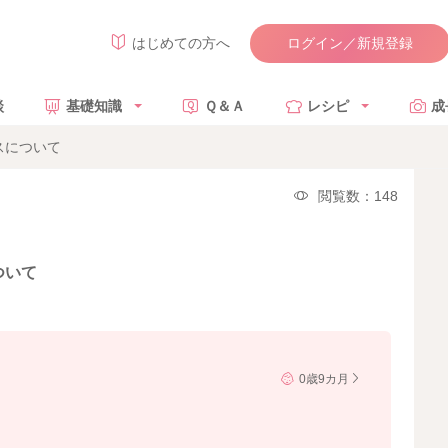
ログイン／新規登録
はじめての方へ
談
基礎知識
Ｑ＆Ａ
レシピ
成
スについて
閲覧数：148
ついて
0歳9カ月