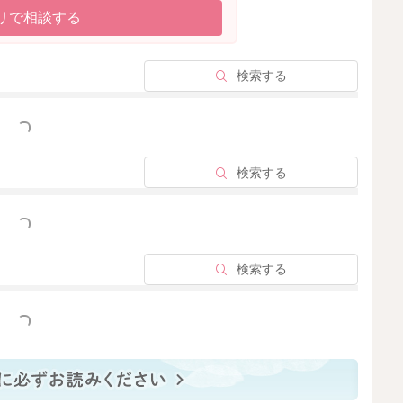
リで相談する
～700ml
検索する
っと見る
の食べ方や活動量で変えて欲しいです。
検索する
2026/4/28 9:24
っと見る
検索する
っと見る