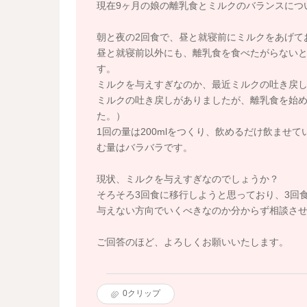
現在9ヶ月の娘の離乳食とミルクのバランスにつ
朝と夜の2回食で、昼と就寝前にミルクをあげて
昼と就寝前以外にも、離乳食を食べたがらない
す。
ミルクを与えすぎなのか、最近ミルクの吐き戻
ミルクの吐き戻しがありましたが、離乳食を始
た。）
1回の量は200mlをつくり、飲めるだけ飲ませ
む量はバラバラです。
現状、ミルクを与えすぎなのでしょうか？
そろそろ3回食に移行しようと思っており、3回
与えない方向でいくべきなのか分からず相談さ
ご回答のほど、よろしくお願いいたします。
0
クリップ