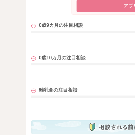
参考までにですが、
アプ
【ミルク+3回食（生後9ヶ月頃〜）】
・1回の授乳で200～220ml、2回程度
0歳9カ月の
注目相談
・離乳食後に80～120ml、3回★トータル5回、500
も
全ての人に当てはめる訳ではないので、その子
0歳10カ月の
注目相談
も
離乳食の
注目相談
も