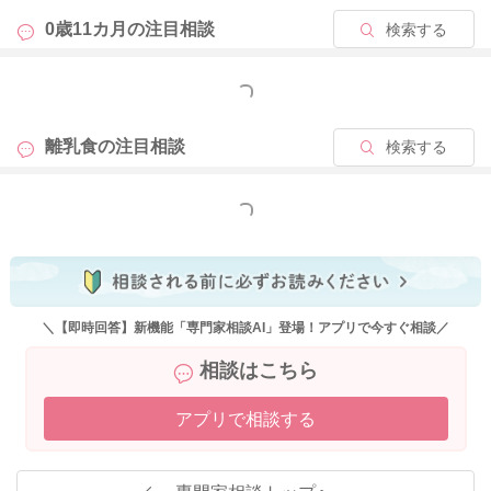
焦らずお子さんのご様子をみながら進めていってください。
0歳11カ月の
注目相談
検索する
またお困りの際にはご相談ください。
もっと見る
どうぞよろしくお願いいたします。
離乳食の
注目相談
検索する
もっと見る
2026/4/24 10:22
＼【即時回答】新機能「専門家相談AI」登場！アプリで今すぐ相談／
相談はこちら
アプリで相談する