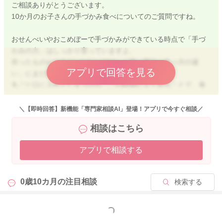
ご相談ありがとうございます。
10か月のお子さんの手づかみ食べについてのご質問ですね。
おせんべいやおこめぼーで手づかみができている時点で「手づ
かみの力」はしっかり育っていますよ。
作ったものがうまくいかないのは、「形・固さ・食べ方の違
アプリで回答を見る
い」にまだ慣れていない段階なのだと思います。
丸ごと口に入れてしまうのも、この時期によくあることで、食
べ方を練習している途中によくみられる様子です。
＼【即時回答】新機能「専門家相談AI」登場！アプリで今すぐ相談／
少しやりやすくするために、
相談はこちら
・500円玉サイズではなく細長いスティック状にする
（詰め込もうとする場合は、舌の方を持って口に入れるスピー
アプリで相談する
ドを調整する）
・少しだけ固さを出す（やわらかすぎないようにする）
・表面を焼き固めたり、ラップで包んでつかみやすくする
0歳10カ月の
注目相談
検索する
と、かじり取りの練習が進めやすくなります。
今はまだ練習の途中ですので、少しずつ慣れていけるようにサ
もっと見る
ポートしてあげてくださいね。