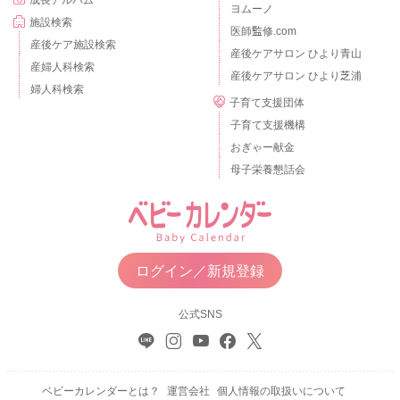
ヨムーノ
施設検索
医師監修.com
産後ケア施設検索
産後ケアサロン ひより青山
産婦人科検索
産後ケアサロン ひより芝浦
婦人科検索
子育て支援団体
子育て支援機構
おぎゃー献金
母子栄養懇話会
ログイン／新規登録
公式SNS
ベビーカレンダーとは？
運営会社
個人情報の取扱いについて