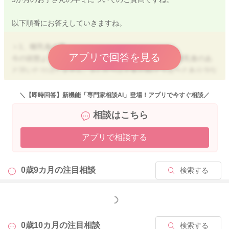
以下順番にお答えしていきますね。
＞1、離乳食の量
アプリで回答を見る
今の状態よりもう少し増やした方が良いか。本人は離乳食のあ
と泣いたりはしません。9ヶ月〜は主食が90グラム〜とあり少な
いのではないかと思っています。
またうどんの場合湯がいた後60グラムあげていますが、もしか
＼【即時回答】新機能「専門家相談AI」登場！アプリで今すぐ相談／
すると湯がいた後90グラムという意味なのではないかと思い始
相談はこちら
めました。
アプリで相談する
⇒主食80gは、9ヶ月として十分食べられています。
目安の90gはあくまで「よく食べる子ならこのくらい」という程
度なので、80gで足りていそうなら今のままで構いませんよ。
0歳9カ月の
注目相談
検索する
もし最近よく食べる、食後にまだ欲しそう、体重の増えがゆる
やか、ということがあれば、まずは5〜10gずつ増やしてみると
良いかと思います。
もっと見る
うどん は、一般的には「ゆでた後」の量で60～90g程度が目安
0歳10カ月の
注目相談
検索する