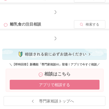
です。
今の60gでも他に野菜やたんぱく質がしっかりあるなら問題あり
もっと見る
ません。
よく食べそうなら、60g→70g→80gと少しずつ増やしてみてく
離乳食の
注目相談
検索する
ださいね。
もっと見る
＞2、夜の離乳食のあと風呂に入るためミルクの間隔が空いてい
ますが、離乳食との間を空けずにミルクをあげたほうがいいの
でしょうか。
卒ミに向けてどのように調整すれば良いか困っています。保育
園に通っており、昼の離乳食のあとはミルクを飲まないみたい
＼【即時回答】新機能「専門家相談AI」登場！アプリで今すぐ相談／
です。量がもう少し多いのかもしれません。また9時と15時にお
相談はこちら
やつをもらっているみたいです。
アプリで相談する
⇒夜のミルクについては、離乳食からお風呂をはさんで少し時
間が空いても大丈夫ですよ。ただ、卒ミに向けて減らしていく
なら、まずは23時のミルクを少しずつ減らしていくのがおすす
専門家相談トップへ
めです。
9ヶ月ならまだミルクの栄養も大事なので、19時のミルクはしば