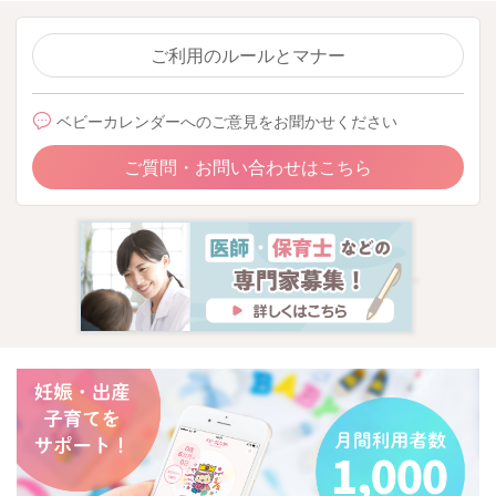
らく残してお
くと安心です。
ご利用のルールとマナー
23時をなくせたら、その後は15時や19時のミルクを、おやつや
牛乳・フォローアップミルクなどに置き換えていく流れになり
ベビーカレンダーへのご意見をお聞かせください
ます。
ご質問・お問い合わせはこちら
保育園で昼のあとにミルクを飲まなくても、おやつがあり、家
でも朝夕しっかり食べているなら心配しすぎなくて大丈夫かと
思います。
卒ミは1歳頃までを目安にゆっくり進めれば十分なので、今は
「少しずつ夜のミルクを減らしていく」くらいのペースで焦ら
ずすすめてみてくださいね。
またお困りの際にはご相談ください。
どうぞよろしくお願いいたします。