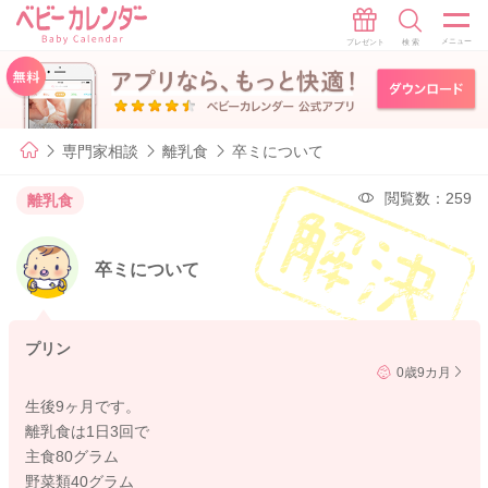
専門家相談
離乳食
卒ミについて
閲覧数：259
離乳食
卒ミについて
プリン
0歳9カ月
生後9ヶ月です。
離乳食は1日3回で
主食80グラム
野菜類40グラム