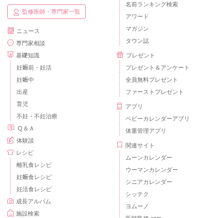
名前ランキング検索
監修医師・専門家一覧
アワード
マガジン
ニュース
タウン誌
専門家相談
基礎知識
プレゼント
妊娠前・妊活
プレゼント＆アンケート
妊娠中
全員無料プレゼント
出産
ファーストプレゼント
育児
アプリ
不妊・不妊治療
ベビーカレンダーアプリ
Ｑ＆Ａ
体重管理アプリ
体験談
関連サイト
レシピ
ムーンカレンダー
離乳食レシピ
ウーマンカレンダー
妊娠食レシピ
シニアカレンダー
妊活食レシピ
シッテク
成長アルバム
ヨムーノ
施設検索