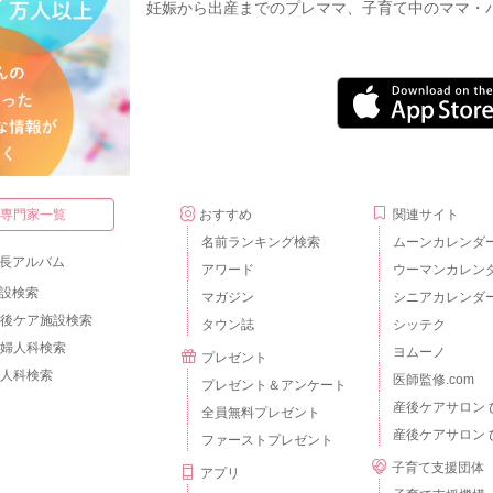
妊娠から出産までのプレママ、子育て中のママ・
・専門家一覧
おすすめ
関連サイト
名前ランキング検索
ムーンカレンダ
長アルバム
アワード
ウーマンカレン
設検索
マガジン
シニアカレンダ
後ケア施設検索
タウン誌
シッテク
婦人科検索
ヨムーノ
プレゼント
人科検索
医師監修.com
プレゼント＆アンケート
産後ケアサロン 
全員無料プレゼント
産後ケアサロン 
ファーストプレゼント
子育て支援団体
アプリ