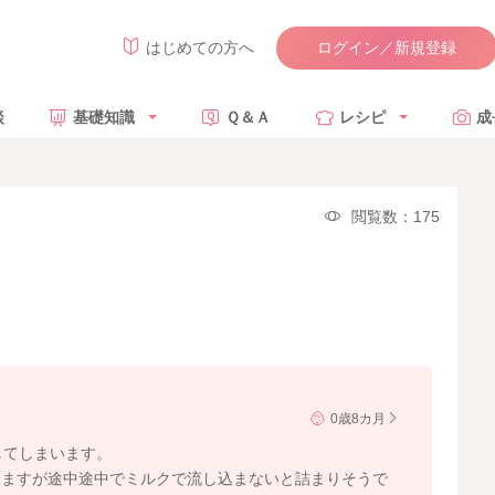
ログイン／新規登録
はじめての方へ
談
基礎知識
Ｑ＆Ａ
レシピ
成
閲覧数：175
0歳8カ月
してしまいます。
りますが途中途中でミルクで流し込まないと詰まりそうで