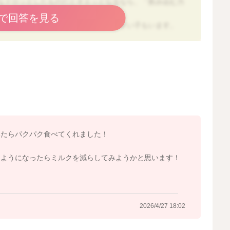
なドロッとしたものだとオエッとなるなら、「飲み込む力
なタイプなのかもしれませんね。
で回答を見る
りも、少し形があるものの方が食べやすい子もいます。
も、さつまいも、豆腐、パン、やわらかいうどんなども試
タベタしすぎない」固さにする
みたらパクパク食べてくれました！
ことなので、もともと飲み込むのが少し慎重なタイプでは
るようになったらミルクを減らしてみようかと思います！
ミルクで毎回強くむせる、咳き込む、体重が増えない、と
ないことが多いです。
2026/4/27 18:02