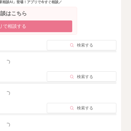
家相談AI」登場！アプリで今すぐ相談／
相談はこちら
リで相談する
心です。
「少し形があるけれど柔らかいもの」に寄せていく方が、
検索する
いね。
っと見る
検索する
っと見る
2026/4/18 10:19
検索する
っと見る