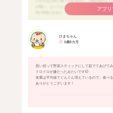
バナナは上手に食べられるのに、7倍がゆのよう
が弱い」というより、ドロドロした質感が苦手
アプリ
9か月頃になると、ペーストや水っぽいおかゆよ
そのような場合は、
・7倍がゆ→少し粒を残した軟飯風にする
・おかゆだけでなく、やわらかく煮たじゃがい
ひまちゃん
してみる
0歳8カ月
・水で薄めすぎず、「まとまりがあるけれどベ
・ひと口をかなり少なめにする
と食べやすくなることがあります。
思い切って野菜スティックにして茹でてあげて
ドロドロが嫌だったみたいです🤭
生まれた頃からミルクでもむせやすかったとの
体重は平均値でぐんぐん増えているので、食べ
あるかもしれませんね。
ありがとうございます！
ただ、バナナを上手に食べられていて、普段の
いうことがなければ、喉の異常を疑う感じでは
一方で、
・毎食かなりオエッとなる