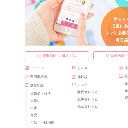
記事制作への取り組み
監修医師
ニュース
Ｑ＆Ａ
成
施
専門家相談
体験談
産
レシピ
基礎知識
産
離乳食レシピ
妊娠前・妊活
婦
妊娠食レシピ
妊娠中
妊活食レシピ
出産
育児
不妊・不妊治療