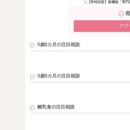
＼【即時回答】新機能「専門
・水分やミルクでもよくむせる
・食べるたびに咳き込む、苦しそう
・体重が増えにくい
アプ
という場合は、一度小児科で相談してみると安
今の様子なら、無理にドロドロを続けるより、
0歳8カ月の
注目相談
お子さんには合っているかもしれません。
お子さんのご様子をみながら進めてみてくださ
も
またお困りの際にはご相談ください。
0歳9カ月の
注目相談
どうぞよろしくお願いいたします。
も
離乳食の
注目相談
も