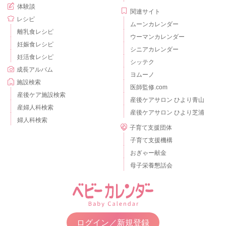
体験談
関連サイト
レシピ
ムーンカレンダー
離乳食レシピ
ウーマンカレンダー
妊娠食レシピ
シニアカレンダー
妊活食レシピ
シッテク
成長アルバム
ヨムーノ
施設検索
医師監修.com
産後ケア施設検索
産後ケアサロン ひより青山
産婦人科検索
産後ケアサロン ひより芝浦
婦人科検索
子育て支援団体
子育て支援機構
おぎゃー献金
母子栄養懇話会
ログイン／新規登録