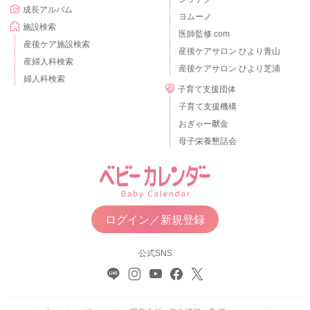
成長アルバム
ヨムーノ
施設検索
医師監修.com
産後ケア施設検索
産後ケアサロン ひより青山
産婦人科検索
産後ケアサロン ひより芝浦
婦人科検索
子育て支援団体
子育て支援機構
おぎゃー献金
母子栄養懇話会
ログイン／新規登録
公式SNS