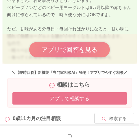
いるまさん、お返事ありがとうございます。
う」くらいの気持ちですすめてみてくださいね。
ベビーダノンなどのベビー用ヨーグルトは6カ月以降の赤ちゃん
向けに作られているので、時々使う分にはOKですよ。
またお困りの際にはご相談ください。
どうぞよろしくお願いいたします
ただ、甘味がある分毎日・毎回そればかりになると、甘い味に
慣れて無糖ヨーグルトを嫌がりやすくなることもあります。
なので、
アプリで回答を見る
・時々ベビーダノンを試してみる
2026/4/15 9:19
・食べてくれるようなら無糖ヨーグルトに少量混ぜる
・少しずつ無糖の割合を増やしていく
＼【即時回答】新機能「専門家相談AI」登場！アプリで今すぐ相談／
というように使うのがおすすめです。
相談はこちら
お薬を飲ませるために、今は食べてくれることを優先したい時
アプリで相談する
期であれば、ベビーダノンなどを活用するのも一つの方法で
す。
今は食べられる形を見つける時期と思って、臨機応変に進めて
0歳11カ月の
注目相談
検索する
みてくださいね。
どうぞよろしくお願いいたします。
もっと見る