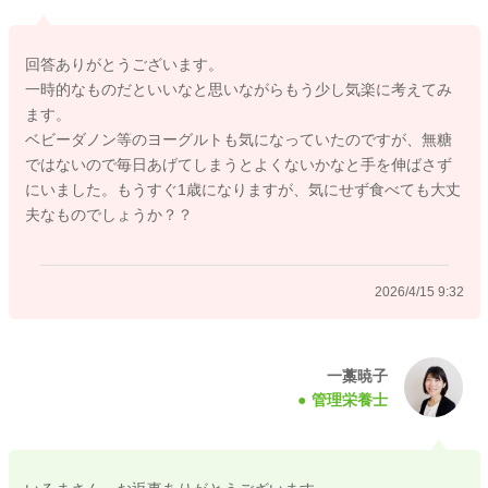
改善策としては、ヨーグルトそのものを少し変えてみるのがお
回答ありがとうございます。
すすめです。
一時的なものだといいなと思いながらもう少し気楽に考えてみ
例えば、
ます。
・種類を変える（無糖→ベビー用、別メーカーなど）
ベビーダノン等のヨーグルトも気になっていたのですが、無糖
・バナナやプルーン以外に、きなこ、りんご、いちご、さつま
ではないので毎日あげてしまうとよくないかなと手を伸ばさず
いもなどを混ぜてみる
にいました。もうすぐ1歳になりますが、気にせず食べても大丈
・ヨーグルトではなく、少量のジャムやフルーツペーストに薬
夫なものでしょうか？？
を混ぜる
・朝だけ、夜だけなど回数を減らしてみる
2026/4/15 9:32
など、少し変化をつけると食べてくれることがあります。
もし薬を混ぜる必要がある場合は、ヨーグルトを無理に続け
ず、薬剤師さんに「他に混ぜやすいものはありますか？」と相
一藁暁子
管理栄養士
談してみるのも良いですよ。
今まで問題なく食べられていた食材なら、また食べてくれるよ
うになることが多いので、今は「嫌なら別の方法を試してみよ