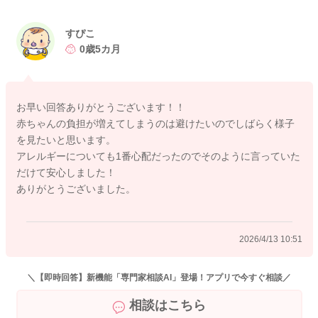
まうこともあります。
すぴこ
また、離乳食の開始が数週間ほど遅れても、アレルギーのリス
0歳5カ月
クに大きな影響はないとされていますので、焦らなくて大丈夫
ですよ。
お早い回答ありがとうございます！！
慣らし保育に慣れて、ミルクが少し飲めるようになったり、機
赤ちゃんの負担が増えてしまうのは避けたいのでしばらく様子
嫌の良い時間が増えてきた頃に始めると安心です。
を見たいと思います。
無理のないタイミングで進めていってくださいね。
アレルギーについても1番心配だったのでそのように言っていた
だけて安心しました！
またお困りの際にはご相談ください。
ありがとうございました。
どうぞよろしくお願いいたします。
2026/4/13 10:51
2026/4/13 10:27
＼【即時回答】新機能「専門家相談AI」登場！アプリで今すぐ相談／
相談はこちら