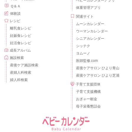
ベビーカレンダーアプリ
Ｑ＆Ａ
体重管理アプリ
体験談
関連サイト
レシピ
ムーンカレンダー
離乳食レシピ
ウーマンカレンダー
妊娠食レシピ
シニアカレンダー
妊活食レシピ
シッテク
成長アルバム
ヨムーノ
施設検索
医師監修.com
産後ケア施設検索
産後ケアサロン ひより青山
産婦人科検索
産後ケアサロン ひより芝浦
婦人科検索
子育て支援団体
子育て支援機構
おぎゃー献金
母子栄養懇話会