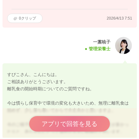
0
クリップ
2026/4/13 7:51
一藁暁子
管理栄養士
すぴこさん、こんにちは。
ご相談ありがとうございます。
離乳食の開始時期についてのご質問ですね。
今は慣らし保育中で環境の変化も大きいため、無理に離乳食は
始めず、少し落ち着いてからで大丈夫かと思いますよ。
アプリで回答を見る
今のご様子から、ミルクが飲めなかったり、泣くことが多かっ
たりと、赤ちゃんにとって負担が大きい時期かと思います。
このタイミングで離乳食を始めると、さらに負担が重なってし