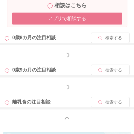
相談はこちら
また、歯の本数と食べられる形はあまり関係なく、歯ぐきでつ
アプリで相談する
ぶして食べるため、歯が増えるのを待つ必要もありませんよ。
3回食については、今の量や食べ方であれば進めていただいてO
0歳8カ月の
注目相談
検索する
Kです。
量は無理に増やさず、食べやすい形を保ちながら進めてくださ
いね。
もっと見る
離乳食は月齢通りに進めるものではなく、お子さんの食べる様
0歳9カ月の
注目相談
検索する
子に合わせていただいて大丈夫ですよ。
今の進み方で十分順調ですので、安心して少しずつ進めていっ
もっと見る
てくださいね。
離乳食の
注目相談
検索する
またお困りの際にはご相談ください。
どうぞよろしくお願いいたします。
もっと見る