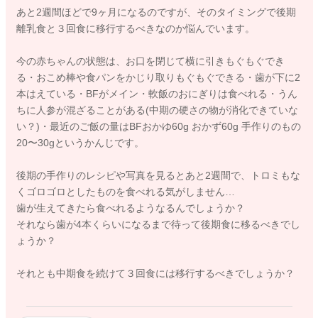
あと2週間ほどで9ヶ月になるのですが、そのタイミングで後期
離乳食と３回食に移行するべきなのか悩んでいます。
今の赤ちゃんの状態は、お口を閉じて横に引きもぐもぐでき
る・おこめ棒や食パンをかじり取りもぐもぐできる・歯が下に2
本はえている・BFがメイン・軟飯のおにぎりは食べれる・うん
ちに人参が混ざることがある(中期の硬さの物が消化できていな
い？)・最近のご飯の量はBFおかゆ60g おかず60g 手作りのもの
20〜30gというかんじです。
後期の手作りのレシピや写真を見るとあと2週間で、トロミもな
くゴロゴロとしたものを食べれる気がしません…
歯が生えてきたら食べれるようなるんでしょうか？
それなら歯が4本くらいになるまで待って後期食に移るべきでし
ょうか？
それとも中期食を続けて３回食には移行するべきでしょうか？