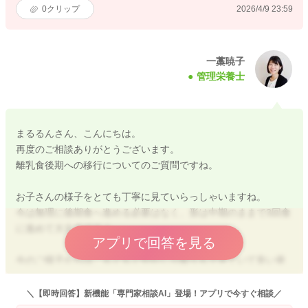
0
クリップ
2026/4/9 23:59
一藁暁子
管理栄養士
まるるんさん、こんにちは。
再度のご相談ありがとうございます。
離乳食後期への移行についてのご質問ですね。
お子さんの様子をとても丁寧に見ていらっしゃいますね。
今は無理に後期食へ進める必要はなく、形は中期のままで3回食
に進めて大丈夫ですよ。
アプリで回答を見る
今のご様子からは、もぐもぐやかじり取りもできていて良い発
達が見られますが、急にゴロゴロした形に変えるのではなく、
今の形をベースに少しずつ粒を残したり、とろみを減らしたり
＼【即時回答】新機能「専門家相談AI」登場！アプリで今すぐ相談／
して慣らしていくのがおすすめです。