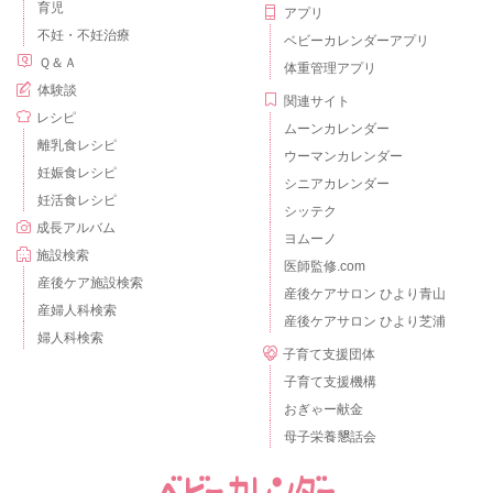
育児
アプリ
不妊・不妊治療
ベビーカレンダーアプリ
Ｑ＆Ａ
体重管理アプリ
体験談
関連サイト
レシピ
ムーンカレンダー
離乳食レシピ
ウーマンカレンダー
妊娠食レシピ
シニアカレンダー
妊活食レシピ
シッテク
成長アルバム
ヨムーノ
施設検索
医師監修.com
産後ケア施設検索
産後ケアサロン ひより青山
産婦人科検索
産後ケアサロン ひより芝浦
婦人科検索
子育て支援団体
子育て支援機構
おぎゃー献金
母子栄養懇話会