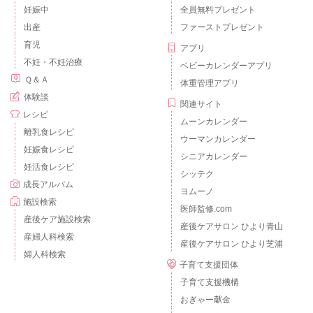
妊娠中
全員無料プレゼント
出産
ファーストプレゼント
育児
アプリ
不妊・不妊治療
ベビーカレンダーアプリ
Ｑ＆Ａ
体重管理アプリ
体験談
関連サイト
レシピ
ムーンカレンダー
離乳食レシピ
ウーマンカレンダー
妊娠食レシピ
シニアカレンダー
妊活食レシピ
シッテク
成長アルバム
ヨムーノ
施設検索
医師監修.com
産後ケア施設検索
産後ケアサロン ひより青山
産婦人科検索
産後ケアサロン ひより芝浦
婦人科検索
子育て支援団体
子育て支援機構
おぎゃー献金