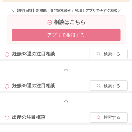
離されたときの出血であり、それを人工的に行うのが卵膜剥離
です。
＼【即時回答】新機能「専門家相談AI」登場！アプリで今すぐ相談／
子宮頸管はもともとピッタリ閉じているのですが、お産が近く
相談はこちら
なってくれば、次第に子宮口が開いてくることも多いです。確
かに、子宮口が全く開いていない状態ですと、卵膜にまで到達
アプリで相談する
することができないので、難しいかもしれませんね。
妊娠38週の
注目相談
検索する
2026/3/24 13:27
もっと見る
妊娠39週の
注目相談
検索する
もっと見る
出産の
注目相談
検索する