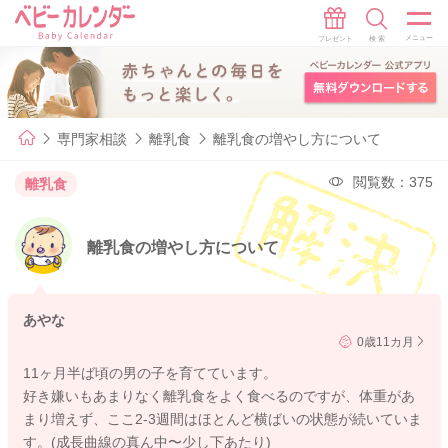
専門家相談
離乳食
離乳食の増やし方について
閲覧数：375
離乳食
離乳食の増やし方について
あやな
0歳11カ月
11ヶ月半ば頃の男の子を育てています。
好き嫌いもあまりなく離乳食をよく食べるのですが、体重があ
まり増えず、ここ2-3週間はほとんど横ばいの状態が続いていま
す。(成長曲線の真ん中〜少し下あたり)