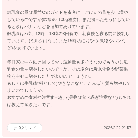
離乳食の量は厚労省のガイドを参考に、ごはんの量を少し増や
しているのですが(軟飯90-100g程度)、まだ食べたそうにしてい
るときはバナナなどを追加であげています。
離乳食は8時、12時、18時の3回食で、朝食後と寝る前に授乳し
ています。(ミルクはなし) また15時頃におやつ(果物やパンな
ど)をあげています。
毎日家の中を動き回っており運動量も多そうなのでもう少し離
乳食の量を増やしたいのですが、その場合は炭水化物や野菜果
物を中心に増やした方がよいのでしょうか。
もしくは牛乳(材料として)やきなこなど、たんぱく質も増やして
よいのでしょうか。
おすすめの食材や注意すべき点(果物は食べ過ぎ注意など)もあれ
ば教えて頂きたいです。
0
クリップ
2026/3/22 21:57