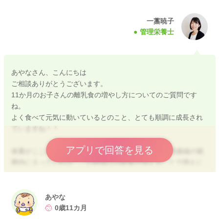
一藁暁子
管理栄養士
あやなさん、こんにちは
ご相談ありがとうございます。
11か月のお子さんの離乳食の増やし方についてのご質問です
ね。
よく食べて元気に動いているとのこと、とても順調に成長され
ていますね＾＾
アプリで回答を見る
体重がここ2〜3週間ほど横ばいとのことですが、成長曲線の範
囲内に入っていれば、この時期は活動量が増えることで増えに
くくなることも多く、あまり心配しすぎなくて大丈夫ですよ。
離乳食については、まだ食べたそうにしている様子があれば、
あやな
無理のない範囲で少し増やしてあげて問題ありません。
0歳11カ月
増やす際は、まずはごはんなどの主食（炭水化物）を中心に、