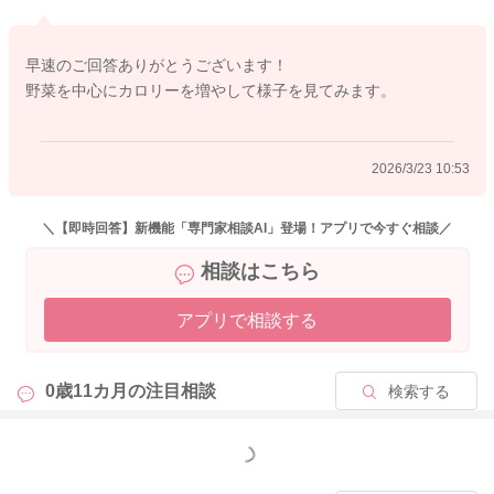
目安量の1.2倍程度まで追加してもOKです。
早速のご回答ありがとうございます！
たんぱく質は今の量が適切であれば大きく増やす必要はありま
野菜を中心にカロリーを増やして様子を見てみます。
せんが、きなこやヨーグルト、チーズなどを少しプラスする程
度であれば取り入れて大丈夫です。
2026/3/23 10:53
野菜はしっかり増やしてOKですが、果物は甘くて食べやすいた
め、食べ過ぎにならないようデザート程度を意識すると安心で
す。
＼【即時回答】新機能「専門家相談AI」登場！アプリで今すぐ相談／
相談はこちら
また、体重を少し増やしたい場合は、いも類や少量の油などを
取り入れて、食事のエネルギーを少し高める工夫もおすすめで
アプリで相談する
す。
現在は朝と寝る前に授乳もされているので、栄養面でもしっか
0歳11カ月の
注目相談
検索する
り補えていまるかと思います。
お子さんの体重増加や食べる様子などを見ながら、少しずつ調
もっと見る
整していかれてくださいね。