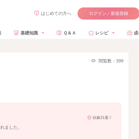
ログイン／新規登録
はじめての方へ
談
基礎知識
Ｑ＆Ａ
レシピ
成
閲覧数：399
妊娠31週
われました。