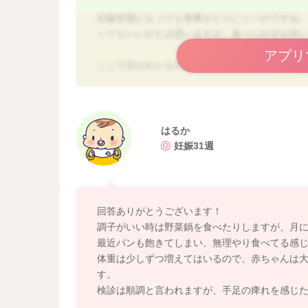
妊娠末期になっても食事がとりにくいのですね
くてもいいかとは思いますが、食べられずお辛
アプリ
ここで言われたものだけしか食べていないので
い事にはなります。たんぱく質、ビタミン類、
妊婦健診などで胎児の成長などはどうですか？
はるか
サプリメントをとるのもいいかと思いますが、
妊娠31週
ますので、いいですよとは言えませんし、全て
です。
臭いが嫌であれば、冷やした物にしたり、食べ
回答ありがとうございます！
でしょうか？
調子がいい時は野菜鍋を食べたりしますが、月に
最近パンも飽きてしまい、無理やり食べてる感
体重は少しずつ増えてはいるので、赤ちゃんは
す。
検診は順調と言われますが、手足の痺れを感じ