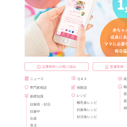
記事制作への取り組み
監修医師
ニュース
Ｑ＆Ａ
成
施
専門家相談
体験談
産
レシピ
基礎知識
産
離乳食レシピ
妊娠前・妊活
婦
妊娠食レシピ
妊娠中
妊活食レシピ
出産
育児