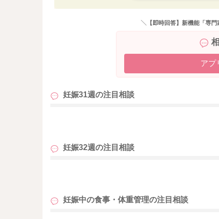
＼【即時回答】新機能「専門
アプ
妊娠31週の
注目相談
も
妊娠32週の
注目相談
も
妊娠中の食事・体重管理の
注目相談