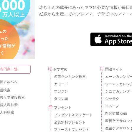
赤ちゃんの成長にあったママに必要な情報が毎日
妊娠から出産までのプレママ、子育て中のママ・
・専門家一覧
おすすめ
関連サイト
名前ランキング検索
ムーンカレンダ
長アルバム
アワード
ウーマンカレン
設検索
マガジン
シニアカレンダ
後ケア施設検索
タウン誌
シッテク
婦人科検索
ヨムーノ
プレゼント
人科検索
医師監修.com
プレゼント＆アンケート
産後ケアサロン 
全員無料プレゼント
産後ケアサロン 
ファーストプレゼント