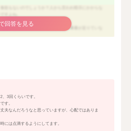
。食欲もないのでしょうか？人から言われ暗示にかからな
いですよね。
で回答を見る
あれば、心配ではあります。あらゆる栄養素が足りていな
ミネラル類、食物繊維が不足しているかもしれません。
また、はるかさんの体重増加などもどうでしょう？
どれでもいいかと言われると、世の中には色々な物があり
の不足している栄養素をサプリメントでとることは難しい
たら歯を磨くなど対策をしつつ食べるようにするのもどう
2、3回くらいです。
じです。
大丈夫なんだろうなと思っていますが、心配ではありま
た時には点滴するようにしてます。