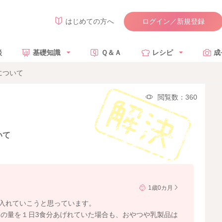
ログイン／新規登録
はじめての方へ
談
基礎知識
Ｑ＆Ａ
レシピ
成
について
閲覧数：360
いて
1歳0カ月
り入れていこうと思っています。
の量を１日3食分あげれていた場合も、おやつや乳製品は