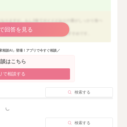
。
になりますが、もし3食でガイドどおりの量がしっかり食べ
ません。
で回答を見る
リズムを整える目的で取り入れるのがおすすめです。
食事のたんぱく質（魚や肉など）を減らす必要はありませ
家相談AI」登場！アプリで今すぐ相談／
エネルギーを補う「補助的な栄養源」として考えて大丈夫
相談はこちら
リで相談する
事はこれまで通りの量をあげて大丈夫です。
におさまっていれば、たんぱく質の摂りすぎを心配する必要は
検索する
エネルギーになるものを中心に考え、そこに乳製品をプラ
っと見る
ジで大丈夫ですよ。
検索する
うゆるやかな考え方で進めてみてくださいね。