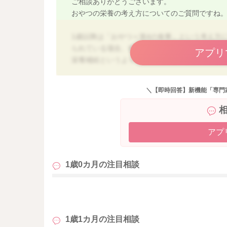
ご相談ありがとうございます。
おやつの栄養の考え方についてのご質問ですね
1歳以降は「おやつ＝第4の食事」という考え方
られている場合、補食は必ずしも必要ではあり
アプリ
栄養補給というよりも、エネルギー補給や生活
また、おやつの時間に牛乳を飲んだ場合でも、
＼【即時回答】新機能「専門
んよ。
牛乳は主菜の代わりというより、カルシウムや
です。
アプ
そのため、牛乳を1日200mlほど飲んでも、食
全体として牛乳の量が1日300〜400ml以内
1歳0カ月の
注目相談
ありません。
補食は、おにぎりやいも類、野菜や果物など、
も
スする日があってもOK、というくらいのイメー
1歳1カ月の
注目相談
「食事＋補食」で全体のバランスを見る、とい