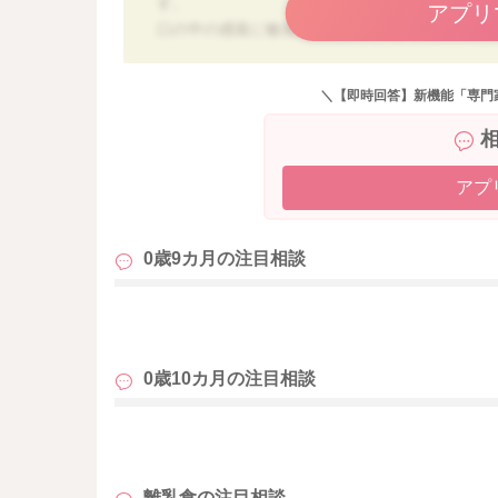
す。
アプリ
口の中の感覚に敏感だったり、少しでも粒があ
スになることはあります。
＼【即時回答】新機能「専門
水っぽいお粥なら飲み込めるけれど、少しでも
あるというより、「舌や歯茎で潰す・まとめる
に思います。
これは「少し頑張れば食べられる食形態」で繰
アプ
ただし、水分でもよくむせる、咳き込みが続く
ると安心です。
0歳9カ月の
注目相談
9〜10ヶ月頃は、自我が出てきたり、好き嫌い
もいます。
も
ただ、1回食のままというのはペースとしてゆっ
小児科で相談してみるのは良いタイミングかと
0歳10カ月の
注目相談
今は無理に食形態を進めず、食べられる状態で少
9か月以降は徐々に栄養摂取が乳汁栄養から離乳
も
いかれても大丈夫ですよ。
「食べさせる」より「慣れる」「楽しい時間に
離乳食の
注目相談