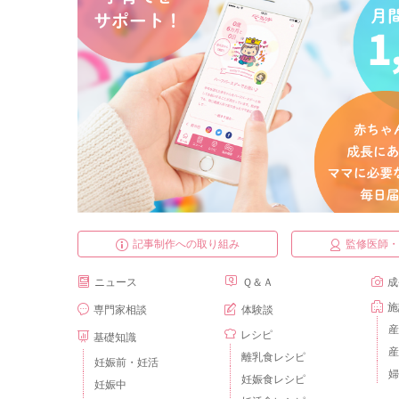
記事制作への取り組み
監修医師
ニュース
Ｑ＆Ａ
成
施
専門家相談
体験談
産
レシピ
基礎知識
産
離乳食レシピ
妊娠前・妊活
婦
妊娠食レシピ
妊娠中