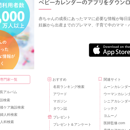
赤ちゃんの成長にあったママに必要な情報が毎日
妊娠から出産までのプレママ、子育て中のママ・
・専門家一覧
おすすめ
関連サイト
名前ランキング検索
ムーンカレンダ
長アルバム
アワード
ウーマンカレン
設検索
マガジン
シニアカレンダ
後ケア施設検索
タウン誌
シッテク
婦人科検索
ヨムーノ
プレゼント
人科検索
医師監修.com
プレゼント＆アンケート