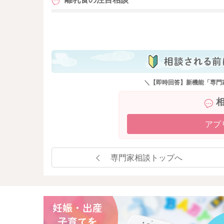
また、こちらのパンフレットの内容もぜひに読
も
食べないお子さんへの対応のヒントになるかと
★神奈川県小児保険協会 偏食外来パンフレット
https://kanagawa-syounihokenkyoukai.jp/pamphl
＼【即時回答】新機能「専門
またお困りの際にはご相談ください。
どうぞよろしくお願いいたします。
アプ
専門家相談トップへ