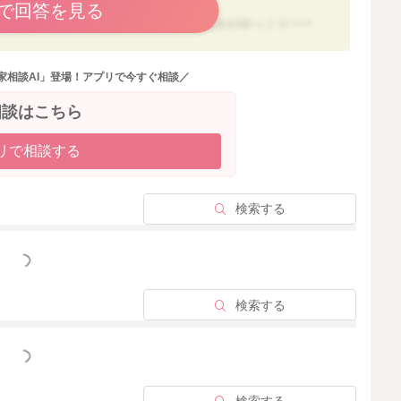
で回答を見る
るとむせやすいお子さんは、離乳食の進みがゆっくりペー
家相談AI」登場！アプリで今すぐ相談／
形があるとむせてしまうのであれば、嚥下に大きな問題が
」といった口の中での処理が未熟という可能性が高いよう
相談はこちら
り返し練習していくことで獲得していく機能になります。
リで相談する
、体重が増えていないなどがあれば、一度小児科で相談す
検索する
がはっきりしてきたりして、離乳食拒否が強くなるお子さん
っと見る
くりめではあるので、安心のためにも、一度かかりつけの
思います。
検索する
量ずつでもOKです。
食に切り替わっていく時期なので、2回食3回食と増やして
っと見る
する」ことを優先してあげてくださいね。