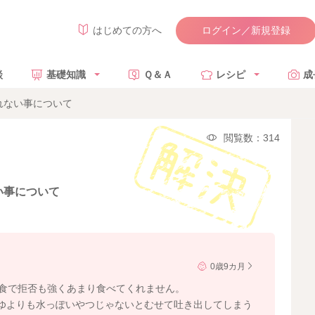
ログイン／新規登録
はじめての方へ
談
基礎知識
Ｑ＆Ａ
レシピ
成
れない事について
閲覧数：314
い事について
0歳9カ月
回食で拒否も強くあまり食べてくれません。
ゆよりも水っぽいやつじゃないとむせて吐き出してしまう