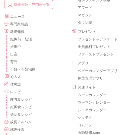
名前ランキング検索
監修医師・専門家一覧
アワード
マガジン
ニュース
タウン誌
専門家相談
基礎知識
プレゼント
妊娠前・妊活
プレゼント＆アンケート
妊娠中
全員無料プレゼント
出産
ファーストプレゼント
育児
アプリ
不妊・不妊治療
ベビーカレンダーアプリ
Ｑ＆Ａ
体重管理アプリ
体験談
関連サイト
レシピ
ムーンカレンダー
離乳食レシピ
ウーマンカレンダー
妊娠食レシピ
シニアカレンダー
妊活食レシピ
シッテク
成長アルバム
ヨムーノ
施設検索
医師監修.com