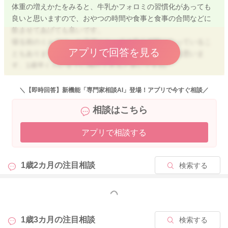
体重の増えかたをみると、牛乳かフォロミの習慣化があっても
良いと思いますので、おやつの時間や食事と食事の合間などに
飲ませてあげても良いです。
寝る前のミルクは、お子様にとっての安心材料になっているこ
アプリで回答を見る
ともありますので、焦ってやめさせなくても良いとは思いま
す。1歳半くらいまでに移行できると良いですね。
満腹感をしっかりと感じられない時期でもありますので、満足
するまで食べたいというのはあると思います。ただ、消化不良
＼【即時回答】新機能「専門家相談AI」登場！アプリで今すぐ相談／
をおこしても大変なので、大人が食べる量を管理してあげてく
相談はこちら
ださいね。
よろしくお願いいたします。
アプリで相談する
1歳2カ月の
注目相談
検索する
2026/2/6 9:24
もっと見る
1歳3カ月の
注目相談
検索する