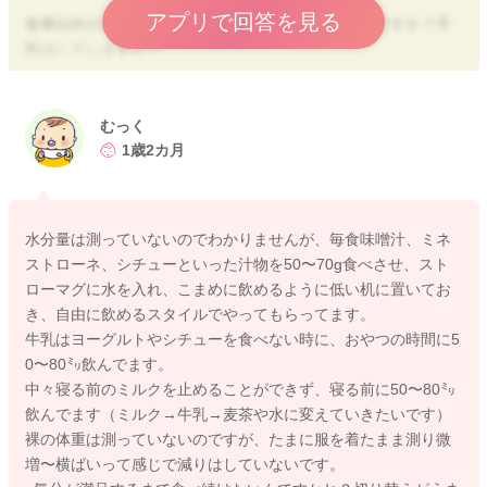
アプリで回答を見る
食事以外の水分やミルク、牛乳の摂取などはいかがですか？卒
乳はしていますか？
もし卒乳をしていて、補食や牛乳がない場合は、全体的なエネ
ルギーが不足していることもあります。
むっく
また、そうでない場合は、満腹感を感じられにくい月齢であ
1歳2カ月
り、気分が満足するまで食べ続けたいというお子さまもいま
す。
水分量は測っていないのでわかりませんが、毎食味噌汁、ミネ
体重の推移はいかがでしょうか？ 現状のような対応であって
ストローネ、シチューといった汁物を50〜70g食べさせ、スト
も、体重が成長曲線のカーブに沿ってのびていれば問題ない量
ローマグに水を入れ、こまめに飲めるように低い机に置いてお
といえます。
き、自由に飲めるスタイルでやってもらってます。
牛乳はヨーグルトやシチューを食べない時に、おやつの時間に5
食に興味があったとしても、口腔発達が幼児期ほどに発達して
0〜80㍉飲んでます。
いるわけではないので、肉の塊などの誤嚥の可能性のあるもの
中々寝る前のミルクを止めることができず、寝る前に50〜80㍉
を与えるのは心配になります。 肉の塊は奥の歯が生えそろっ
飲んでます（ミルク→牛乳→麦茶や水に変えていきたいです）
て、すりつぶせるようにならないと咀嚼しずらく、口腔発達に
裸の体重は測っていないのですが、たまに服を着たまま測り微
合っていないものを与える事で丸飲みの癖がつくこともありま
増〜横ばいって感じで減りはしていないです。
す。