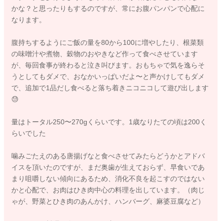
かな？と思ったりもするのですが、常にお腹パンパンで心配に
なります。
腹持ちするようにご飯の量を80から100に増やしたり、根菜類
の味噌汁や煮物、穀物のおやきなど作って食べさせています
が、毎回食事が終わると泣き叫びます。おもちゃで気を逸らそ
うとしてもダメで、おなかいっぱいだよ〜と声かけしてもダメ
で、追加で1品だし食べると落ち着きニコニコして遊び出します
😓
量はトータル250〜270gくらいです。1歳なりたての頃は200く
らいでした
噛みごたえのある唐揚げなと食べさせてみたらどうかとアドバ
イスを頂いたのですが、まだ奥歯が生えておらず、早食いであ
まり咀嚼しない傾向にあるため、消化不良を起こすのではない
かと心配で、お肉はひき肉中心の料理を出しています。（肉じ
ゃが、野菜とひき肉のあんかけ、ハンバーグ、麻婆豆腐など）