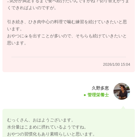
‥気分が満足するまで食べ続けたいんですかね？切り替えがうま
現状においてはひき肉料理中心で良いと思いますし、噛む練習
くできればよいのですが。
をするならば、ハンバーグや肉団子などのひき肉料理で噛む練
習をしてあげるのも良いと思いますよ。
引き続き、ひき肉中心の料理で噛む練習を続けていきたいと思
また、野菜などは大きめに茹でてかじり取って食べる練習をす
います。
るのも良いですし、おにぎりや食パンなどは、大きいまま与え
おやつに🍙を出すことが多いので、そちらも続けていきたいと
て、前歯でかじり取って食べるようにすると、食べるスイッチ
思います。
が押されて、よく噛んでゆっくり食べられるようになることも
あります。
2026/1/30 15:04
良かったら試してみてくださいね。
久野多恵
2026/1/30 11:03
管理栄養士
むっくさん、おはようございます。
水分量はこまめに摂れているようですね。
おやつの習慣化もあり素晴らしいと思います。