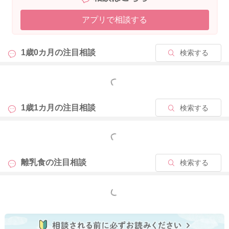
生野菜については、今のように加熱して与えているのはとても
アプリで相談する
良いと思います。
目安としては1歳〜1歳半頃までは基本は加熱がおすすめです
が、体調の良い日に、ミニトマトを皮と種を除いて細かく刻
1歳0カ月の
注目相談
検索する
み、少量からであれば生で試しても大丈夫ですよ。
食べむらが出てくるのは1歳前後ではとてもよくあることです。
もっと見る
嫌がって払いのけるときは無理に食べさせず、「今日はここま
で」で切り上げて大丈夫です。
1歳1カ月の
注目相談
検索する
食事量が少なくて心配な日は、育児用ミルクやフォローアップ
ミルクを少量足してあげても問題ありません。毎回でなくて大
もっと見る
丈夫ですよ。
離乳食の
注目相談
検索する
すこしでもご参考になりましたら幸いです。
どうぞよろしくお願いいたします。
もっと見る
2026/1/23 12:19