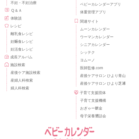
不妊・不妊治療
ベビーカレンダーアプリ
Ｑ＆Ａ
体重管理アプリ
体験談
関連サイト
レシピ
ムーンカレンダー
離乳食レシピ
ウーマンカレンダー
妊娠食レシピ
シニアカレンダー
妊活食レシピ
シッテク
成長アルバム
ヨムーノ
施設検索
医師監修.com
産後ケア施設検索
産後ケアサロン ひより青山
産婦人科検索
産後ケアサロン ひより芝浦
婦人科検索
子育て支援団体
子育て支援機構
おぎゃー献金
母子栄養懇話会