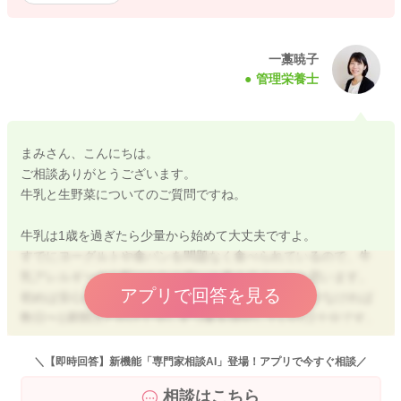
一藁暁子
管理栄養士
まみさん、こんにちは。
ご相談ありがとうございます。
牛乳と生野菜についてのご質問ですね。
牛乳は1歳を過ぎたら少量から始めて大丈夫ですよ。
すでにヨーグルトや食パンを問題なく食べられているので、牛
乳アレルギーの心配はかなり低いと考えてよいかと思います。
アプリで回答を見る
初めは安心のために大さじ1〜2ほどから始め、問題がなければ
数日〜1週間ほどかけて少しずつ量を増やしていけば十分です。
牛乳をあげるタイミングは、補食の時間や食事と一緒、食後に
＼【即時回答】新機能「専門家相談AI」登場！アプリで今すぐ相談／
少量などでOKです。毎食必ず飲ませる必要はありません。
相談はこちら