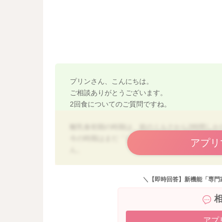
プリンさん、こんにちは。
ご相談ありがとうございます。
2回食についてのご質問ですね。
離乳食初期の時期は、前のミルクから2時間しか
今の時期はまだ「しっかり食べる」よりも「食
アプリ
ん。
食後のミルクも無理に量を飲ませず、飲める分
＼【即時回答】新機能「専門
また、離乳食の後にお風呂に入っても問題あり
「離乳食⇒お風呂⇒ミルク」でも「離乳食⇒ミ
今は1回の授乳量が少なく、回数で補っていると
アプ