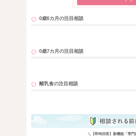
間隔が変わってくることも多いので、お子さん
さいね。
0歳6カ月の
注目相談
またお困りの際にはご相談ください。
どうぞよろしくお願いいたします。
も
0歳7カ月の
注目相談
も
離乳食の
注目相談
も
＼【即時回答】新機能「専門