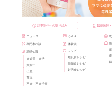
記事制作への取り組み
監修医師
ニュース
Ｑ＆Ａ
成
施
専門家相談
体験談
産
レシピ
基礎知識
産
離乳食レシピ
妊娠前・妊活
婦
妊娠食レシピ
妊娠中
妊活食レシピ
出産
育児
不妊・不妊治療