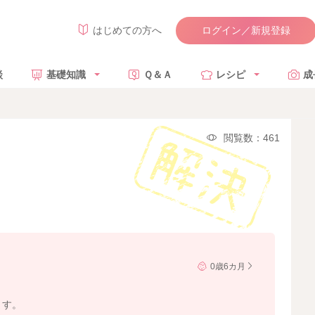
ログイン／新規登録
はじめての方へ
談
基礎知識
Ｑ＆Ａ
レシピ
成
閲覧数：461
0歳6カ月
ます。