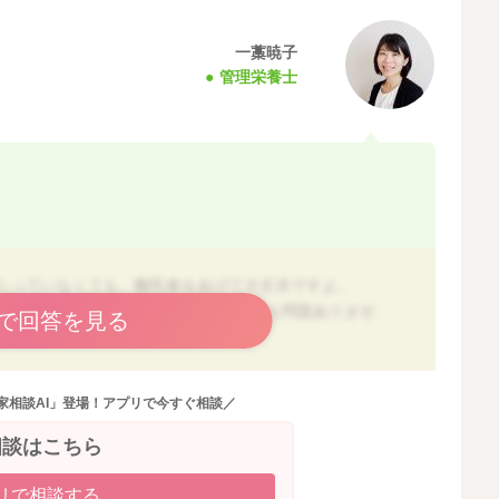
一藁暁子
管理栄養士
たっていなくても、離乳食をあげて大丈夫ですよ。
べる練習」の時期なので、空腹でなくても問題ありませ
で回答を見る
だけで十分です。
家相談AI」登場！アプリで今すぐ相談／
ません。
ルク⇒お風呂」でもＯＫです。
相談はこちら
のことですが、2回食に慣れてくると自然とミルクの量や
リで相談する