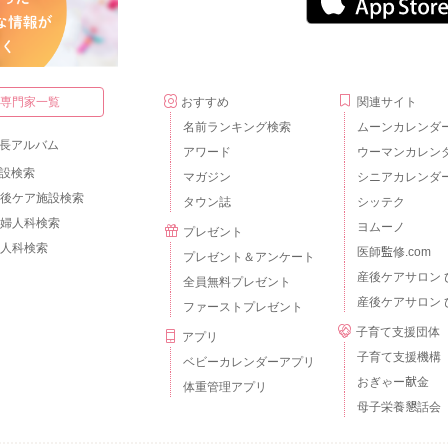
・専門家一覧
おすすめ
関連サイト
名前ランキング検索
ムーンカレンダ
長アルバム
アワード
ウーマンカレン
設検索
マガジン
シニアカレンダ
後ケア施設検索
タウン誌
シッテク
婦人科検索
ヨムーノ
プレゼント
人科検索
医師監修.com
プレゼント＆アンケート
産後ケアサロン 
全員無料プレゼント
産後ケアサロン 
ファーストプレゼント
子育て支援団体
アプリ
子育て支援機構
ベビーカレンダーアプリ
おぎゃー献金
体重管理アプリ
母子栄養懇話会