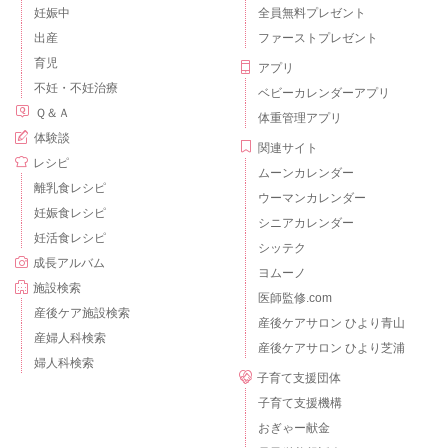
妊娠中
全員無料プレゼント
出産
ファーストプレゼント
育児
アプリ
不妊・不妊治療
ベビーカレンダーアプリ
Ｑ＆Ａ
体重管理アプリ
体験談
関連サイト
レシピ
ムーンカレンダー
離乳食レシピ
ウーマンカレンダー
妊娠食レシピ
シニアカレンダー
妊活食レシピ
シッテク
成長アルバム
ヨムーノ
施設検索
医師監修.com
産後ケア施設検索
産後ケアサロン ひより青山
産婦人科検索
産後ケアサロン ひより芝浦
婦人科検索
子育て支援団体
子育て支援機構
おぎゃー献金