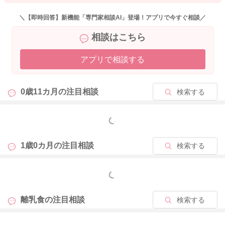
毎回完食しなくても大丈夫です。
栄養バランスは1日単位ではなく、1週間くらいで見て「だいた
＼【即時回答】新機能「専門家相談AI」登場！アプリで今すぐ相談／
い食べられている」なら十分◎ですよ。
相談はこちら
鉄分についても、
アプリで相談する
・ミルクをしっかり飲めている
・鉄分入りのきな粉やレバー粉末を取り入れている
などできており、十分対策できています。
0歳11カ月の
注目相談
検索する
途中で残してしまう日があっても、「食べられた日がある」こ
もっと見る
と自体が大切なので、毎日完璧を目指さなくて大丈夫ですよ。
またお困りの際にはご相談ください。
1歳0カ月の
注目相談
検索する
どうぞよろしくお願いいたします。
もっと見る
2026/1/14 14:29
離乳食の
注目相談
検索する