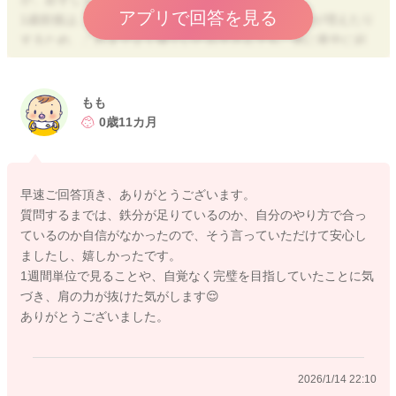
アプリで回答を見る
1歳前後は、脳の発達が一気に進んだり、日中の刺激が増えたり
するため、これまでよく寝ていたお子さんでも、急に夜中に起
きるようになることはとてもよくあります。
鉄分不足が原因になることもありますが、今のお食事状況から
見ると明らかに鉄分が足りていないとは考えにくいです。
もも
0歳11カ月
ミルクについては、フォローアップミルクは鉄分がやや多めに
作られていますが、育児用ミルクにも成長に必要な鉄分はしっ
かり含まれていますのでご安心ください。
早速ご回答頂き、ありがとうございます。
今の月齢であれば、育児用ミルクでも栄養的に問題ありません
質問するまでは、鉄分が足りているのか、自分のやり方で合っ
よ。
ているのか自信がなかったので、そう言っていただけて安心し
ましたし、嬉しかったです。
「余っている育児用ミルクを使い切ってから、必要そうならフ
1週間単位で見ることや、自覚なく完璧を目指していたことに気
ォローアップに切り替える」くらいの感じで良いかと思いま
づき、肩の力が抜けた気がします😌
す。
ありがとうございました。
離乳食の内容も、とてもバランスが取れていて良いと思いま
す。
2026/1/14 22:10
量を増やすと残してしまうなら、今の量で問題ありませんし、