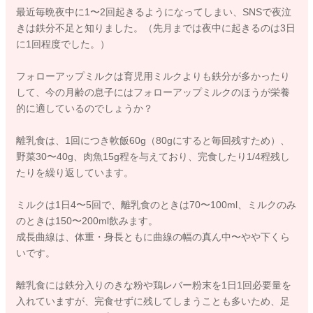
最近毎晩夜中に1〜2回起きるようになってしまい、SNSで夜泣
きは鉄分不足と知りました。（先月までは夜中に起きるのは3日
に1回程度でした。）
フォローアップミルクは育児用ミルクよりも鉄分が多かったり
して、今の月齢の息子にはフォローアップミルクのほうが栄養
的に適しているのでしょうか？
離乳食は、1回につき軟飯60g（80gにすると毎回残すため）、
野菜30〜40g、肉魚15g程を与えており、完食したり1/4程残し
たりを繰り返しています。
ミルクは1日4〜5回で、離乳食のときは70〜100ml、ミルクのみ
のときは150〜200ml飲みます。
成長曲線は、体重・身長ともに曲線の幅の真ん中〜やや下くら
いです。
離乳食には鉄分入りのきな粉や鶏レバー粉末を1日1回必要量を
入れていますが、完食せずに残してしまうことも多いため、足