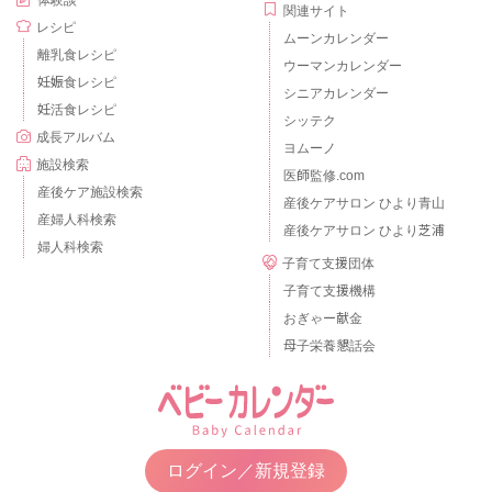
体験談
関連サイト
レシピ
ムーンカレンダー
離乳食レシピ
ウーマンカレンダー
妊娠食レシピ
シニアカレンダー
妊活食レシピ
シッテク
成長アルバム
ヨムーノ
施設検索
医師監修.com
産後ケア施設検索
産後ケアサロン ひより青山
産婦人科検索
産後ケアサロン ひより芝浦
婦人科検索
子育て支援団体
子育て支援機構
おぎゃー献金
母子栄養懇話会
ログイン／新規登録