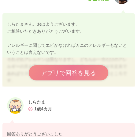
しらたまさん、おはようございます。
ご相談いただきありがとうございます。
アレルギーに関してエビがなければカニのアレルギーもないと
いうことは言えないです。
それぞれアレルゲンは異なりますし、どちらか一方だけのアレ
ルギーの方も多くいらっしゃいますので、どちらかが大丈夫で
アプリで回答を見る
あればリスクが減るということは断言できないというところで
す。
カニかえびのアレルギーがあった場合、体質的に甲殻類に対す
るアレルゲンに反応してしまうこともありますので、どちらか
しらたま
がアレルギーの場合は、その一方も慎重に進めた方が良いとい
1歳4カ月
うことは言えると思います。
ナッツ系も同じで、ナッツによってアレルゲンが異なります。
回答ありがとうございました
初めてのものは少量から少しずつを基本として進めていけると