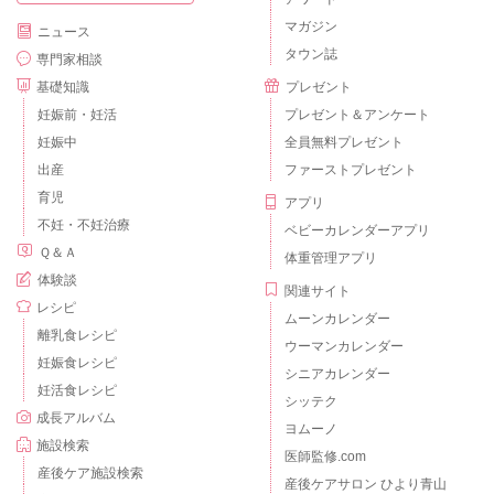
マガジン
ニュース
タウン誌
専門家相談
基礎知識
プレゼント
妊娠前・妊活
プレゼント＆アンケート
妊娠中
全員無料プレゼント
出産
ファーストプレゼント
育児
アプリ
不妊・不妊治療
ベビーカレンダーアプリ
Ｑ＆Ａ
体重管理アプリ
体験談
関連サイト
レシピ
ムーンカレンダー
離乳食レシピ
ウーマンカレンダー
妊娠食レシピ
シニアカレンダー
妊活食レシピ
シッテク
成長アルバム
ヨムーノ
施設検索
医師監修.com
産後ケア施設検索
産後ケアサロン ひより青山