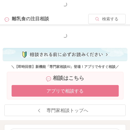
もっと見る
ていきましょう。
離乳食の
注目相談
検索する
ポイントは、
・午前中に
・病院が空いている日に食べさせる
もっと見る
・新しい食材は卵のみにする
・皮膚が荒れやすいお子さんは、食前に口周りにワセリンを塗
る
・食後すぐ拭く（こすらない）
＼【即時回答】新機能「専門家相談AI」登場！アプリで今すぐ相談／
土日でも「休日診療」や「救急外来」などしている病院がある
相談はこちら
とおもうので、調べておくと安心ですよ。
アプリで相談する
またお困りの際にはご相談ください。
どうぞよろしくお願いいたします。
専門家相談トップへ