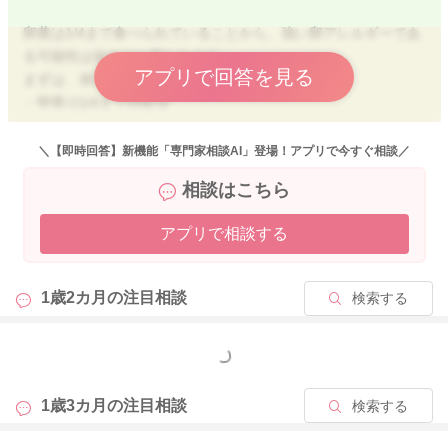
卵黄は1/4まで食べられていることから、強い卵アレルギーであ
る可能性は低めだと思われます。
アプリで回答を見る
まずは、保育園に
・卵黄は1/4まで摂取済
・卵白は未摂取
・卵や卵加工品は完全除去希望（まだアレルギーチェックが済
＼【即時回答】新機能「専門家相談AI」登場！アプリで今すぐ相談／
んでいないため）
相談はこちら
ということを伝えましょう。
アプリで相談する
ご家庭でのアレルギーチェックの進め方については
①卵黄を食べ慣れる
数日にわけて、卵黄1/4⇒1/3⇒1/2⇒1個と進めていきましょ
1歳2カ月の
注目相談
検索する
う。
体調や肌が落ち着いている日だけ進めればOKです。
もっと見る
②卵白は「極少量」から
固ゆでの卵白を耳かき1杯から、問題なければ耳かき2杯→3杯と
1歳3カ月の
注目相談
検索する
増やしていきます。
小さじ1杯クリアできたら小さじ2杯→3杯と小さじ単位で増やし