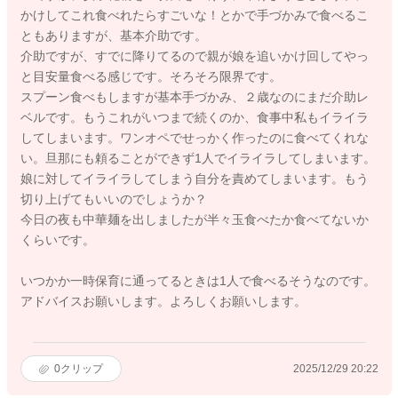
かけしてこれ食べれたらすごいな！とかで手づかみで食べるこ
ともありますが、基本介助です。
介助ですが、すでに降りてるので親が娘を追いかけ回してやっ
と目安量食べる感じです。そろそろ限界です。
スプーン食べもしますが基本手づかみ、２歳なのにまだ介助レ
ベルです。もうこれがいつまで続くのか、食事中私もイライラ
してしまいます。ワンオペでせっかく作ったのに食べてくれな
い。旦那にも頼ることができず1人でイライラしてしまいます。
娘に対してイライラしてしまう自分を責めてしまいます。もう
切り上げてもいいのでしょうか？
今日の夜も中華麺を出しましたが半々玉食べたか食べてないか
くらいです。
いつかか一時保育に通ってるときは1人で食べるそうなのです。
アドバイスお願いします。よろしくお願いします。
0
クリップ
2025/12/29 20:22