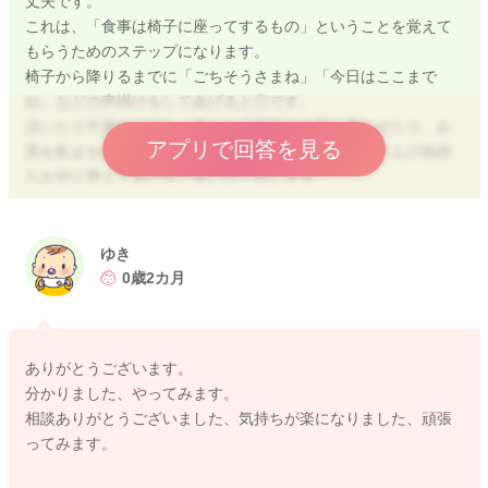
丈夫です。
るもの」という経験を積む方が、長い目で見て大切です。
これは、「食事は椅子に座ってするもの」ということを覚えて
もらうためのステップになります。
2歳でも『手づかみ中心・介助あり』はよくあります。
椅子から降りるまでに「ごちそうさまね」「今日はここまで
外で一人で食べられているなら、発達としては問題ありませ
ね」などの声掛けをしてあげると◎です。
ん。
泣いたり不満そうでも、抱っこで気持ちを落ち着かせたり、お
アプリで回答を見る
茶を飲ませたり、遊びにシフトするなどして、お子さんの気持
ワンオペで、作って、食べさせて、追いかけて…となると、イ
ちを切り替えてあげると良いかと思います。
ライラしてしまうのは当然です。それは頑張りすぎているサイ
どうぞよろしくお願いいたします。
ンです。
今は少し肩の力を抜いて、「今日はここまで」で終わらせて大
ゆき
丈夫です。
0歳2カ月
お子さんはきちんと育っていますし、お母さんも十分すぎるほ
2025/12/31 15:41
ど頑張っていますので、無理せずできる範囲ですすめてみてく
ださいね。
ありがとうございます。
またお困りの際にはご相談ください。
分かりました、やってみます。
どうぞよろしくお願いいたします。
相談ありがとうございました、気持ちが楽になりました、頑張
ってみます。