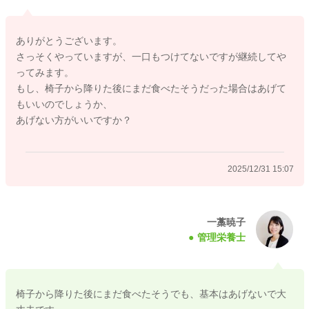
かと思います。
ありがとうございます。
野菜とたんぱく質を食べられているなら、十分頑張れています
さっそくやっていますが、一口もつけてないですが継続してや
よ。
ってみます。
炭水化物を食べないのは、よくある自己主張のひとつだと考え
もし、椅子から降りた後にまだ食べたそうだった場合はあげて
られます。
もいいのでしょうか、
中華麺を半玉前後食べられたなら、それで十分な量です。
あげない方がいいですか？
「目安量を毎回食べさせなければ」と思わなくて大丈夫です
よ。
2025/12/31 15:07
また、追いかけてまで食べさせる必要はありません。
おすすめは
・食事時間は20〜30分と決める
・立ち上がったら「ごちそうさま」で切り上げる
一藁暁子
管理栄養士
・座っている間だけが「ごはんの時間」とする
・炭水化物は「食べなくても出す」（触れる・見るだけでも◎
です）
椅子から降りた後にまだ食べたそうでも、基本はあげないで大
最初は食べる量が減ることもありますが、「食事は座って食べ