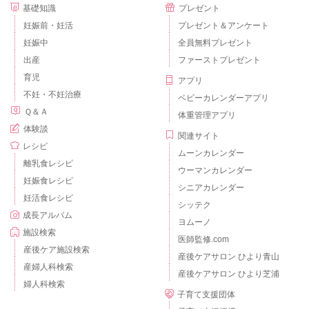
基礎知識
プレゼント
妊娠前・妊活
プレゼント＆アンケート
妊娠中
全員無料プレゼント
出産
ファーストプレゼント
育児
アプリ
不妊・不妊治療
ベビーカレンダーアプリ
Ｑ＆Ａ
体重管理アプリ
体験談
関連サイト
レシピ
ムーンカレンダー
離乳食レシピ
ウーマンカレンダー
妊娠食レシピ
シニアカレンダー
妊活食レシピ
シッテク
成長アルバム
ヨムーノ
施設検索
医師監修.com
産後ケア施設検索
産後ケアサロン ひより青山
産婦人科検索
産後ケアサロン ひより芝浦
婦人科検索
子育て支援団体