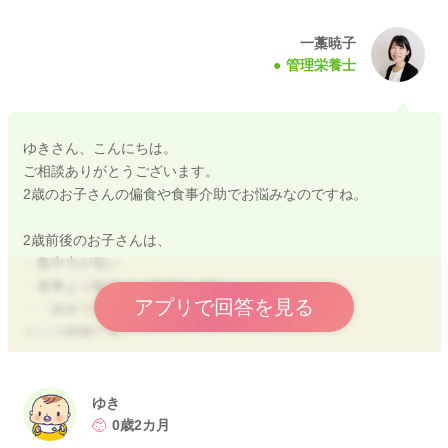
一藁暁子
管理栄養士
ゆきさん、こんにちは。
ご相談ありがとうございます。
2歳のお子さんの偏食や食事介助でお悩みなのですね。
2歳前後のお子さんは、
・集中力が短い
・食事より動きたい気持ちが強い
アプリで回答を見る
・「自分で決めたい」という自我がぐっと強くなる
という時期です。
毎食立ち上がったり、途中で食べなくなるのは珍しいことでは
ありません。
ゆき
また、一時保育では一人で食べられているとのことなので、
0歳2カ月
「できない」のではなく、家では甘えているだけと考えて良い