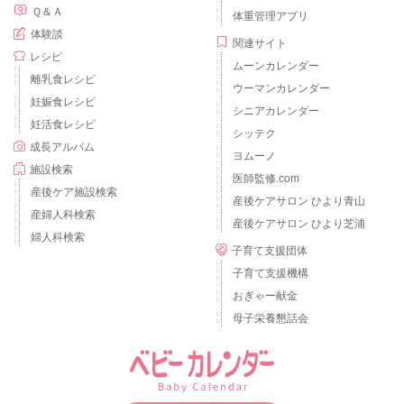
Ｑ＆Ａ
体重管理アプリ
体験談
関連サイト
レシピ
ムーンカレンダー
離乳食レシピ
ウーマンカレンダー
妊娠食レシピ
シニアカレンダー
妊活食レシピ
シッテク
成長アルバム
ヨムーノ
施設検索
医師監修.com
産後ケア施設検索
産後ケアサロン ひより青山
産婦人科検索
産後ケアサロン ひより芝浦
婦人科検索
子育て支援団体
子育て支援機構
おぎゃー献金
母子栄養懇話会