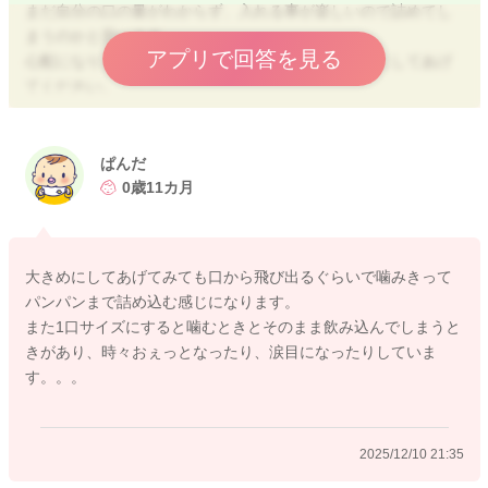
まだ自分の口の量がわからず、入れる事が楽しいので詰めてし
まうのかと思います。
アプリで回答を見る
心配になりますが、詰まらせないように見守るようにしてあげ
てください。
もちろん入れすぎを言ってあげるのはいいですが、自分で口の
量を学んでいるところなのでさせてあげるのもいいかと思いま
す。
ぱんだ
0歳11カ月
1口大にするよりも、前歯でかじりとる練習もしたいので、大き
めにして口に入らないようにするのもいいかと思いますよ。
大きめにしてあげてみても口から飛び出るぐらいで噛みきって
パンパンまで詰め込む感じになります。
また1口サイズにすると噛むときとそのまま飲み込んでしまうと
2025/12/10 19:57
きがあり、時々おぇっとなったり、涙目になったりしていま
す。。。
2025/12/10 21:35