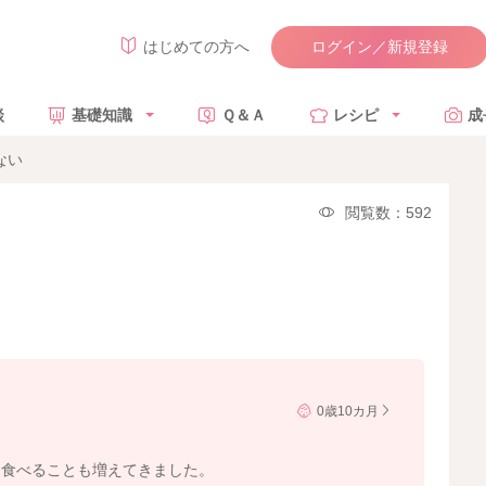
ログイン／新規登録
はじめての方へ
談
基礎知識
Ｑ＆Ａ
レシピ
成
ない
閲覧数：592
0歳10カ月
つ食べることも増えてきました。