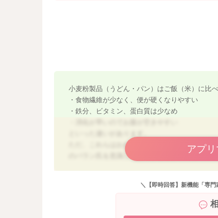
・食べなくてもＯＫ
・触らせるだけでも「食経験」につながります
苦手食材を食べるようになるには、
見る→触る→観察する→口に近づける→舐める
といった段階を踏むことがとても大切です。
お米はべちょっとしている、粒粒して異物感が
小麦粉製品（うどん・パン）はご飯（米）に比
など、 感覚過敏のお子さんにはストレスになり
・食物繊維が少なく、便が硬くなりやすい
・鉄分、ビタミン、蛋白質は少なめ
・おじや
・消化が早いのでお腹が空きやすい
・ミルクリゾット
といった違いがあります。
・炊き込みご飯（べたつきが少し減ります。）
ただ、これらはおかずにタンパク質や野菜を多く
アプリ
・刻みのりやきな粉をまぶしたおにぎり
のバラン氏を意識して食べさせるようにしてみ
など食感を変えることで克服できることが多い
どうぞよろしくお願いいたします。
＼【即時回答】新機能「専門
1歳を過ぎれば徐々に食欲の幅が広がっていきま
るとぐっと受け入れが進むお子さんが多いので