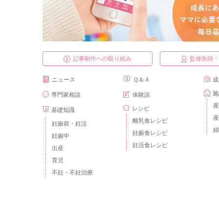
記事制作への取り組み
監修医師
ニュース
Ｑ＆Ａ
成
施
専門家相談
体験談
産
レシピ
基礎知識
産
離乳食レシピ
妊娠前・妊活
婦
妊娠食レシピ
妊娠中
妊活食レシピ
出産
育児
不妊・不妊治療