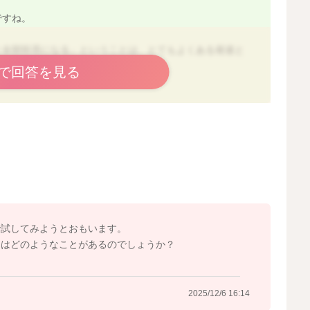
ですね。
と全部拒否になる」ということは、とてもよくある発達と
で回答を見る
なら大丈夫ですよ。
ので、偏りがでるのはごく自然なことです。
しい経験にすること』
Ｋです。
嫌になるので、避けて大丈夫。食べられる時期は必ずきま
で試してみようとおもいます。
トはどのようなことがあるのでしょうか？
食を軸にして、
2025/12/6 16:14