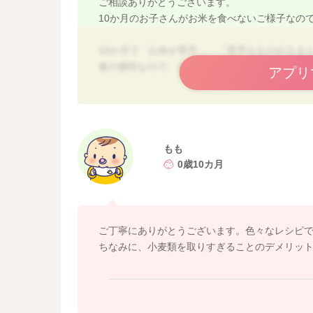
ご相談ありがとうございます。
10か月のお子さんがお米を食べないご様子なの
10か月で「お米が苦手」、「苦手なものが入る
食の個性なので、まずは安心してくださいね。
アプリ
結論からお伝えすると、小麦ばかりでも短期間
10か月はまだ様々な食経験を積んでいる時期な
また、赤ちゃんの食育で大切なことは
もも
嫌いなものを食べさせることより、『食事を楽
0歳10カ月
です。
栄養は「好きなもの中心＋少しずつ挑戦」でＯ
嫌いなものを無理に食べさせると、食事自体が
すよ。
ご丁寧にありがとうございます。色々なレシピ
ちなみに、小麦類を取りすぎることのデメリッ
進め方のコツとしては、
まずはお子さんが安心できるうどんやパンの主
苦手なものは『雰囲気づくり』レベルで
・お米はお皿に一口だけちょんと置く