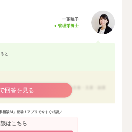
。
一藁暁子
管理栄養士
→食べる
ある、口にくっつく
べると
やすい食材です。
用意すればカバーできますので、1食の主食・主菜・副菜
で回答を見る
てくださいね。
のでお試しくださいね。
家相談AI」登場！アプリで今すぐ相談／
すし、幼児期は好みの揺らぎが多い時期です。3歳頃にな
、焦らずお子さんのペースで進めてみてくださいね。
相談はこちら