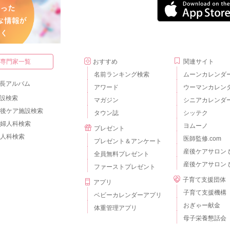
・専門家一覧
おすすめ
関連サイト
名前ランキング検索
ムーンカレンダ
長アルバム
アワード
ウーマンカレン
設検索
マガジン
シニアカレンダ
後ケア施設検索
タウン誌
シッテク
婦人科検索
ヨムーノ
プレゼント
人科検索
医師監修.com
プレゼント＆アンケート
産後ケアサロン 
全員無料プレゼント
産後ケアサロン 
ファーストプレゼント
子育て支援団体
アプリ
子育て支援機構
ベビーカレンダーアプリ
おぎゃー献金
体重管理アプリ
母子栄養懇話会