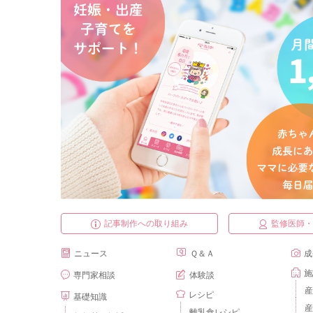
記事制作への取り組み
監修医師
ニュース
Ｑ＆Ａ
成
施
専門家相談
体験談
産
レシピ
基礎知識
産
離乳食レシピ