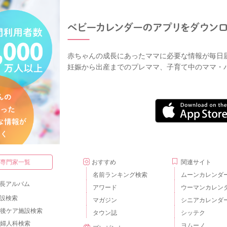
赤ちゃんの成長にあったママに必要な情報が毎日
妊娠から出産までのプレママ、子育て中のママ・
・専門家一覧
おすすめ
関連サイト
名前ランキング検索
ムーンカレンダ
長アルバム
アワード
ウーマンカレン
設検索
マガジン
シニアカレンダ
後ケア施設検索
タウン誌
シッテク
婦人科検索
ヨムーノ