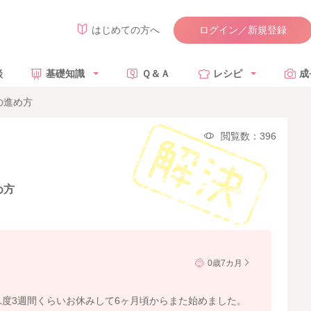
ログイン／新規登録
はじめての方へ
談
基礎知識
Ｑ＆Ａ
レシピ
成
の進め方
閲覧数：396
め方
0歳7カ月
1度3週間くらいお休みして6ヶ月頃からまた始めました。