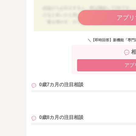
結論からお伝えすると、卵は開始してOKです。
けると良いかと思います。
アプリ
「量を増やす」のではなく 卵の味や形に触れる
7カ月で離乳食が進まないのは、身体の準備や食
＼【即時回答】新機能「専門
ただ、卵はアレルギー予防の観点から7〜8ヶ月
っていますので、まずはお粥に耳かきほんの少
卵黄の量は食べることが安定してきたら、少し
アプ
なくても大丈夫です。
1～2口で終わりでも十分経験になっていますよ
0歳7カ月の
注目相談
またお困りの際にはご相談ください。
どうぞよろしくお願いいたします。
も
0歳8カ月の
注目相談
も