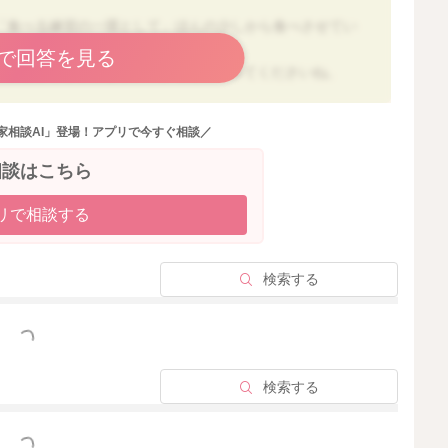
「食べる練習の一環として」ほんの少しから食べさせてい
で回答を見る
経験をゆっくり積むイメージで進めてみてくださいね。
への興味の個人差などから珍しくありません。
家相談AI」登場！アプリで今すぐ相談／
頃から卵黄を少量ずつ食べさせることを推奨する流れにな
量くらいを混ぜて食べさせていけると安心です。
相談はこちら
ずつ増やしていきましょう。もし食べなければ無理強いし
リで相談する
。
検索する
っと見る
検索する
っと見る