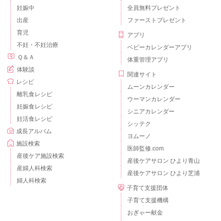
妊娠中
全員無料プレゼント
出産
ファーストプレゼント
育児
アプリ
不妊・不妊治療
ベビーカレンダーアプリ
Ｑ＆Ａ
体重管理アプリ
体験談
関連サイト
レシピ
ムーンカレンダー
離乳食レシピ
ウーマンカレンダー
妊娠食レシピ
シニアカレンダー
妊活食レシピ
シッテク
成長アルバム
ヨムーノ
施設検索
医師監修.com
産後ケア施設検索
産後ケアサロン ひより青山
産婦人科検索
産後ケアサロン ひより芝浦
婦人科検索
子育て支援団体
子育て支援機構
おぎゃー献金