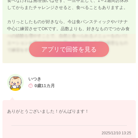
食べなければ無理強いはせず、一旦中止して、1～2週間お休み
してからまたチャレンジさせると、食べることもありますよ。
カリっとしたものが好きなら、今は食パンスティックやバナナ
中心に練習させてOKです。品数よりも、好きなものでつかみ食
べの経験を増やすことで、自然と食べられるメニューをのバリ
エーションも増えていくかと思いますので、まずは得意なもの
アプリで回答を見る
で練習をすすめてみてくださいね。
小さなおにぎりもおすすめですし、カリっとしたものがすきな
らご飯のおやきや表面を軽く焼いた焼きおにぎりなどもおすす
めです。
いつき
どうぞよろしくお願いいたします。
0歳11カ月
ありがとうございました！がんばります！
2025/12/7 11:50
2025/12/10 13:25