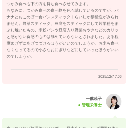
つかみ食べも下の方を持ち食べさせてみます。
「ちょっとずつね～」「がぶっとしてごらん」など言葉でブレ
ちなみに、つかみ食べの食べ物を色々試しているのですが、バ
ーキをかけるのも効果があります。すぐにできなくても声掛け
ナナとおこめぼー食パンスティックくらいしか積極性がみられ
を繰り返すことで行動に結びついてきますよ。
ません。野菜スティック、豆腐をスティックにして片栗粉をま
ぶし焼いたもの、米粉パンや豆腐入り野菜おやきなどのカリッ
今のお子さんは「飲み込む」と「口の中で位置調整する」がで
と感がない食感のものは舐めていらないとされました。ある程
き始めた段階です。丸呑みは悪い癖ではなく、学びの途中の段
度めげずにあげつづけるほうがいいのでしょうか。お米も食べ
階といえますよ。
なくなってるので小さなおにぎりなどにしていったほうがいい
「噛む経験」がしやすい環境を作ることで、自分で噛んで食べ
のでしょうか。
るスキルはこれから自然と伸びてきますので、お子さんのペー
スで練習を進めてみてくださいね。
2025/12/7 7:06
すこしでもご参考になりましたら幸いです。
どうぞよろしくお願いいたします。
一藁暁子
管理栄養士
2025/12/5 9:47