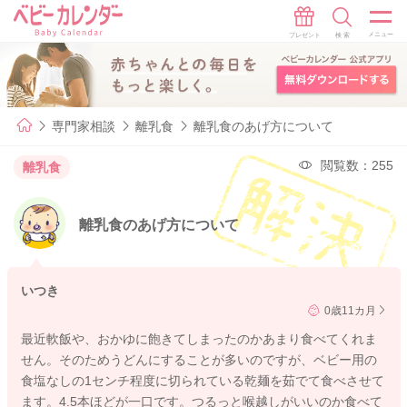
専門家相談
離乳食
離乳食のあげ方について
閲覧数：255
離乳食
離乳食のあげ方について
いつき
0歳11カ月
最近軟飯や、おかゆに飽きてしまったのかあまり食べてくれま
せん。そのためうどんにすることが多いのですが、ベビー用の
食塩なしの1センチ程度に切られている乾麺を茹でて食べさせて
ます。4.5本ほどが一口です。つるっと喉越しがいいのか食べて