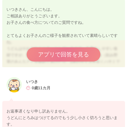
いつきさん、こんにちは。
ご相談ありがとうございます。
お子さんの食べ方についてのご質問ですね。
とてもよくお子さんのご様子を観察されていて素晴らしいです
ね。
うどんはやわらかくつるっとしているので、丸呑みしやすい食
アプリで回答を見る
材ですが、気になるようであれば、ほんの少しとろみ（刻み野
菜のあんなど）を絡めてあげたり、1本のサイズを短くハサミで
カットしてあげると咀嚼を促し、飲み込み防止になりますよ。
また、噛みちぎりを覚えるためには
いつき
薄いみみなしトースト
0歳11カ月
おやきやハンバーグ
細長い蒸し野菜
などの下の方を親御さんが持って、お子さんが噛みちぎれる分
お返事遅くなり申し訳ありません。
だけ軽く引っ張ってサポートしてあげるのがおすすめです。
うどんにとろみはつけてるのでもう少し小さく切ろうと思いま
す。
全部口に入れようとしてしまう時は