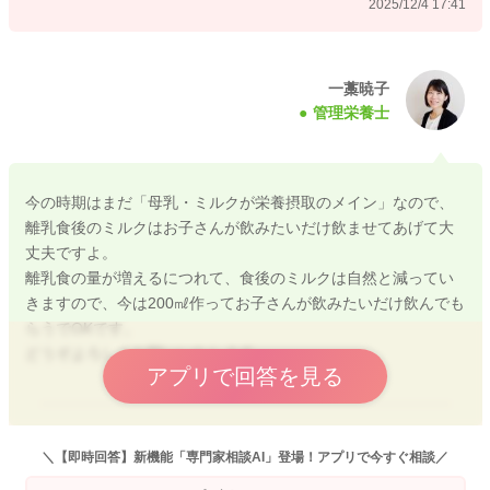
2025/12/4 17:41
などの理由で飲む量が少なくなることはよくあります。
離乳食後のミルク量は
100〜200mlの中で日によって変動してOKです。
一藁暁子
管理栄養士
飲める量＝必要量と思って大丈夫ですよ。
今の状況で、お子さんが日中ご機嫌で、排尿や排便も問題ない
なら水分不足の心配もありませんのでご安心くださいね。
今の時期はまだ「母乳・ミルクが栄養摂取のメイン」なので、
離乳食後のミルクはお子さんが飲みたいだけ飲ませてあげて大
すこしでもご参考になりましたら幸いです。
丈夫ですよ。
どうぞよろしくお願いいたします。
離乳食の量が増えるにつれて、食後のミルクは自然と減ってい
きますので、今は200㎖作ってお子さんが飲みたいだけ飲んでも
らうでOKです。
どうぞよろしくお願いいたします。
2025/12/4 17:06
アプリで回答を見る
2025/12/5 9:33
＼【即時回答】新機能「専門家相談AI」登場！アプリで今すぐ相談／