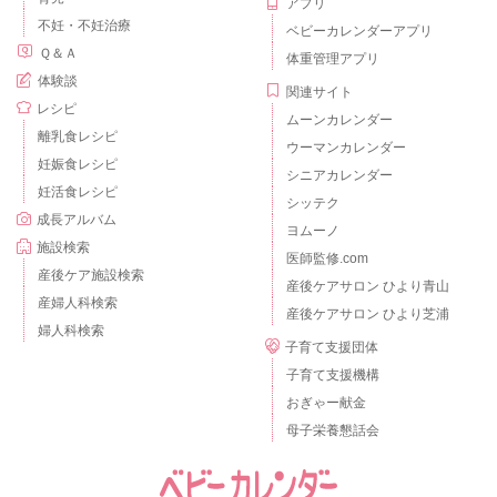
アプリ
不妊・不妊治療
ベビーカレンダーアプリ
Ｑ＆Ａ
体重管理アプリ
体験談
関連サイト
レシピ
ムーンカレンダー
離乳食レシピ
ウーマンカレンダー
妊娠食レシピ
シニアカレンダー
妊活食レシピ
シッテク
成長アルバム
ヨムーノ
施設検索
医師監修.com
産後ケア施設検索
産後ケアサロン ひより青山
産婦人科検索
産後ケアサロン ひより芝浦
婦人科検索
子育て支援団体
子育て支援機構
おぎゃー献金
母子栄養懇話会