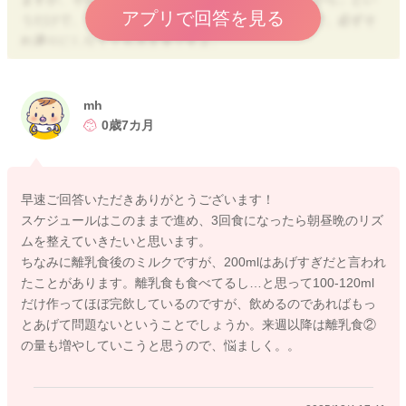
アプリで回答を見る
うだけで、リズムにはそれぞれ個人差がありますので、必ずそ
れ通りにしなくても大丈夫ですよ。
お子さんさんのように
・授乳時間と連動して
mh
・起きている時間帯に
0歳7カ月
・空腹が見込めるタイミング
で離乳食を食べさせられているなら、そのままでOKですよ。
早速ご回答いただきありがとうございます！
むしろ、授乳と離乳食の間隔が3～4時間ほど空いているのは、
スケジュールはこのままで進め、3回食になったら朝昼晩のリズ
とても理想的なスケジュールです◎
ムを整えていきたいと思います。
ちなみに離乳食後のミルクですが、200mlはあげすぎだと言われ
ミルクの量については、離乳食②の時に80mlしか飲まない日が
たことがあります。離乳食も食べてるし…と思って100-120ml
あったとのことですが、これは自然な減少の範囲内なので大丈
だけ作ってほぼ完飲しているのですが、飲めるのであればもっ
夫ですよ。
とあげて問題ないということでしょうか。来週以降は離乳食②
の量も増やしていこうと思うので、悩ましく。。
・ 離乳食の量が増える
・前後の授乳で満たされている
・夕方で疲れている