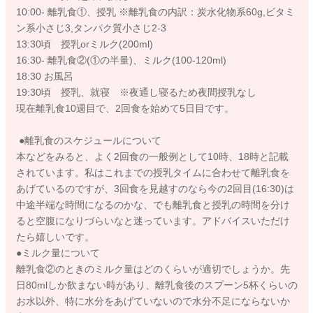
10:00- 離乳食①、授乳 ※離乳食の内訳：炭水化物系60g,ビタミ
ン系小さじ3,タンパク質小さじ2-3
13:30頃 授乳orミルク(200ml)
16:30- 離乳食②(①の半量)、ミルク(100-120ml)
18:30 お風呂
19:30頃 授乳、就寝 ※夜通し寝るため夜間授乳なし
現在離乳食10週目で、2回食を始めて5日目です。
●離乳食のスケジュールについて
本などをみると、よく2回食の一般例として10時、18時と記載
されています。私はこれまでの授乳タイムに合わせて離乳食を
あげているのですが、3回食を見越すのなら今の2回目(16:30)は
中途半端な時間になるのかな、でも離乳食と授乳の時間を分け
ると空腹になりづらいなと迷っています。アドバイスいただけ
たら嬉しいです。
●ミルク量について
離乳食②のときのミルク量はどのくらいが適切でしょうか。先
日80mlしか飲まない時があり、離乳食後のスプーン5杯くらいの
お水以外、特に水分をあげていないので水分不足にならないか