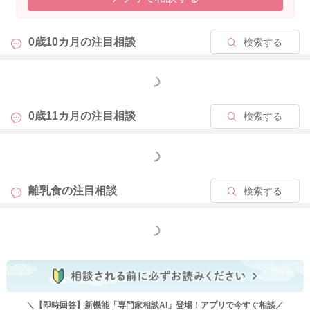
という流れにするだけで、お腹が満たされて食事への拒否が和
らぐお子さんもいます。
量もゆっくり240→220→200とゆっくり減らしていけると良い
0歳10カ月の
注目相談
検索する
かと思います。
もっと見る
③ミルクを使用した離乳食メニューを試してみる
ミルクが好きなお子さんは、ミルク粥やミルクスープ、ミルク
0歳11カ月の
注目相談
検索する
プリンなどミルク味のメニューを好んで食べやすいです。
（ミルクメニューを食べた日は少しミルクを減らして与えるよ
うにしましょう。）
もっと見る
当サイトのミルクを使用したレシピもぜひ参考にしてください
ね。
離乳食の
注目相談
検索する
★離乳食のミルクのレシピ・作り方
もっと見る
https://baby-calendar.jp/baby-food-recipe/page1?q=%E3%83%
9F%E3%83%AB%E3%82%AF
すこしでもご参考になりましたら幸いです。
どうぞよろしくお願いいたします。
＼【即時回答】新機能「専門家相談AI」登場！アプリで今すぐ相談／