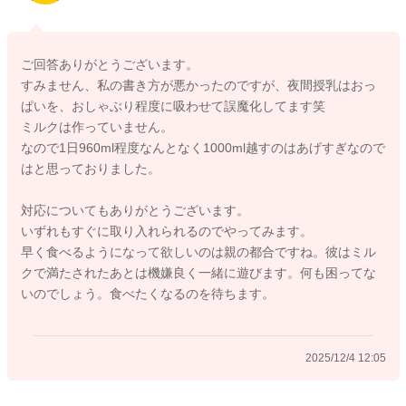
・食べる意欲が育つのがゆっくりなタイプ
なのかと思います。
ご回答ありがとうございます。
今の息子さんは1日に1440㎖ミルクを飲んでいますので、
すみません、私の書き方が悪かったのですが、夜間授乳はおっ
今の月齢の必要量（500～800㎖）の倍程度です。
ぱいを、おしゃぶり程度に吸わせて誤魔化してます笑
つまり、ミルクでお腹も心も満たされているので「食べる必要
ミルクは作っていません。
がない状態」といえます。
なので1日960ml程度なんとなく1000ml越すのはあげすぎなので
これは決して悪いことではなく、ミルクはよく入る子にはよく
はと思っておりました。
ある姿です。
対応についてもありがとうございます。
対応策とては
いずれもすぐに取り入れられるのでやってみます。
①食事は食べなくても成功と思う
早く食べるようになって欲しいのは親の都合ですね。彼はミル
クで満たされたあとは機嫌良く一緒に遊びます。何も困ってな
⇒3歳までのお子さんにとって、『食べることと遊ぶこと』の違
いのでしょう。食べたくなるのを待ちます。
いはありません。
特に初めての食材に警戒しやすいお子さんは、『目で見て・手
で触って・匂いを嗅ぎ・周りの大人がどう扱っているかとみ
2025/12/4 12:05
て』そして大丈夫とわかってから口にします。
なので、最初から食べなくても問題ありません。