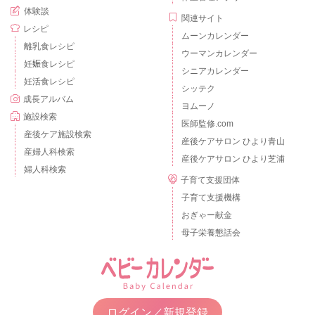
体験談
関連サイト
レシピ
ムーンカレンダー
離乳食レシピ
ウーマンカレンダー
妊娠食レシピ
シニアカレンダー
妊活食レシピ
シッテク
成長アルバム
ヨムーノ
施設検索
医師監修.com
産後ケア施設検索
産後ケアサロン ひより青山
産婦人科検索
産後ケアサロン ひより芝浦
婦人科検索
子育て支援団体
子育て支援機構
おぎゃー献金
母子栄養懇話会
ログイン／新規登録