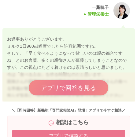
最初は手で触らせてみる、投げてもＯＫ落としてもＯＫ、これ
一藁暁子
管理栄養士
も食べ方を学ぶステップです。
口に入れなかったとしても、その時間が「経験」になっていま
す。
お子さんに自由にやらせてみて、親御さんが目の前で同じもの
お返事ありがとうございます。
をおいしそうに食べてみせて、『食事＝楽しい時間』という気
ミルク1日960㎖程度でしたら許容範囲ですね。
持ちになってくると、自然と「食べてみようかな」となるかと
そして、「早く食べるようになって欲しいのは親の都合です
思います。
ね」とのお言葉、多くの親御さんが葛藤してしまうことなので
すが、この視点にたどり着けるのは素晴らしいと思いました。
用意する量も小皿に少しなど、沢山は用意しなくて大丈夫です
今は「食べる土台」を作る時期なのだと思います。
よ。
親御さんの愛情やミルクの安心を土台にして、お子さんの食べ
ポイっと投げられるときは、投げ入れる用のボウルなどを用意
アプリで回答を見る
る準備が整ったら、一気に進むと思います。
して「ここにポイしてね」とするとストレスも軽減します。
焦らず気長に、お子さんのペースで見守ってあげてください
ね。
どうぞよろしくお願いいたします。
＼【即時回答】新機能「専門家相談AI」登場！アプリで今すぐ相談／
②ミルクの飲ませ方を少し変えてみる
離乳食→ミルク
相談はこちら
ではなく
ミルク→少し時間をおいて→離乳食
アプリで相談する
2025/12/4 16:51