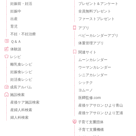
妊娠前・妊活
プレゼント＆アンケート
妊娠中
全員無料プレゼント
出産
ファーストプレゼント
育児
アプリ
不妊・不妊治療
ベビーカレンダーアプリ
Ｑ＆Ａ
体重管理アプリ
体験談
関連サイト
レシピ
ムーンカレンダー
離乳食レシピ
ウーマンカレンダー
妊娠食レシピ
シニアカレンダー
妊活食レシピ
シッテク
成長アルバム
ヨムーノ
施設検索
医師監修.com
産後ケア施設検索
産後ケアサロン ひより青山
産婦人科検索
産後ケアサロン ひより芝浦
婦人科検索
子育て支援団体
子育て支援機構