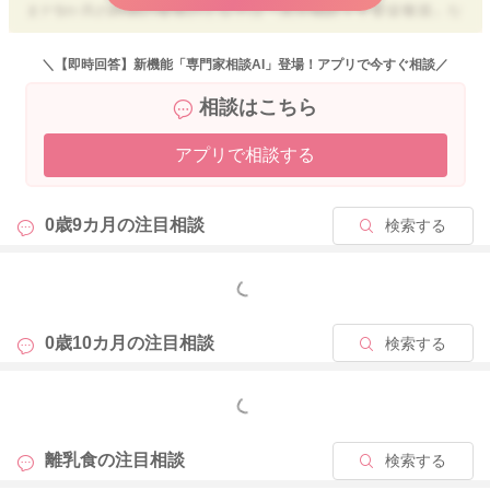
まだ9か月の時期の食後のミルクは『水分補給＋主要栄養源』な
ので、お子さんが飲みたいだけ飲ませてあげてＯＫです。
＼【即時回答】新機能「専門家相談AI」登場！アプリで今すぐ相談／
またお困りの際にはご相談ください。
相談はこちら
どうぞよろしくお願いいたします。
アプリで相談する
2025/12/3 16:45
0歳9カ月の
注目相談
検索する
もっと見る
0歳10カ月の
注目相談
検索する
もっと見る
離乳食の
注目相談
検索する