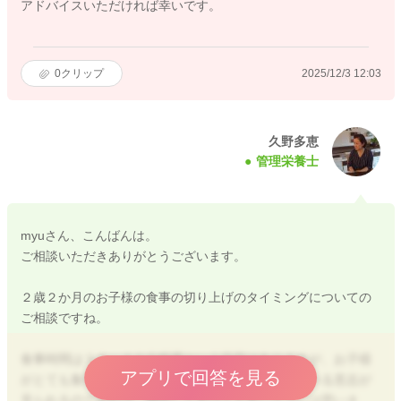
アドバイスいただければ幸いです。
0
クリップ
2025/12/3 12:03
久野多恵
管理栄養士
myuさん、こんばんは。
ご相談いただきありがとうございます。
２歳２か月のお子様の食事の切り上げのタイミングについての
ご相談ですね。
食事時間は３０～４０分程度という目安はありますが、お子様
アプリで回答を見る
がとても集中していたり、それ以上かけても自ら食べる意志が
見られるのであれば、継続してあげても良いようには思いま