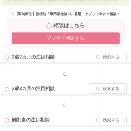
す。
＼【即時回答】新機能「専門家相談AI」登場！アプリで今すぐ相談／
３０～４０分経過して、食事に集中していなければそこで切り
相談はこちら
上げて良いです。
１時間以上かかってしまう時は、時間だからお食事おわりだよ
アプリで相談する
と声掛けしつつお子様の食事継続の意思を聞きながら、臨機応
変に対応してあげてくださいね。
2歳2カ月の
注目相談
検索する
お子様のやりたいように研究させてあげられていて、足りない
栄養をおやつで補うなどの進め方はとても素晴らしいと思いま
す。ぜひ継続してあげてくださいね。
もっと見る
よろしくお願いいたします。
2歳3カ月の
注目相談
検索する
もっと見る
2025/12/7 1:32
離乳食の
注目相談
検索する