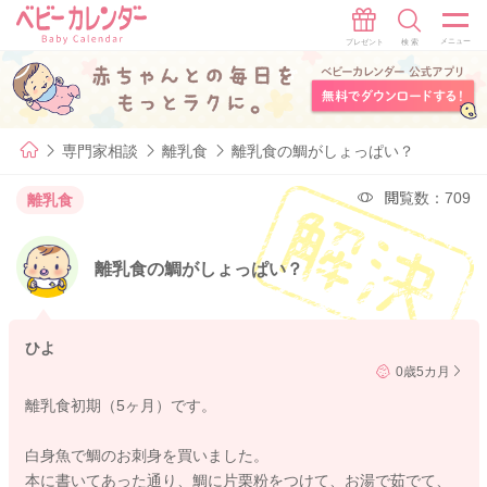
専門家相談
離乳食
離乳食の鯛がしょっぱい？
閲覧数：709
離乳食
離乳食の鯛がしょっぱい？
ひよ
0歳5カ月
離乳食初期（5ヶ月）です。
白身魚で鯛のお刺身を買いました。
本に書いてあった通り、鯛に片栗粉をつけて、お湯で茹でて、