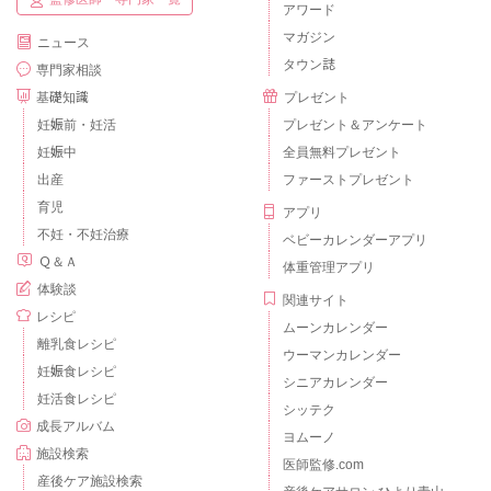
アワード
マガジン
ニュース
タウン誌
専門家相談
基礎知識
プレゼント
妊娠前・妊活
プレゼント＆アンケート
妊娠中
全員無料プレゼント
出産
ファーストプレゼント
育児
アプリ
不妊・不妊治療
ベビーカレンダーアプリ
Ｑ＆Ａ
体重管理アプリ
体験談
関連サイト
レシピ
ムーンカレンダー
離乳食レシピ
ウーマンカレンダー
妊娠食レシピ
シニアカレンダー
妊活食レシピ
シッテク
成長アルバム
ヨムーノ
施設検索
医師監修.com
産後ケア施設検索