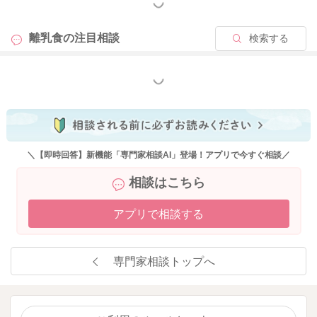
もっと見る
安心です。
離乳食の
注目相談
検索する
・市販のベビーフードで避けたほうがいいものはあるか
⇒医師から指示がなければ特に厳禁なものはないと思います。
もっと見る
・卵をあげる頻度(週◯回など)
⇒医師から指示がなければ決まりはありません。ただ、長い期
間が空いてしまうと耐性が付きにくくなると言われますので、
最低でも週１～２回あげると良いですし、毎日少量ずつ増やし
ながら与えて様子をみていただくのも問題ないと思いますよ。
＼【即時回答】新機能「専門家相談AI」登場！アプリで今すぐ相談／
相談はこちら
よろしくお願いいたします。
アプリで相談する
2025/12/4 7:59
専門家相談トップへ