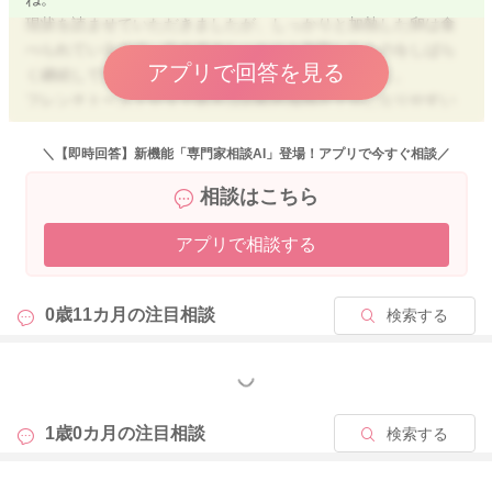
現状を読ませていただきましたが、しっかりと加熱した卵は食
べられているので、引き続きしっかりと加熱したものをしばら
アプリで回答を見る
く継続して慣れさせてあげると良いように思いますよ。
フレンチトーストや玉子焼きは比較的加熱不十分になりやすい
調理法でもありますので、もう少ししっかりと加熱したものに
慣れさせてから、徐々に進めると良いと思います。
＼【即時回答】新機能「専門家相談AI」登場！アプリで今すぐ相談／
ご質問に順番にお答えいたします。
相談はこちら
・どのような卵料理をあげたらいいのか
アプリで相談する
⇒しっかりと加熱できる調理法のものをあげましょう。
ハンバーグのつなぎやおやつ作りの素材として使用しても良い
です。 スクランブルエッグや玉子焼きなどは、加熱不十分に
0歳11カ月の
注目相談
検索する
なりやすいので、調理した後レンジ加熱するなどの方法も良い
と思います。
もっと見る
・フレンチトースト、卵焼きなどの火が通りにくいものは今後
全くあげないほうがいいのか
1歳0カ月の
注目相談
検索する
⇒まだ１歳前ですし、しっかりと加熱した卵料理が安心です。
フレンチトーストなどは、あげるにしても少量から試すとより