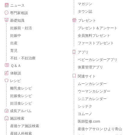
マガジン
ニュース
タウン誌
専門家相談
基礎知識
プレゼント
妊娠前・妊活
プレゼント＆アンケート
妊娠中
全員無料プレゼント
出産
ファーストプレゼント
育児
アプリ
不妊・不妊治療
ベビーカレンダーアプリ
Ｑ＆Ａ
体重管理アプリ
体験談
関連サイト
レシピ
ムーンカレンダー
離乳食レシピ
ウーマンカレンダー
妊娠食レシピ
シニアカレンダー
妊活食レシピ
シッテク
成長アルバム
ヨムーノ
施設検索
医師監修.com
産後ケア施設検索
産後ケアサロン ひより青山
産婦人科検索