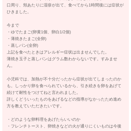
口周り、頬あたりに湿疹が出て、食べてから1時間後には症状が
ひきました。
今まで
・ゆでたまご(卵黄1個、卵白1/2個)
・薄焼きたまご(全卵)
・蒸しパン(全卵)
上記を食べたときはアレルギー症状は出ませんでした。
薄焼き玉子と蒸しパンはグラム数わからないです。すみませ
ん。
小児科では、加熱が不十分だったから症状が出てしまったのか
も。しっかり卵を食べられているから、引き続きを卵をあげて
続けて耐性をつけてねと言われました。
詳しくどういったものをあげるなどの指導がなかったため進め
方を教えていただきたいです。
・どのような卵料理をあげたらいいのか
・フレンチトースト、卵焼きなどの火が通りにくいものは今後